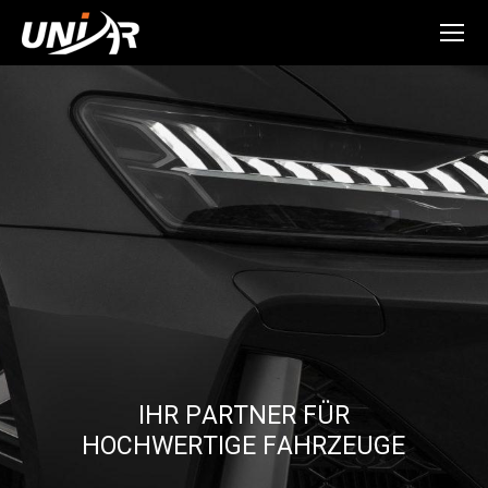
I
H
R
P
A
R
T
N
E
R
F
Ü
R
H
O
C
H
W
E
R
T
I
G
E
F
A
H
R
Z
E
U
G
E