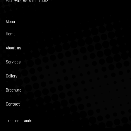
Fax:
+49 89 4161 5463
Menu
Home
About us
Services
Gallery
Brochure
Contact
Treated brands