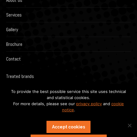
About us
Services
Gallery
Brochure
Contact
Treated brands
To provide the best possible service this site uses technical
and statistical cookies.
For more details, please see our
privacy policy
and
cookie
notice
.
Accept cookies