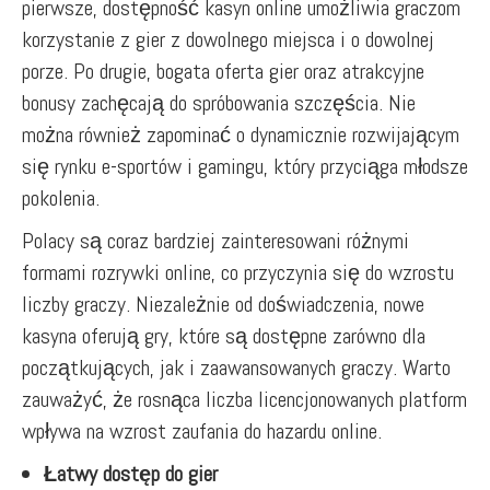
pierwsze, dostępność kasyn online umożliwia graczom
korzystanie z gier z dowolnego miejsca i o dowolnej
porze. Po drugie, bogata oferta gier oraz atrakcyjne
bonusy zachęcają do spróbowania szczęścia. Nie
można również zapominać o dynamicznie rozwijającym
się rynku e-sportów i gamingu, który przyciąga młodsze
pokolenia.
Polacy są coraz bardziej zainteresowani różnymi
formami rozrywki online, co przyczynia się do wzrostu
liczby graczy. Niezależnie od doświadczenia, nowe
kasyna oferują gry, które są dostępne zarówno dla
początkujących, jak i zaawansowanych graczy. Warto
zauważyć, że rosnąca liczba licencjonowanych platform
wpływa na wzrost zaufania do hazardu online.
Łatwy dostęp do gier