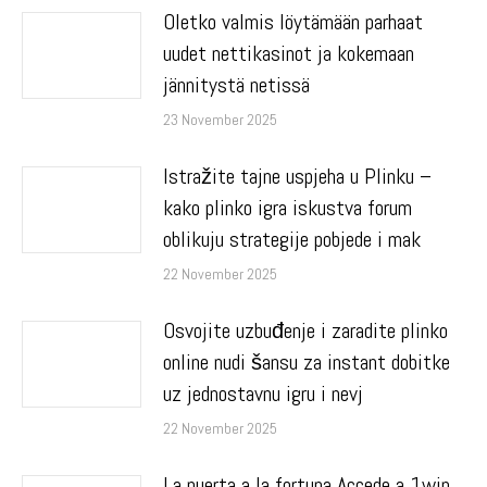
Oletko valmis löytämään parhaat
uudet nettikasinot ja kokemaan
jännitystä netissä
23 November 2025
Istražite tajne uspjeha u Plinku –
kako plinko igra iskustva forum
oblikuju strategije pobjede i mak
22 November 2025
Osvojite uzbuđenje i zaradite plinko
online nudi šansu za instant dobitke
uz jednostavnu igru i nevj
22 November 2025
La puerta a la fortuna Accede a 1win