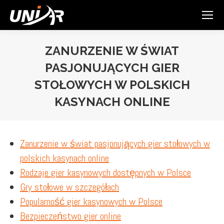
ZANURZENIE W ŚWIAT
PASJONUJĄCYCH GIER
STOŁOWYCH W POLSKICH
KASYNACH ONLINE
You are here:
Zanurzenie w świat pasjonujących gier stołowych w
polskich kasynach online
Rodzaje gier kasynowych dostępnych w Polsce
Gry stołowe w szczegółach
Popularność gier kasynowych w Polsce
Bezpieczeństwo gier online