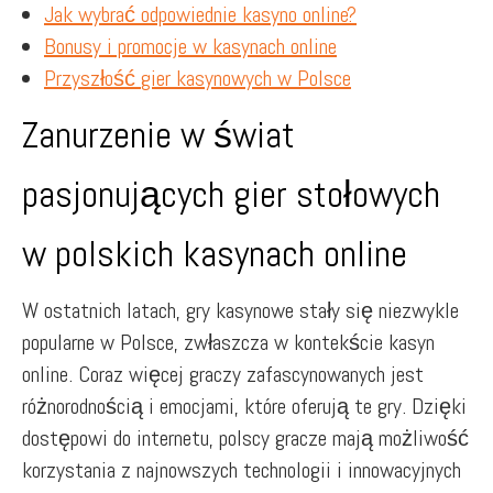
Jak wybrać odpowiednie kasyno online?
Bonusy i promocje w kasynach online
Przyszłość gier kasynowych w Polsce
Zanurzenie w świat
pasjonujących gier stołowych
w polskich kasynach online
W ostatnich latach, gry kasynowe stały się niezwykle
popularne w Polsce, zwłaszcza w kontekście kasyn
online. Coraz więcej graczy zafascynowanych jest
różnorodnością i emocjami, które oferują te gry. Dzięki
dostępowi do internetu, polscy gracze mają możliwość
korzystania z najnowszych technologii i innowacyjnych