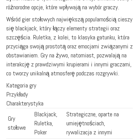
różnorodne opcje, które wpływają na wybór graczy.
Wśród gier stołowych największą popularnością cieszy
się blackjack, który łączy elementy strategii oraz
szczęścia. Ruletka, z kolei, to klasyka gatunku, która
przyciąga swoją prostotą oraz emocjami związanymi z
obstawianiem. Gry na żywo, natomiast, pozwalają na
interakcję z prawdziwymi krupierami i innymi graczami,
co tworzy unikalną atmosferę podczas rozgrywki.
Kategoria gry
Przykłady
Charakterystyka
Blackjack,
Strategiczne, oparte na
Gry
Ruletka,
umiejętnościach,
stołowe
Poker
rywalizacja z innymi