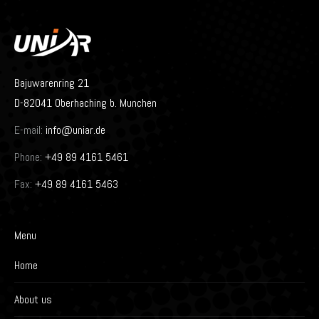
Bajuwarenring 21
D-82041 Oberhaching b. Munchen
E-mail:
info@uniar.de
Phone:
+49 89 4161 5461
Fax:
+49 89 4161 5463
Menu
Home
About us