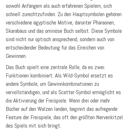
sowohl Anfängern als auch erfahrenen Spielern, sich
schnell zurechtzufinden. Zu den Hauptsymbolen gehören
verschiedene ägyptische Motive, darunter Pharaonen,
Skarabäus und das ominöse Buch selbst. Diese Symbole
sind nicht nur optisch ansprechend, sondern auch von
entscheidender Bedeutung für das Erreichen von
Gewinnen.
Das Buch spielt eine zentrale Rolle, da es zwei
Funktionen kombiniert: Als Wild-Symbol ersetzt es
andere Symbole, um Gewinnkombinationen zu
vervollständigen, und als Scatter-Symbol ermöglicht es
die Aktivierung der Freispiele. Wenn drei oder mehr
Bücher auf den Walzen landen, beginnt das aufregende
Feature der Freispiele, das oft den größten Nervenkitzel
des Spiels mit sich bringt.