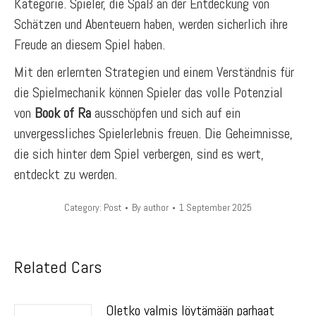
Kategorie. Spieler, die Spaß an der Entdeckung von
Schätzen und Abenteuern haben, werden sicherlich ihre
Freude an diesem Spiel haben.
Mit den erlernten Strategien und einem Verständnis für
die Spielmechanik können Spieler das volle Potenzial
von
Book of Ra
ausschöpfen und sich auf ein
unvergessliches Spielerlebnis freuen. Die Geheimnisse,
die sich hinter dem Spiel verbergen, sind es wert,
entdeckt zu werden.
Category:
Post
By
author
1 September 2025
Related Cars
Oletko valmis löytämään parhaat