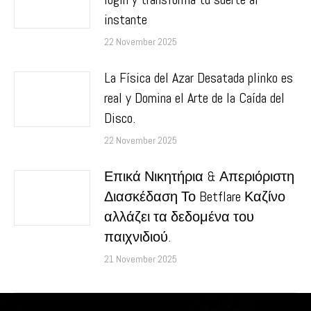
instante
22 November 2025
La Física del Azar Desatada plinko es
real y Domina el Arte de la Caída del
Disco.
22 November 2025
Επικά Νικητήρια & Απεριόριστη
Διασκέδαση Το Betflare Καζίνο
αλλάζει τα δεδομένα του
παιχνιδιού.
21 November 2025