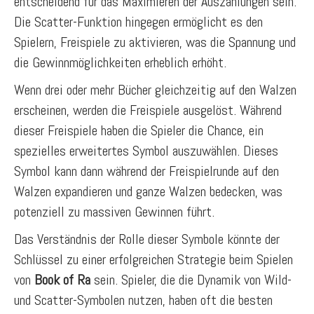
entscheidend für das Maximieren der Auszahlungen sein.
Die Scatter-Funktion hingegen ermöglicht es den
Spielern, Freispiele zu aktivieren, was die Spannung und
die Gewinnmöglichkeiten erheblich erhöht.
Wenn drei oder mehr Bücher gleichzeitig auf den Walzen
erscheinen, werden die Freispiele ausgelöst. Während
dieser Freispiele haben die Spieler die Chance, ein
spezielles erweitertes Symbol auszuwählen. Dieses
Symbol kann dann während der Freispielrunde auf den
Walzen expandieren und ganze Walzen bedecken, was
potenziell zu massiven Gewinnen führt.
Das Verständnis der Rolle dieser Symbole könnte der
Schlüssel zu einer erfolgreichen Strategie beim Spielen
von
Book of Ra
sein. Spieler, die die Dynamik von Wild-
und Scatter-Symbolen nutzen, haben oft die besten