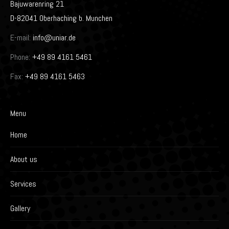
Bajuwarenring 21
D-82041 Oberhaching b. Munchen
E-mail:
info@uniar.de
Phone:
+49 89 4161 5461
Fax:
+49 89 4161 5463
Menu
Home
About us
Services
Gallery