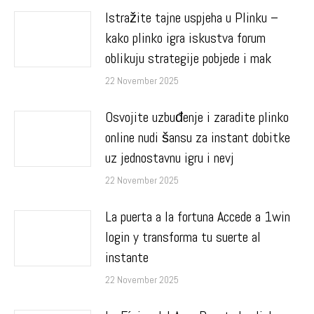
Istražite tajne uspjeha u Plinku –
kako plinko igra iskustva forum
oblikuju strategije pobjede i mak
22 November 2025
Osvojite uzbuđenje i zaradite plinko
online nudi šansu za instant dobitke
uz jednostavnu igru i nevj
22 November 2025
La puerta a la fortuna Accede a 1win
login y transforma tu suerte al
instante
22 November 2025