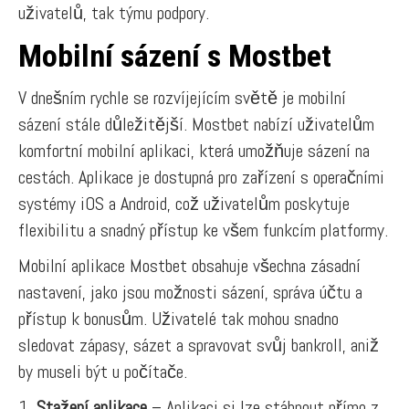
uživatelů, tak týmu podpory.
Mobilní sázení s Mostbet
V dnešním rychle se rozvíjejícím světě je mobilní
sázení stále důležitější. Mostbet nabízí uživatelům
komfortní mobilní aplikaci, která umožňuje sázení na
cestách. Aplikace je dostupná pro zařízení s operačními
systémy iOS a Android, což uživatelům poskytuje
flexibilitu a snadný přístup ke všem funkcím platformy.
Mobilní aplikace Mostbet obsahuje všechna zásadní
nastavení, jako jsou možnosti sázení, správa účtu a
přístup k bonusům. Uživatelé tak mohou snadno
sledovat zápasy, sázet a spravovat svůj bankroll, aniž
by museli být u počítače.
Stažení aplikace
– Aplikaci si lze stáhnout přímo z