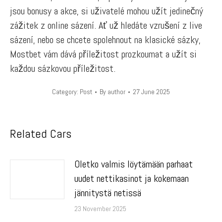
jsou bonusy a akce, si uživatelé mohou užít jedinečný
zážitek z online sázení. Ať už hledáte vzrušení z live
sázení, nebo se chcete spolehnout na klasické sázky,
Mostbet vám dává příležitost prozkoumat a užít si
každou sázkovou příležitost.
Category:
Post
By
author
27 June 2025
Related Cars
Oletko valmis löytämään parhaat
uudet nettikasinot ja kokemaan
jännitystä netissä
23 November 2025