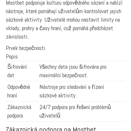
Mostbet podporuje kulturu odpovědného sázení a nabízí
nástroje, které pomáhají uživatelům kontrolovat jejich
sázkové aktivity. Uživatelé mohou nastavit limity na
vklady, prohry a časy hraní, což pomáhá předcházet
závislosti.
Prvek bezpečnosti
Popis
Šifrování
Všechny data jsou šifrována pro
dat
maximální bezpečnost.
Odpovědné
Nástroje pro sledování a řízení
hraní
sázkové aktivity.
Zákaznická
24/7 podpora pro řešení problémů
podpora
uživatelů.
Zákaznická podpora na Mostbet