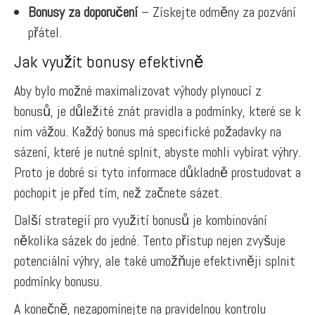
Bonusy za doporučení
– Získejte odměny za pozvání
přátel.
Jak využít bonusy efektivně
Aby bylo možné maximalizovat výhody plynoucí z
bonusů, je důležité znát pravidla a podmínky, které se k
nim vážou. Každý bonus má specifické požadavky na
sázení, které je nutné splnit, abyste mohli vybírat výhry.
Proto je dobré si tyto informace důkladně prostudovat a
pochopit je před tím, než začnete sázet.
Další strategií pro využití bonusů je kombinování
několika sázek do jedné. Tento přístup nejen zvyšuje
potenciální výhry, ale také umožňuje efektivněji splnit
podmínky bonusu.
A konečně, nezapomínejte na pravidelnou kontrolu