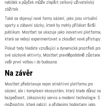
nabídek a půjček může zlepšit celkový uživatelský
zážitek.
Také se objevují nové formy sázení, jako jsou virtuální
sporty a zábavní sázky, které by mohly přilákat širší
publikum. Mostbet se ukazuje jako inovativní platforma,
která se nebojí experimentovat a zkoušet nové přístupy.
Pokud tedy hledáte vzrušující a dynamické prostředí pro
své sázkové aktivity, Mostbet pravděpodobně zůstane
vaší první volbou i do budoucna.
Na závěr
Mostbet představuje nejen atraktivní platformu pro
sázení, ale i komplexní ekosystém, který klade důraz na
bezpečnost, zákaznický servis a moderní technologie. S
možnostmi, které nabízí, a přidanými hodnotami jako