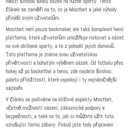
nabízí širokou škálu sázek na různé sporty. Tento
článek se zaměří na to, co je Mostbet a jaké výhody
přináší svým uživatelům.
Mostbet není pouze bookmaker, ale také komplexní herní
platforma, která uživatelům umožňuje riskovat a sázet
na své oblíbené sporty, a to z pohodlí jejich domovů.
Tato platforma je známa svou uživatelskou
přívětivostí a bohatým výběrem sázek. Od fotbalu přes
hokej až po basketbal a tenis, zde najdete širokou
paletu příležitostí, které uspokojí i ty nejnáročnější
sázkaře.
V článku se podíváme na klíčové aspekty Mostbet,
včetně možností sázení, zákaznické podpory a
bezpečnosti, a také na to, jak si můžete užít tuto
vzrušující formu zábavy. Pokud jste tedy připraveni