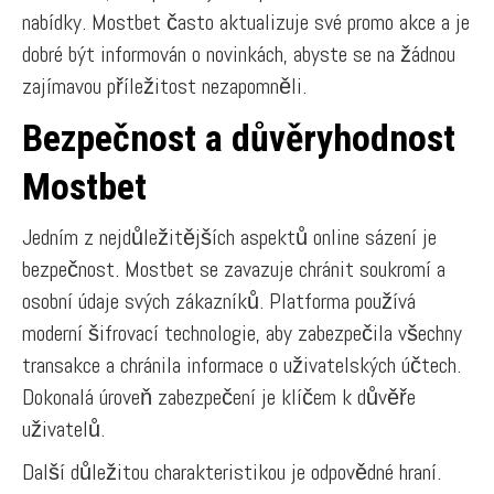
nabídky. Mostbet často aktualizuje své promo akce a je
dobré být informován o novinkách, abyste se na žádnou
zajímavou příležitost nezapomněli.
Bezpečnost a důvěryhodnost
Mostbet
Jedním z nejdůležitějších aspektů online sázení je
bezpečnost. Mostbet se zavazuje chránit soukromí a
osobní údaje svých zákazníků. Platforma používá
moderní šifrovací technologie, aby zabezpečila všechny
transakce a chránila informace o uživatelských účtech.
Dokonalá úroveň zabezpečení je klíčem k důvěře
uživatelů.
Další důležitou charakteristikou je odpovědné hraní.