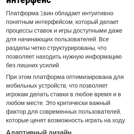
Платформа 1вин обладает интуитивно
понятным интерфейсом, который делает
процессы ставок и игры доступными даже
для начинающих пользователей. Все
разделы четко структурированы, что
позволяет находить нужную информацию
без лишних усилий.
При этом платформа оптимизирована для
мобильных устройств, что позволяет
игрокам делать ставки в любое время и в
любом месте. Это критически важный
фактор для современных пользователей,
которые ценят возможность играть на ходу.
Адаптивный дизайн