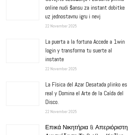
online nudi šansu za instant dobitke
uz jednostavnu igru i nevj
22 November 2025
La puerta a la fortuna Accede a 1win
login y transforma tu suerte al
instante
22 November 2025
La Física del Azar Desatada plinko es
real y Domina el Arte de la Caída del
Disco.
22 November 2025
Επικά Νικητήρια & Απεριόριστη