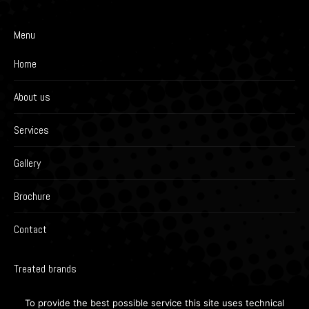
Menu
Home
About us
Services
Gallery
Brochure
Contact
Treated brands
To provide the best possible service this site uses technical