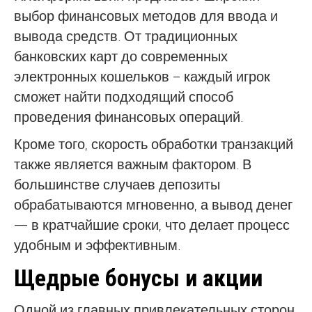
выбор финансовых методов для ввода и
вывода средств. От традиционных
банковских карт до современных
электронных кошельков – каждый игрок
сможет найти подходящий способ
проведения финансовых операций.
Кроме того, скорость обработки транзакций
также является важным фактором. В
большинстве случаев депозиты
обрабатываются мгновенно, а вывод денег
— в кратчайшие сроки, что делает процесс
удобным и эффективным.
Щедрые бонусы и акции
Одной из главных привлекательных сторон