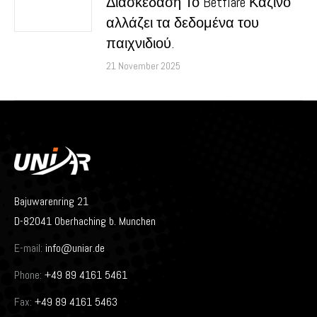
Διασκέδαση Το Betflare Καζίνο
αλλάζει τα δεδομένα του
παιχνιδιού.
21 November 2025
Bajuwarenring 21
D-82041 Oberhaching b. Munchen
E-mail:
info@uniar.de
Phone:
+49 89 4161 5461
Fax:
+49 89 4161 5463