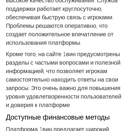
высокое качество обслуживания. Служба
поддержки работает круглосуточно,
обеспечивая быструю связь с игроками.
Проблемы решаются оперативно, что
создает положительное впечатление от
использования платформы.
Кроме того, на сайте 1вин предусмотрены
разделы с частыми вопросами и полезной
информацией, что позволяет игрокам
самостоятельно находить ответы на свои
запросы. Это очень важно для повышения
уровня удовлетворенности пользователей
и доверия к платформе.
Доступные финансовые методы
Платформа 1вин предлагает широкий