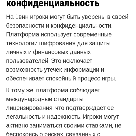
конфиденциальность
На 1вин игроки могут быть уверены в своей
безопасности и конфиденциальности.
Платформа использует современные
технологии шифрования для защиты
личных и финансовых данных
пользователей. Это исключает
возможность утечек информации и
обеспечивает спокойный процесс игры.
К тому же, платформа соблюдает
международные стандарты
лицензирования, что подтверждает ее
легальность и надежность. Игроки могут
активно заниматься своими ставками, не
беспокоясь о рисках, связанных с