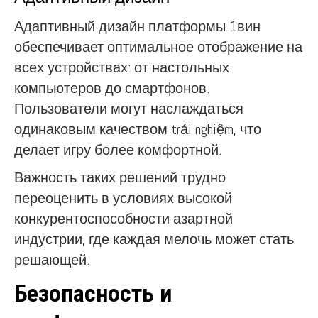
Адаптивный дизайн платформы 1вин
обеспечивает оптимальное отображение на
всех устройствах: от настольных
компьютеров до смартфонов.
Пользователи могут наслаждаться
одинаковым качеством trải nghiệm, что
делает игру более комфортной.
Важность таких решений трудно
переоценить в условиях высокой
конкурентоспособности азартной
индустрии, где каждая мелочь может стать
решающей.
Безопасность и