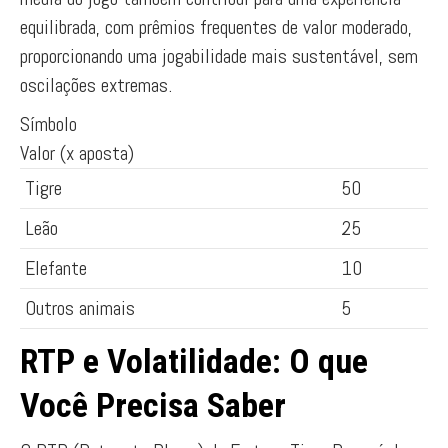
equilibrada, com prêmios frequentes de valor moderado,
proporcionando uma jogabilidade mais sustentável, sem
oscilações extremas.
Símbolo
Valor (x aposta)
Tigre
50
Leão
25
Elefante
10
Outros animais
5
RTP e Volatilidade: O que
Você Precisa Saber