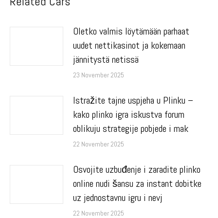
Related Cars
Oletko valmis löytämään parhaat
uudet nettikasinot ja kokemaan
jännitystä netissä
23 November 2025
Istražite tajne uspjeha u Plinku –
kako plinko igra iskustva forum
oblikuju strategije pobjede i mak
22 November 2025
Osvojite uzbuđenje i zaradite plinko
online nudi šansu za instant dobitke
uz jednostavnu igru i nevj
22 November 2025