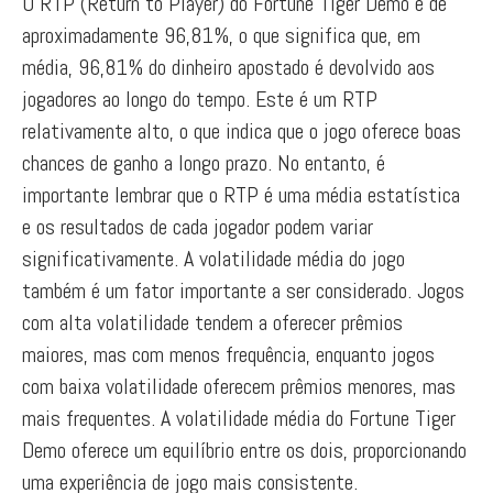
O RTP (Return to Player) do Fortune Tiger Demo é de
aproximadamente 96,81%, o que significa que, em
média, 96,81% do dinheiro apostado é devolvido aos
jogadores ao longo do tempo. Este é um RTP
relativamente alto, o que indica que o jogo oferece boas
chances de ganho a longo prazo. No entanto, é
importante lembrar que o RTP é uma média estatística
e os resultados de cada jogador podem variar
significativamente. A volatilidade média do jogo
também é um fator importante a ser considerado. Jogos
com alta volatilidade tendem a oferecer prêmios
maiores, mas com menos frequência, enquanto jogos
com baixa volatilidade oferecem prêmios menores, mas
mais frequentes. A volatilidade média do Fortune Tiger
Demo oferece um equilíbrio entre os dois, proporcionando
uma experiência de jogo mais consistente.