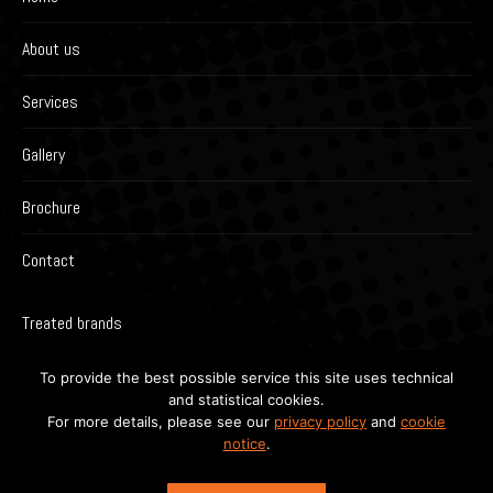
About us
Services
Gallery
Brochure
Contact
Treated brands
To provide the best possible service this site uses technical
and statistical cookies.
For more details, please see our
privacy policy
and
cookie
notice
.