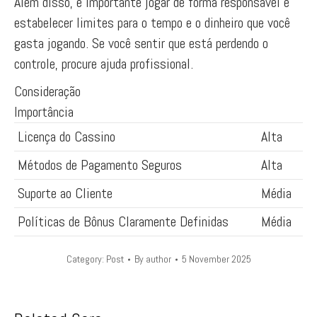
Além disso, é importante jogar de forma responsável e
estabelecer limites para o tempo e o dinheiro que você
gasta jogando. Se você sentir que está perdendo o
controle, procure ajuda profissional.
Consideração
Importância
Licença do Cassino
Alta
Métodos de Pagamento Seguros
Alta
Suporte ao Cliente
Média
Políticas de Bônus Claramente Definidas
Média
Category:
Post
By
author
5 November 2025