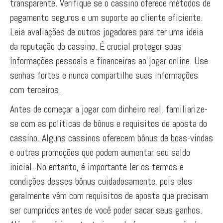
transparente. Verifique se o cassino oferece métodos de
pagamento seguros e um suporte ao cliente eficiente.
Leia avaliações de outros jogadores para ter uma ideia
da reputação do cassino. É crucial proteger suas
informações pessoais e financeiras ao jogar online. Use
senhas fortes e nunca compartilhe suas informações
com terceiros.
Antes de começar a jogar com dinheiro real, familiarize-
se com as políticas de bônus e requisitos de aposta do
cassino. Alguns cassinos oferecem bônus de boas-vindas
e outras promoções que podem aumentar seu saldo
inicial. No entanto, é importante ler os termos e
condições desses bônus cuidadosamente, pois eles
geralmente vêm com requisitos de aposta que precisam
ser cumpridos antes de você poder sacar seus ganhos.