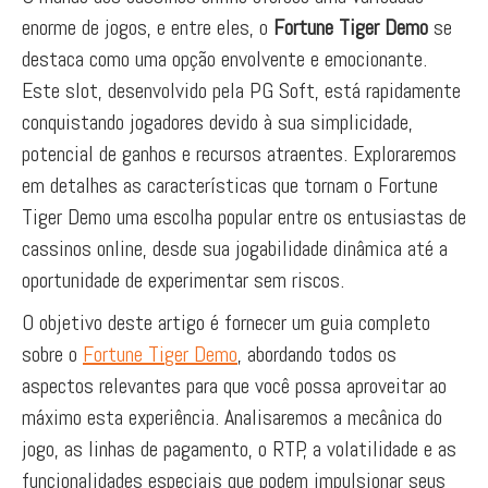
enorme de jogos, e entre eles, o
Fortune Tiger Demo
se
destaca como uma opção envolvente e emocionante.
Este slot, desenvolvido pela PG Soft, está rapidamente
conquistando jogadores devido à sua simplicidade,
potencial de ganhos e recursos atraentes. Exploraremos
em detalhes as características que tornam o Fortune
Tiger Demo uma escolha popular entre os entusiastas de
cassinos online, desde sua jogabilidade dinâmica até a
oportunidade de experimentar sem riscos.
O objetivo deste artigo é fornecer um guia completo
sobre o
Fortune Tiger Demo
, abordando todos os
aspectos relevantes para que você possa aproveitar ao
máximo esta experiência. Analisaremos a mecânica do
jogo, as linhas de pagamento, o RTP, a volatilidade e as
funcionalidades especiais que podem impulsionar seus