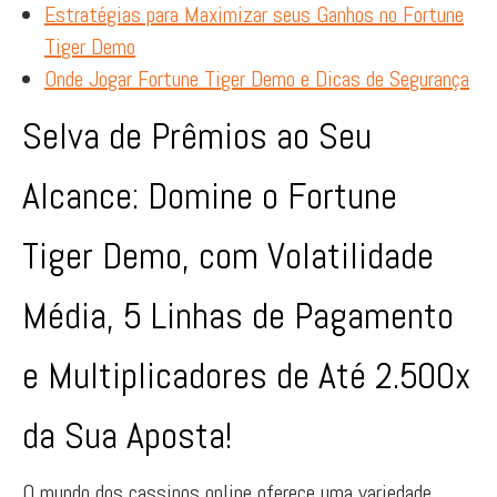
Estratégias para Maximizar seus Ganhos no Fortune
Tiger Demo
Onde Jogar Fortune Tiger Demo e Dicas de Segurança
Selva de Prêmios ao Seu
Alcance: Domine o Fortune
Tiger Demo, com Volatilidade
Média, 5 Linhas de Pagamento
e Multiplicadores de Até 2.500x
da Sua Aposta!
O mundo dos cassinos online oferece uma variedade