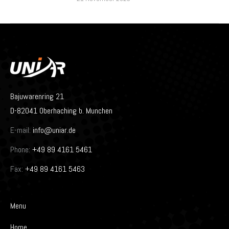
Bajuwarenring 21
D-82041 Oberhaching b. Munchen
E-mail:
info@uniar.de
Phone:
+49 89 4161 5461
Fax:
+49 89 4161 5463
Menu
Home