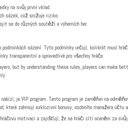
dky na svůj první vklad.
h sázek, což snižuje riziko.
it se do různých soutěží a výherních her.
o podmínkách sázení. Tyto podmínky určují, kolikrát musí hrá
ky transparentní a spravedlivé pro všechny hráče.
ayers, but by understanding these rules, players can make be
hly.
nabízí, je VIP program. Tento program je zaměřen na odměňová
od, které zahrnují exkluzivní bonusy, osobního manažera účtu a
ráčovu motivaci a zajišťují, že se hráči cítí oceněni za svů