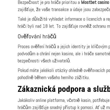
Bezpečnost je pro hráče prioritou a
Mostbet casino
zajišťuje, že vaše transakce a údaje jsou zabezpe
Také je důležité vyhledat informace o licencích a r
hráči byli nad 18 let. To zajišťuje rovněž ochranu 
Ověřování hráčů
Proces ověření hráčů a jejich identity je klíčovým
podvodům a chrání nejen kasino, ale i hráče samotn
bezpečnosti všech uživatelů.
Pokud máte jakékoli otázky ohledně ověřovacích po
pohodlně během vašeho herního zážitku.
Zákaznická podpora a služ
Jakákoliv online platforma, včetně kasin, potřebuje
hráčům zajišťuje snadný přístup k pomoci. Ať už m