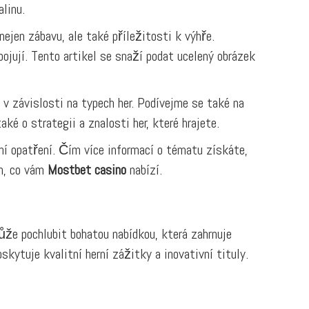
linu.
ejen zábavu, ale také příležitosti k výhře.
jují. Tento artikel se snaží podat ucelený obrázek
 v závislosti na typech her. Podívejme se také na
aké o strategii a znalosti her, které hrajete.
ní opatření. Čím více informací o tématu získáte,
em, co vám
Mostbet casino
nabízí.
že pochlubit bohatou nabídkou, která zahrnuje
skytuje kvalitní herní zážitky a inovativní tituly.