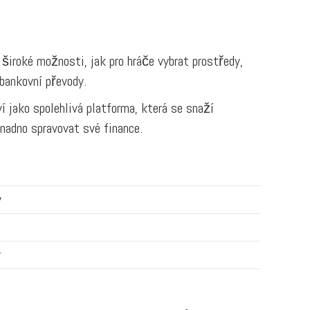
 široké možnosti, jak pro hráče vybrat prostředy,
bankovní převody.
í jako spolehlivá platforma, která se snaží
nadno spravovat své finance.
y
y