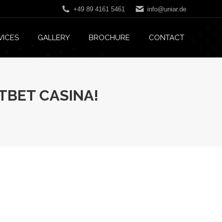
+49 89 4161 5461
info@uniar.de
VICES
GALLERY
BROCHURE
CONTACT
TBET CASINA!