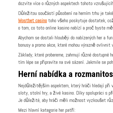
dozvíte více o různých aspektech tohoto vzrušujícíh
Důležitou součástí působení na herním trhu je také 
Mostbet casino
toho všeho poskytuje dostatek, což 
o tom, co toto online kasino nabízí a proč byste měl
Abychom se dostali hlouběji do nabízených her a fun
bonusy a promo akce, které mohou výrazně ovlivnit 
Základy, které probereme, zahrnují různé dostupné 
tím lépe se připravíte na své sázení. Jakmile se p
Herní nabídka a rozmanitos
Nejdůležitějším aspektem, který hráči hledají při v
sloty, stolní hry, a živé kasino. Díky spolupráci s p
Je důležité, aby hráči měli možnost vyzkoušet různé
Mezi hlavní kategorie her patří: