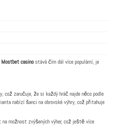
e
Mostbet casino
stává čím dál více populární, je
y, což zaručuje, že si každý hráč najde něco podle
ianta nabízí šanci na obrovské výhry, což přitahuje
t na možnost zvýšených výher, což ještě více