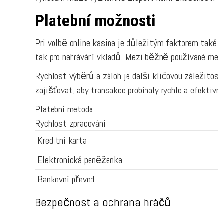
Platební možnosti
Pri volbě online kasina je důležitým faktorem tak
tak pro nahrávání vkladů. Mezi běžně používané met
Rychlost výběrů a záloh je další klíčovou záležitost
zajišťovat, aby transakce probíhaly rychle a efekt
Platební metoda
Rychlost zpracování
Kreditní karta
Elektronická peněženka
Bankovní převod
Bezpečnost a ochrana hráčů