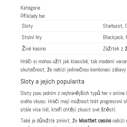
Kategorie
Příklady her
Sloty
Starburst, 
Stolní hry
Blackjack, 
Živé kasino
Zážitek z ž
Hráči si mohou užít jak klasické, tak moderní vari
skutečnost, že nabízí jedinečnou kombinaci zábavy
Sloty a jejich popularita
Sloty jsou jedním z nejhranějších typů her v online
svého vkusu. Hráči mají možnost hrát progresivní sl
stále více lidí, kteří chtějí zkusit své štěstí.
Také je důležité zmínit, že
Mostbet casino
nabízí 