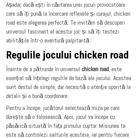
Așadar, dacă ești în căutarea unei jocuri provocatoare
care să îți pună la încercare reflexele și curajul, chicken
road este alegerea perfectă. Te invităm să descoperi
universul fascinant al acestui joc și să îți testezi
abilitățile într-o aventură palpitantă.
Regulile jocului chicken road
Înainte de a pătrunde în universul
chicken road
, este
esențial să înțelegi regulile de bază ale jocului. Acestea
sunt destul de simple, dar necesită o atenție sporită la
detalii și o bună coordonare.
Pentru a începe, jucătorul selectează miza pe care
dorește să o folosească. Apoi, jocul va începe cu
păsărică situată în fața primului cuptor. Misiunea ta
este să controlezi salturile acesteia, iar pentru fiecare