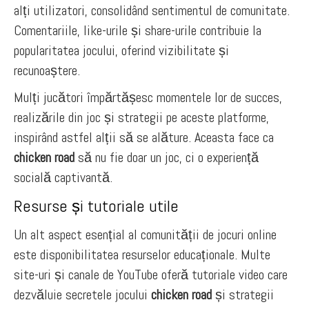
alți utilizatori, consolidând sentimentul de comunitate.
Comentariile, like-urile și share-urile contribuie la
popularitatea jocului, oferind vizibilitate și
recunoaștere.
Mulți jucători împărtășesc momentele lor de succes,
realizările din joc și strategii pe aceste platforme,
inspirând astfel alții să se alăture. Aceasta face ca
chicken road
să nu fie doar un joc, ci o experiență
socială captivantă.
Resurse și tutoriale utile
Un alt aspect esențial al comunității de jocuri online
este disponibilitatea resurselor educaționale. Multe
site-uri și canale de YouTube oferă tutoriale video care
dezvăluie secretele jocului
chicken road
și strategii