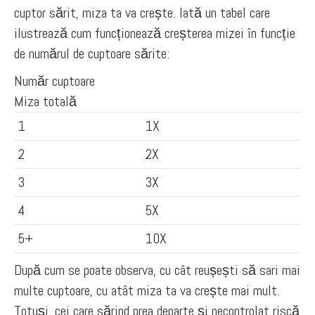
cuptor sărit, miza ta va crește. Iată un tabel care
ilustrează cum funcționează creșterea mizei în funcție
de numărul de cuptoare sărite:
Număr cuptoare
Miza totală
1
1X
2
2X
3
3X
4
5X
5+
10X
După cum se poate observa, cu cât reușești să sari mai
multe cuptoare, cu atât miza ta va crește mai mult.
Totuși, cei care sărind prea departe și necontrolat riscă