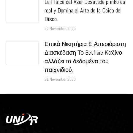
La Física del Azar Desatada plinko es
real y Domina el Arte de la Caída del
Disco.
22 November 2025
Επικά Νικητήρια & Απεριόριστη
Διασκέδαση Το Betflare Καζίνο
αλλάζει τα δεδομένα του
παιχνιδιού.
21 November 2025