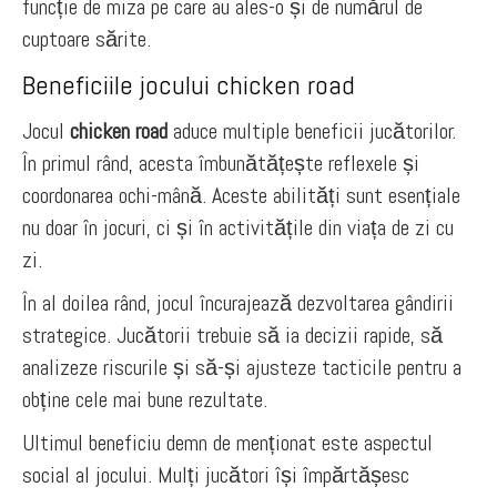
funcție de miza pe care au ales-o și de numărul de
cuptoare sărite.
Beneficiile jocului chicken road
Jocul
chicken road
aduce multiple beneficii jucătorilor.
În primul rând, acesta îmbunătățește reflexele și
coordonarea ochi-mână. Aceste abilități sunt esențiale
nu doar în jocuri, ci și în activitățile din viața de zi cu
zi.
În al doilea rând, jocul încurajează dezvoltarea gândirii
strategice. Jucătorii trebuie să ia decizii rapide, să
analizeze riscurile și să-și ajusteze tacticile pentru a
obține cele mai bune rezultate.
Ultimul beneficiu demn de menționat este aspectul
social al jocului. Mulți jucători își împărtășesc