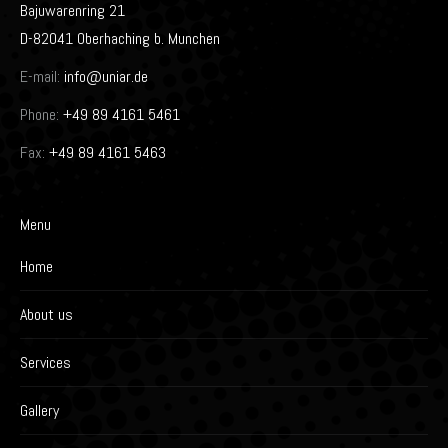
Bajuwarenring 21
D-82041 Oberhaching b. Munchen
E-mail:
info@uniar.de
Phone:
+49 89 4161 5461
Fax:
+49 89 4161 5463
Menu
Home
About us
Services
Gallery