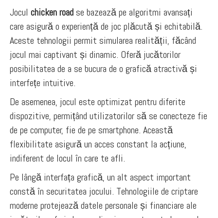
Jocul
chicken road
se bazează pe algoritmi avansați
care asigură o experiență de joc plăcută și echitabilă.
Aceste tehnologii permit simularea realității, făcând
jocul mai captivant și dinamic. Oferă jucătorilor
posibilitatea de a se bucura de o grafică atractivă și
interfețe intuitive.
De asemenea, jocul este optimizat pentru diferite
dispozitive, permițând utilizatorilor să se conecteze fie
de pe computer, fie de pe smartphone. Această
flexibilitate asigură un acces constant la acțiune,
indiferent de locul în care te afli.
Pe lângă interfața grafică, un alt aspect important
constă în securitatea jocului. Tehnologiile de criptare
moderne protejează datele personale și financiare ale