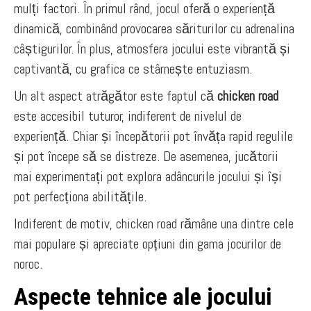
mulți factori. În primul rând, jocul oferă o experiență
dinamică, combinând provocarea săriturilor cu adrenalina
câștigurilor. În plus, atmosfera jocului este vibrantă și
captivantă, cu grafica ce stârnește entuziasm.
Un alt aspect atrăgător este faptul că
chicken road
este accesibil tuturor, indiferent de nivelul de
experiență. Chiar și începătorii pot învăța rapid regulile
și pot începe să se distreze. De asemenea, jucătorii
mai experimentați pot explora adâncurile jocului și își
pot perfecționa abilitățile.
Indiferent de motiv, chicken road rămâne una dintre cele
mai populare și apreciate opțiuni din gama jocurilor de
noroc.
Aspecte tehnice ale jocului