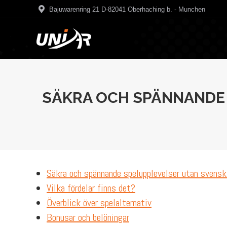
Bajuwarenring 21 D-82041 Oberhaching b. - Munchen
SÄKRA OCH SPÄNNANDE 
Säkra och spännande spelupplevelser utan svensk
Vilka fördelar finns det?
Överblick över spelalternativ
Bonusar och belöningar