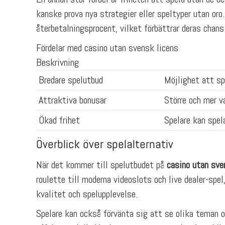
kanske prova nya strategier eller speltyper utan or
återbetalningsprocent, vilket förbättrar deras chans
Fördelar med casino utan svensk licens
Beskrivning
Bredare spelutbud
Möjlighet att spe
Attraktiva bonusar
Större och mer v
Ökad frihet
Spelare kan spel
Överblick över spelalternativ
När det kommer till spelutbudet på
casino utan sve
roulette till moderna videoslots och live dealer-spe
kvalitet och spelupplevelse.
Spelare kan också förvänta sig att se olika teman oc