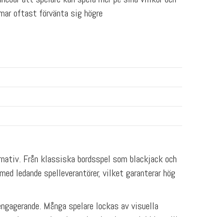
rmar oftast förvänta sig högre
rnativ. Från klassiska bordsspel som blackjack och
med ledande spelleverantörer, vilket garanterar hög
 engagerande. Många spelare lockas av visuella