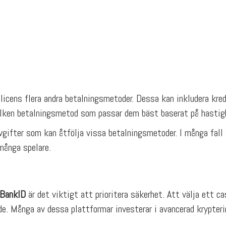
icens flera andra betalningsmetoder. Dessa kan inkludera kredi
 vilken betalningsmetod som passar dem bäst baserat på hastig
vgifter som kan åtfölja vissa betalningsmetoder. I många fal
 många spelare.
 BankID
är det viktigt att prioritera säkerhet. Att välja ett ca
ade. Många av dessa plattformar investerar i avancerad krypte