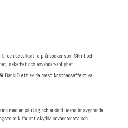
t- och betalkort, e-plånböcker som Skrill och
het, säkerhet och användarvänlighet.
l är BankID ett av de mest kostnadseffektiva
sino med en pålitlig och erkänd licens är avgörande
ringsteknik för att skydda användardata och