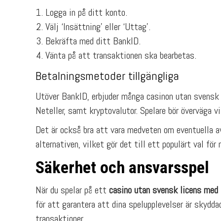
Logga in på ditt konto.
Välj ‘Insättning’ eller ‘Uttag’.
Bekräfta med ditt BankID.
Vänta på att transaktionen ska bearbetas.
Betalningsmetoder tillgängliga
Utöver BankID, erbjuder många casinon utan svensk l
Neteller, samt kryptovalutor. Spelare bör överväga
Det är också bra att vara medveten om eventuella a
alternativen, vilket gör det till ett populärt val för
Säkerhet och ansvarsspel
När du spelar på ett
casino utan svensk licens med
för att garantera att dina spelupplevelser är skydd
transaktioner.