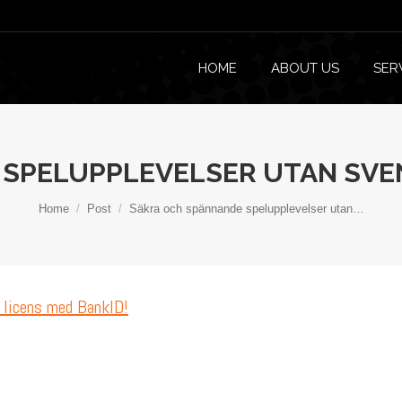
HOME
ABOUT US
SER
SPELUPPLEVELSER UTAN SVEN
You are here:
Home
Post
Säkra och spännande spelupplevelser utan…
 licens med BankID!