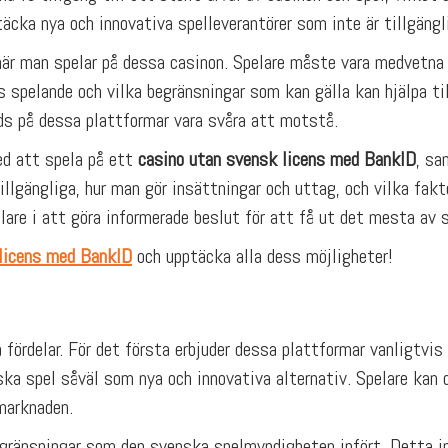
täcka nya och innovativa spelleverantörer som inte är tillgäng
är man spelar på dessa casinon. Spelare måste vara medvetna o
s spelande och vilka begränsningar som kan gälla kan hjälpa til
ds på dessa plattformar vara svåra att motstå.
ed att spela på ett
casino utan svensk licens med BankID
, sa
illgängliga, hur man gör insättningar och uttag, och vilka fa
are i att göra informerade beslut för att få ut det mesta av s
 licens med BankID
och upptäcka alla dess möjligheter!
 fördelar. För det första erbjuder dessa plattformar vanligtvi
ska spel såväl som nya och innovativa alternativ. Spelare kan
marknaden.
begränsningar som den svenska spelmyndigheten infört. Detta in