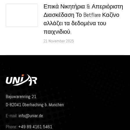
Επικά Νικητήρια & Απεριόριστη
Διασκέδαση Το Betflare Καζίνο
αλλάζει τα δεδομένα του
παιχνιδιού.
21 November 2025
Bajuwarenring 21
D-82041 Oberhaching b. Munchen
E-mail:
info@uniar.de
Phone:
+49 89 4161 5461