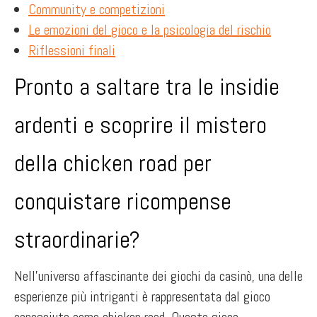
Community e competizioni
Le emozioni del gioco e la psicologia del rischio
Riflessioni finali
Pronto a saltare tra le insidie
ardenti e scoprire il mistero
della chicken road per
conquistare ricompense
straordinarie?
Nell’universo affascinante dei giochi da casinò, una delle
esperienze più intriganti è rappresentata dal gioco