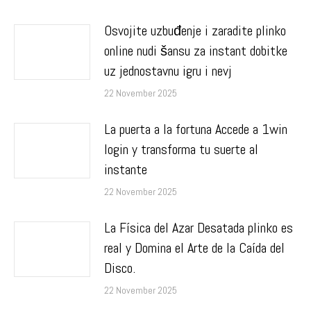
Osvojite uzbuđenje i zaradite plinko
online nudi šansu za instant dobitke
uz jednostavnu igru i nevj
22 November 2025
La puerta a la fortuna Accede a 1win
login y transforma tu suerte al
instante
22 November 2025
La Física del Azar Desatada plinko es
real y Domina el Arte de la Caída del
Disco.
22 November 2025