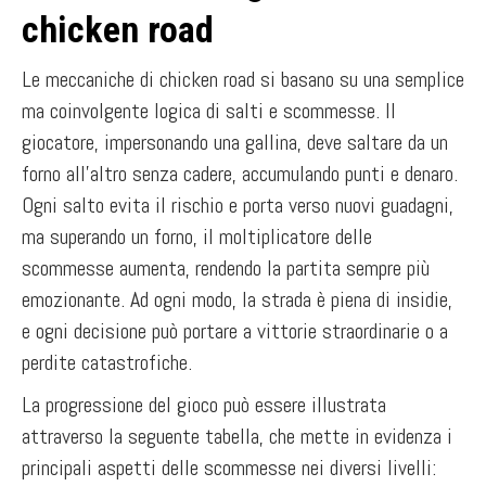
chicken road
Le meccaniche di chicken road si basano su una semplice
ma coinvolgente logica di salti e scommesse. Il
giocatore, impersonando una gallina, deve saltare da un
forno all’altro senza cadere, accumulando punti e denaro.
Ogni salto evita il rischio e porta verso nuovi guadagni,
ma superando un forno, il moltiplicatore delle
scommesse aumenta, rendendo la partita sempre più
emozionante. Ad ogni modo, la strada è piena di insidie,
e ogni decisione può portare a vittorie straordinarie o a
perdite catastrofiche.
La progressione del gioco può essere illustrata
attraverso la seguente tabella, che mette in evidenza i
principali aspetti delle scommesse nei diversi livelli: