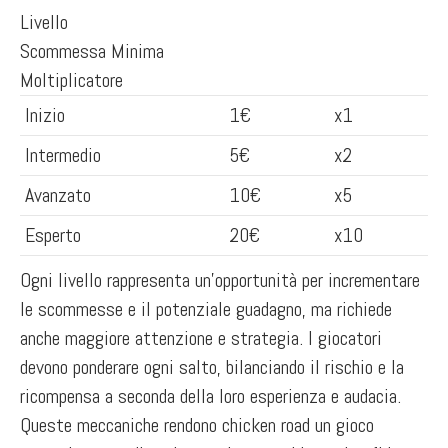
Livello
Scommessa Minima
Moltiplicatore
Inizio
1€
x1
Intermedio
5€
x2
Avanzato
10€
x5
Esperto
20€
x10
Ogni livello rappresenta un’opportunità per incrementare
le scommesse e il potenziale guadagno, ma richiede
anche maggiore attenzione e strategia. I giocatori
devono ponderare ogni salto, bilanciando il rischio e la
ricompensa a seconda della loro esperienza e audacia.
Queste meccaniche rendono chicken road un gioco