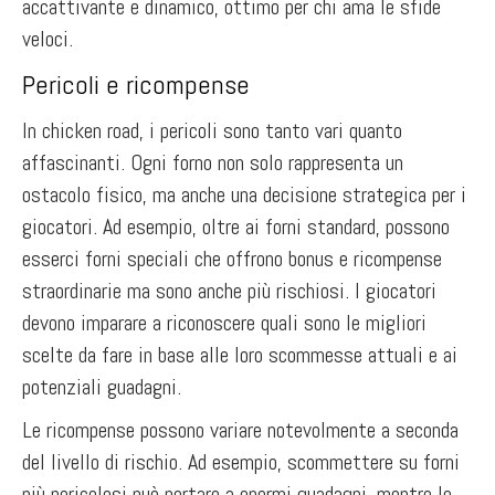
accattivante e dinamico, ottimo per chi ama le sfide
veloci.
Pericoli e ricompense
In chicken road, i pericoli sono tanto vari quanto
affascinanti. Ogni forno non solo rappresenta un
ostacolo fisico, ma anche una decisione strategica per i
giocatori. Ad esempio, oltre ai forni standard, possono
esserci forni speciali che offrono bonus e ricompense
straordinarie ma sono anche più rischiosi. I giocatori
devono imparare a riconoscere quali sono le migliori
scelte da fare in base alle loro scommesse attuali e ai
potenziali guadagni.
Le ricompense possono variare notevolmente a seconda
del livello di rischio. Ad esempio, scommettere su forni
più pericolosi può portare a enormi guadagni, mentre le