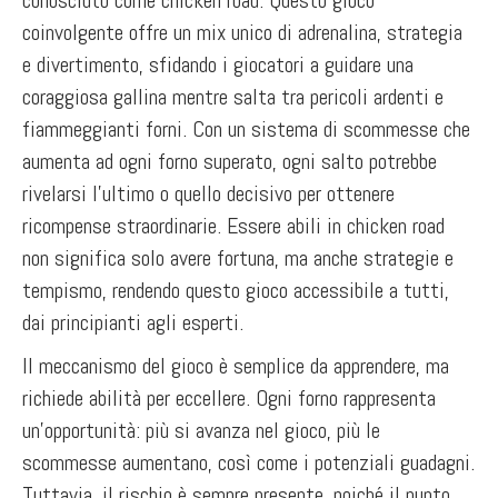
conosciuto come chicken road. Questo gioco
coinvolgente offre un mix unico di adrenalina, strategia
e divertimento, sfidando i giocatori a guidare una
coraggiosa gallina mentre salta tra pericoli ardenti e
fiammeggianti forni. Con un sistema di scommesse che
aumenta ad ogni forno superato, ogni salto potrebbe
rivelarsi l’ultimo o quello decisivo per ottenere
ricompense straordinarie. Essere abili in chicken road
non significa solo avere fortuna, ma anche strategie e
tempismo, rendendo questo gioco accessibile a tutti,
dai principianti agli esperti.
Il meccanismo del gioco è semplice da apprendere, ma
richiede abilità per eccellere. Ogni forno rappresenta
un’opportunità: più si avanza nel gioco, più le
scommesse aumentano, così come i potenziali guadagni.
Tuttavia, il rischio è sempre presente, poiché il punto