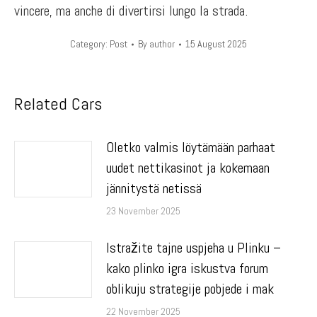
vincere, ma anche di divertirsi lungo la strada.
Category:
Post
By
author
15 August 2025
Related Cars
Oletko valmis löytämään parhaat
uudet nettikasinot ja kokemaan
jännitystä netissä
23 November 2025
Istražite tajne uspjeha u Plinku –
kako plinko igra iskustva forum
oblikuju strategije pobjede i mak
22 November 2025