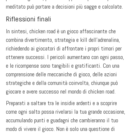
meditato può portare a decisioni più sagge e calcolate.
Riflessioni finali
In sintesi, chicken road è un gioco affascinante che
combina divertimento, strategia e kill dell’adrenalina,
richiedendo ai giocatori di affrontare i propri timori per
ottenere successi. I pericoli aumentano con ogni passo,
e le ricompense sono tangibili e gratificanti. Con una
comprensione delle meccaniche di gioco, delle azioni
strategiche e della comunità coinvolta, chiunque può
giocare e avere successo nel mondo di chicken road.
Preparati a saltare tra le insidie ardenti e a scoprire
come ogni salto possa rivelarsi la tua grande occasione,
accumulando punti e guadagni che cambieranno il tuo
modo di vivere il gioco. Non è solo una questione di