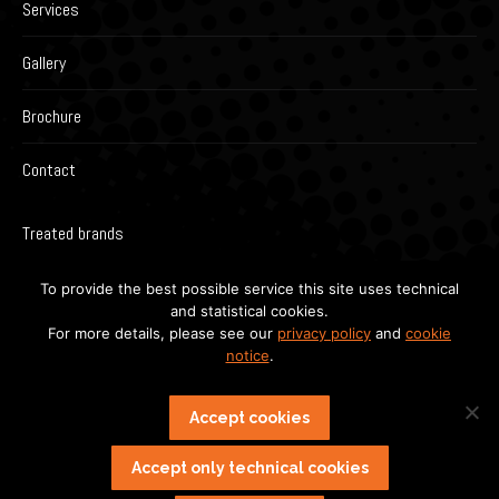
Services
Gallery
Brochure
Contact
Treated brands
To provide the best possible service this site uses technical
and statistical cookies.
For more details, please see our
privacy policy
and
cookie
notice
.
Accept cookies
Accept only technical cookies