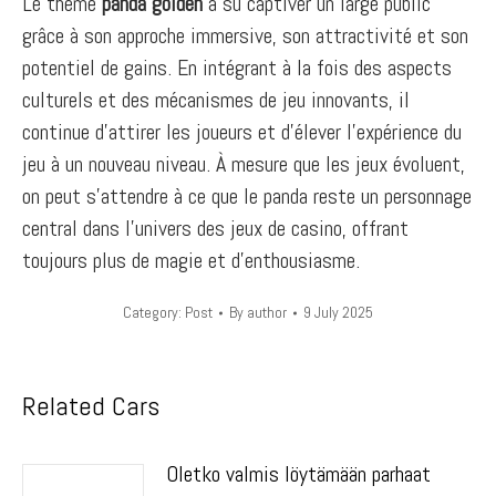
Le thème
panda golden
a su captiver un large public
grâce à son approche immersive, son attractivité et son
potentiel de gains. En intégrant à la fois des aspects
culturels et des mécanismes de jeu innovants, il
continue d’attirer les joueurs et d’élever l’expérience du
jeu à un nouveau niveau. À mesure que les jeux évoluent,
on peut s’attendre à ce que le panda reste un personnage
central dans l’univers des jeux de casino, offrant
toujours plus de magie et d’enthousiasme.
Category:
Post
By
author
9 July 2025
Related Cars
Oletko valmis löytämään parhaat