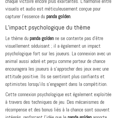
chaque victoire encore plus exaltantes. L’harmonie entre
visuels et audio est méticuleusement conçue pour
capturer l’essence du
panda golden
.
L’impact psychologique du thème
Le thème du
panda golden
ne se contente pas d’être
visuellement séduisant ; il a également un impact
psychologique fort sur les joueurs. La connexion avec un
animal aussi adoré et perçu comme porteur de chance
encouragera les joueurs à s’approcher des jeux avec une
attitude positive. Ils se sentiront plus confiants et
optimistes lorsqu’ils s’engagent dans la compétition.
Cette connexion psychologique est également exploitée
à travers des techniques de jeu. Des mécanismes de
récompense et des bonus liés à la chance sont souvent
intégrés, renforçant l’idée que le
panda golden
apporte