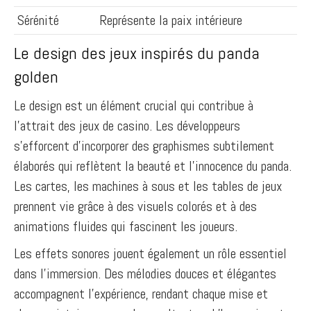
Sérénité
Représente la paix intérieure
Le design des jeux inspirés du panda
golden
Le design est un élément crucial qui contribue à
l’attrait des jeux de casino. Les développeurs
s’efforcent d’incorporer des graphismes subtilement
élaborés qui reflètent la beauté et l’innocence du panda.
Les cartes, les machines à sous et les tables de jeux
prennent vie grâce à des visuels colorés et à des
animations fluides qui fascinent les joueurs.
Les effets sonores jouent également un rôle essentiel
dans l’immersion. Des mélodies douces et élégantes
accompagnent l’expérience, rendant chaque mise et