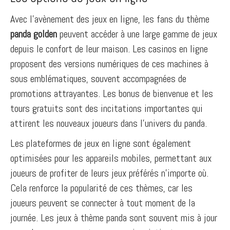
Avec l’avènement des jeux en ligne, les fans du thème
panda golden
peuvent accéder à une large gamme de jeux
depuis le confort de leur maison. Les casinos en ligne
proposent des versions numériques de ces machines à
sous emblématiques, souvent accompagnées de
promotions attrayantes. Les bonus de bienvenue et les
tours gratuits sont des incitations importantes qui
attirent les nouveaux joueurs dans l’univers du panda.
Les plateformes de jeux en ligne sont également
optimisées pour les appareils mobiles, permettant aux
joueurs de profiter de leurs jeux préférés n’importe où.
Cela renforce la popularité de ces thèmes, car les
joueurs peuvent se connecter à tout moment de la
journée. Les jeux à thème panda sont souvent mis à jour