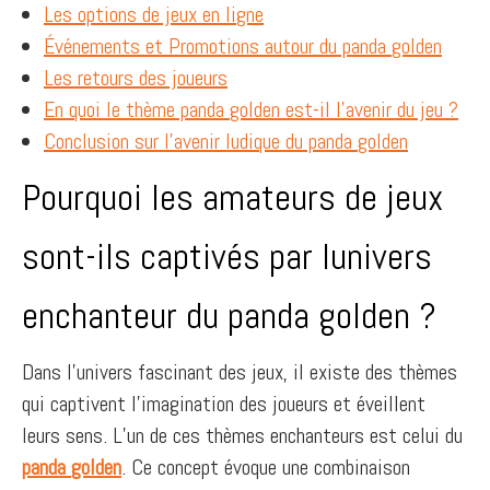
Les options de jeux en ligne
Événements et Promotions autour du panda golden
Les retours des joueurs
En quoi le thème panda golden est-il l’avenir du jeu ?
Conclusion sur l’avenir ludique du panda golden
Pourquoi les amateurs de jeux
sont-ils captivés par lunivers
enchanteur du panda golden ?
Dans l’univers fascinant des jeux, il existe des thèmes
qui captivent l’imagination des joueurs et éveillent
leurs sens. L’un de ces thèmes enchanteurs est celui du
panda golden
. Ce concept évoque une combinaison