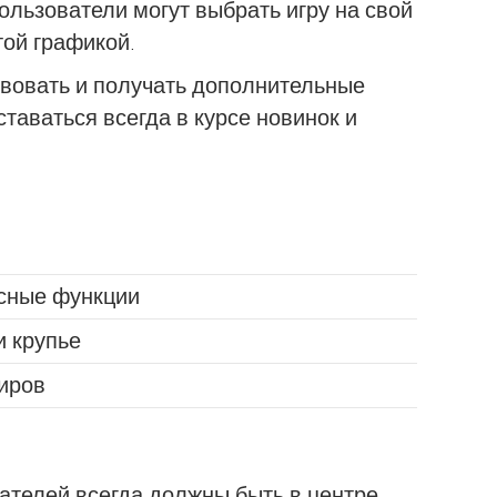
ользователи могут выбрать игру на свой
той графикой.
ствовать и получать дополнительные
таваться всегда в курсе новинок и
сные функции
и крупье
ниров
вателей всегда должны быть в центре