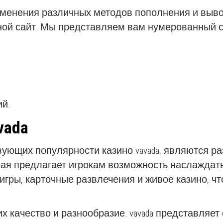
менения различных методов пополнения и вывода
вной сайт. Мы представляем вам нумерованный 
й.
vada
ующих популярности казино vavada, являются р
рая предлагает игрокам возможность наслаждат
 игры, карточные развлечения и живое казино, 
х качество и разнообразие. vavada представляет