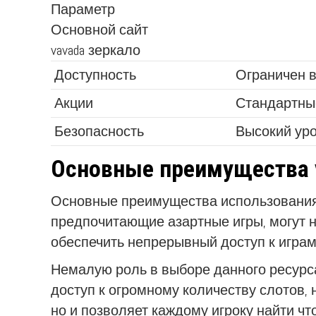
Параметр
Основной сайт
vavada зеркало
Доступность
Ограничен в
Акции
Стандартны
Безопасность
Высокий ур
Основные преимущества 
Основные преимущества использовани
предпочитающие азартные игры, могут 
обеспечить непрерывный доступ к играм
Немалую роль в выборе данного ресурса
доступ к огромному количеству слотов, н
но и позволяет каждому игроку найти что