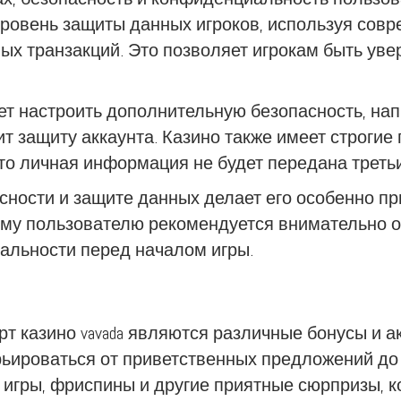
 уровень защиты данных игроков, используя со
 транзакций. Это позволяет игрокам быть увер
ет настроить дополнительную безопасность, на
т защиту аккаунта. Казино также имеет строгие
что личная информация не будет передана треть
асности и защите данных делает его особенно п
му пользователю рекомендуется внимательно о
альности перед началом игры.
т казино vavada являются различные бонусы и 
ьироваться от приветственных предложений до 
игры, фриспины и другие приятные сюрпризы, к