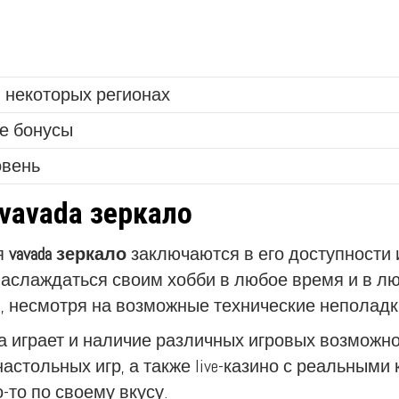
 некоторых регионах
е бонусы
овень
vavada зеркало
я
vavada зеркало
заключаются в его доступности и
наслаждаться своим хобби в любое время и в л
, несмотря на возможные технические неполадк
 играет и наличие различных игровых возможнос
астольных игр, а также live-казино с реальными
-то по своему вкусу.