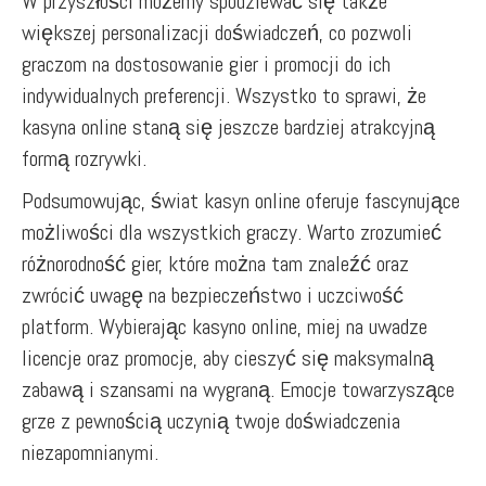
W przyszłości możemy spodziewać się także
większej personalizacji doświadczeń, co pozwoli
graczom na dostosowanie gier i promocji do ich
indywidualnych preferencji. Wszystko to sprawi, że
kasyna online staną się jeszcze bardziej atrakcyjną
formą rozrywki.
Podsumowując, świat kasyn online oferuje fascynujące
możliwości dla wszystkich graczy. Warto zrozumieć
różnorodność gier, które można tam znaleźć oraz
zwrócić uwagę na bezpieczeństwo i uczciwość
platform. Wybierając kasyno online, miej na uwadze
licencje oraz promocje, aby cieszyć się maksymalną
zabawą i szansami na wygraną. Emocje towarzyszące
grze z pewnością uczynią twoje doświadczenia
niezapomnianymi.