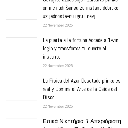
online nudi šansu za instant dobitke
uz jednostavnu igru i nevj
22 November 2025
La puerta a la fortuna Accede a 1win
login y transforma tu suerte al
instante
22 November 2025
La Física del Azar Desatada plinko es
real y Domina el Arte de la Caída del
Disco.
22 November 2025
Επικά Νικητήρια & Απεριόριστη