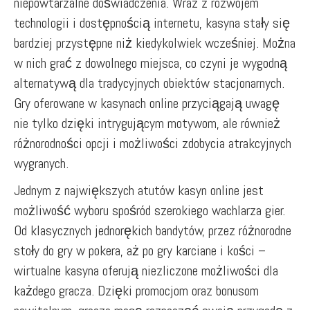
niepowtarzalne doświadczenia. Wraz z rozwojem
technologii i dostępnością internetu, kasyna stały się
bardziej przystępne niż kiedykolwiek wcześniej. Można
w nich grać z dowolnego miejsca, co czyni je wygodną
alternatywą dla tradycyjnych obiektów stacjonarnych.
Gry oferowane w kasynach online przyciągają uwagę
nie tylko dzięki intrygującym motywom, ale również
różnorodności opcji i możliwości zdobycia atrakcyjnych
wygranych.
Jednym z największych atutów kasyn online jest
możliwość wyboru spośród szerokiego wachlarza gier.
Od klasycznych jednorękich bandytów, przez różnorodne
stoły do gry w pokera, aż po gry karciane i kości –
wirtualne kasyna oferują niezliczone możliwości dla
każdego gracza. Dzięki promocjom oraz bonusom