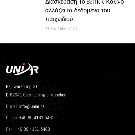
Διασκέδαση Το Betflare Καζίνο
αλλάζει τα δεδομένα του
παιχνιδιού.
21 November 2025
Bajuwarenring 21
D-82041 Oberhaching b. Munchen
E-mail:
info@uniar.de
Phone:
+49 89 4161 5461
Fax:
+49 89 4161 5463