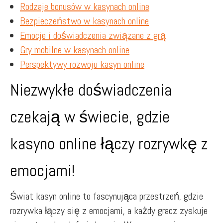
Rodzaje bonusów w kasynach online
Bezpieczeństwo w kasynach online
Emocje i doświadczenia związane z grą
Gry mobilne w kasynach online
Perspektywy rozwoju kasyn online
Niezwykłe doświadczenia
czekają w świecie, gdzie
kasyno online łączy rozrywkę z
emocjami!
Świat kasyn online to fascynująca przestrzeń, gdzie
rozrywka łączy się z emocjami, a każdy gracz zyskuje