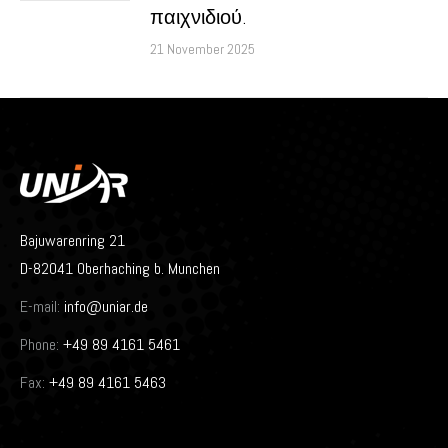
παιχνιδιού.
21 November 2025
Bajuwarenring 21
D-82041 Oberhaching b. Munchen
E-mail:
info@uniar.de
Phone:
+49 89 4161 5461
Fax:
+49 89 4161 5463