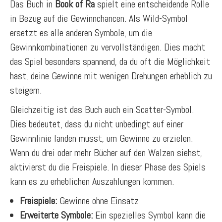
Das Buch in
Book of Ra
spielt eine entscheidende Rolle
in Bezug auf die Gewinnchancen. Als Wild-Symbol
ersetzt es alle anderen Symbole, um die
Gewinnkombinationen zu vervollständigen. Dies macht
das Spiel besonders spannend, da du oft die Möglichkeit
hast, deine Gewinne mit wenigen Drehungen erheblich zu
steigern.
Gleichzeitig ist das Buch auch ein Scatter-Symbol.
Dies bedeutet, dass du nicht unbedingt auf einer
Gewinnlinie landen musst, um Gewinne zu erzielen.
Wenn du drei oder mehr Bücher auf den Walzen siehst,
aktivierst du die Freispiele. In dieser Phase des Spiels
kann es zu erheblichen Auszahlungen kommen.
Freispiele:
Gewinne ohne Einsatz
Erweiterte Symbole:
Ein spezielles Symbol kann die