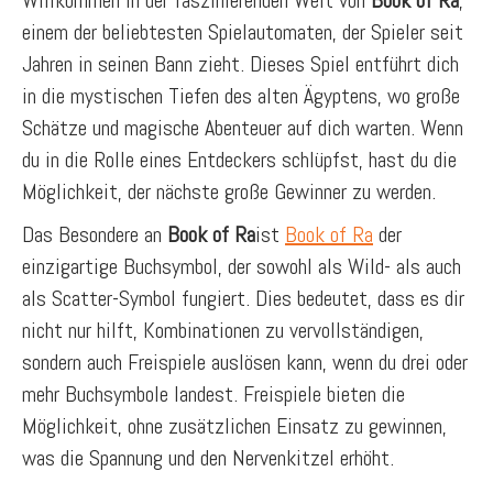
Willkommen in der faszinierenden Welt von
Book of Ra
,
einem der beliebtesten Spielautomaten, der Spieler seit
Jahren in seinen Bann zieht. Dieses Spiel entführt dich
in die mystischen Tiefen des alten Ägyptens, wo große
Schätze und magische Abenteuer auf dich warten. Wenn
du in die Rolle eines Entdeckers schlüpfst, hast du die
Möglichkeit, der nächste große Gewinner zu werden.
Das Besondere an
Book of Ra
ist
Book of Ra
der
einzigartige Buchsymbol, der sowohl als Wild- als auch
als Scatter-Symbol fungiert. Dies bedeutet, dass es dir
nicht nur hilft, Kombinationen zu vervollständigen,
sondern auch Freispiele auslösen kann, wenn du drei oder
mehr Buchsymbole landest. Freispiele bieten die
Möglichkeit, ohne zusätzlichen Einsatz zu gewinnen,
was die Spannung und den Nervenkitzel erhöht.