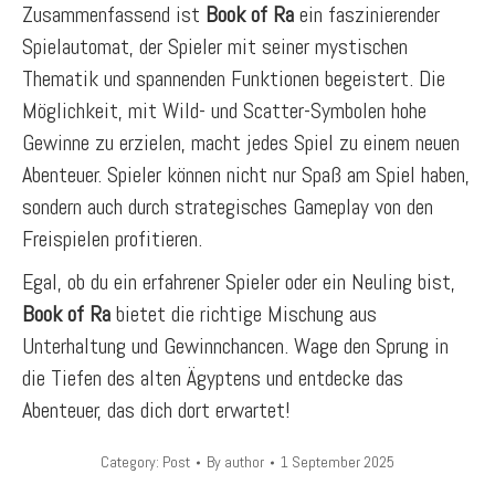
Zusammenfassend ist
Book of Ra
ein faszinierender
Spielautomat, der Spieler mit seiner mystischen
Thematik und spannenden Funktionen begeistert. Die
Möglichkeit, mit Wild- und Scatter-Symbolen hohe
Gewinne zu erzielen, macht jedes Spiel zu einem neuen
Abenteuer. Spieler können nicht nur Spaß am Spiel haben,
sondern auch durch strategisches Gameplay von den
Freispielen profitieren.
Egal, ob du ein erfahrener Spieler oder ein Neuling bist,
Book of Ra
bietet die richtige Mischung aus
Unterhaltung und Gewinnchancen. Wage den Sprung in
die Tiefen des alten Ägyptens und entdecke das
Abenteuer, das dich dort erwartet!
Category:
Post
By
author
1 September 2025