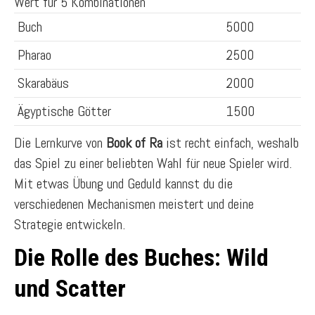
Wert für 5 Kombinationen
Buch
5000
Pharao
2500
Skarabäus
2000
Ägyptische Götter
1500
Die Lernkurve von
Book of Ra
ist recht einfach, weshalb
das Spiel zu einer beliebten Wahl für neue Spieler wird.
Mit etwas Übung und Geduld kannst du die
verschiedenen Mechanismen meistert und deine
Strategie entwickeln.
Die Rolle des Buches: Wild
und Scatter