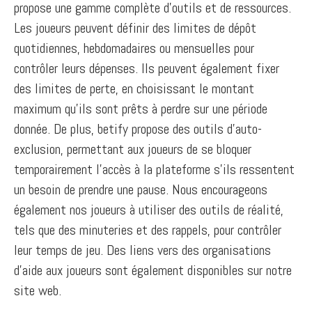
propose une gamme complète d’outils et de ressources.
Les joueurs peuvent définir des limites de dépôt
quotidiennes, hebdomadaires ou mensuelles pour
contrôler leurs dépenses. Ils peuvent également fixer
des limites de perte, en choisissant le montant
maximum qu’ils sont prêts à perdre sur une période
donnée. De plus, betify propose des outils d’auto-
exclusion, permettant aux joueurs de se bloquer
temporairement l’accès à la plateforme s’ils ressentent
un besoin de prendre une pause. Nous encourageons
également nos joueurs à utiliser des outils de réalité,
tels que des minuteries et des rappels, pour contrôler
leur temps de jeu. Des liens vers des organisations
d’aide aux joueurs sont également disponibles sur notre
site web.