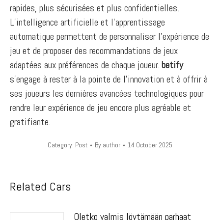
rapides, plus sécurisées et plus confidentielles.
L’intelligence artificielle et l’apprentissage
automatique permettent de personnaliser l’expérience de
jeu et de proposer des recommandations de jeux
adaptées aux préférences de chaque joueur.
betify
s’engage à rester à la pointe de l’innovation et à offrir à
ses joueurs les dernières avancées technologiques pour
rendre leur expérience de jeu encore plus agréable et
gratifiante.
Category:
Post
By
author
14 October 2025
Related Cars
Oletko valmis löytämään parhaat