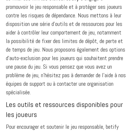
promouvoir le jeu responsable et à protéger ses joueurs
contre les risques de dépendance. Nous mettons à leur
disposition une série d’outils et de ressources pour les
aider à contrôler leur comportement de jeu, notamment
la possibilité de fixer des limites de dépôt, de perte et
de temps de jeu. Nous proposons également des options
d’auto-exclusion pour les joueurs qui souhaitent prendre
une pause du jeu. Si vous pensez que vous avez un
problème de jeu, n’hésitez pas à demander de l’aide à nos
équipes de support ou à contacter une organisation
spécialisée.
Les outils et ressources disponibles pour
les joueurs
Pour encourager et soutenir le jeu responsable, betify