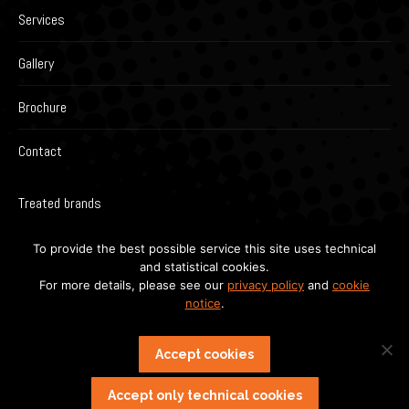
Services
Gallery
Brochure
Contact
Treated brands
To provide the best possible service this site uses technical
and statistical cookies.
For more details, please see our
privacy policy
and
cookie
notice
.
Accept cookies
Accept only technical cookies