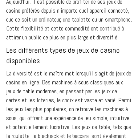
Aujourd’hui, il est possible de profiter de ses jeux de
casino préférés depuis n’importe quel appareil connecté,
que ce soit un ordinateur, une tablette ou un smartphone.
Cette flexibilité et cette commodité ont contribué à
attirer un public de plus en plus large et diversifié.
Les différents types de jeux de casino
disponibles
La diversité est le maître mot lorsqu’il s’agit de jeux de
casino en ligne. Des machines à sous classiques aux
jeux de table modernes, en passant par les jeux de
cartes et les loteries, le choix est vaste et varié. Parmi
les jeux les plus populaires, on retrouve les machines à
sous, qui offrent une expérience de jeu simple, intuitive
et potentiellement lucrative. Les jeux de table, tels que
la roulette, le blackjack et le baccara, sont également