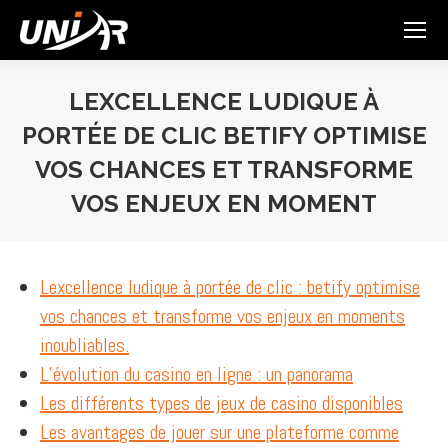
LEXCELLENCE LUDIQUE À
PORTÉE DE CLIC BETIFY OPTIMISE
VOS CHANCES ET TRANSFORME
VOS ENJEUX EN MOMENT
You are here:
Lexcellence ludique à portée de clic : betify optimise
vos chances et transforme vos enjeux en moments
inoubliables.
L’évolution du casino en ligne : un panorama
Les différents types de jeux de casino disponibles
Les avantages de jouer sur une plateforme comme