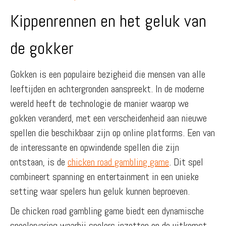
Kippenrennen en het geluk van
de gokker
Gokken is een populaire bezigheid die mensen van alle
leeftijden en achtergronden aanspreekt. In de moderne
wereld heeft de technologie de manier waarop we
gokken veranderd, met een verscheidenheid aan nieuwe
spellen die beschikbaar zijn op online platforms. Een van
de interessante en opwindende spellen die zijn
ontstaan, is de
chicken road gambling game
. Dit spel
combineert spanning en entertainment in een unieke
setting waar spelers hun geluk kunnen beproeven.
De chicken road gambling game biedt een dynamische
speelervaring waarbij spelers inzetten op de uitkomst