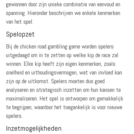
gewonnen door zijn unieke combinatie van eenvoud en
spanning. Hieronder beschrijven we enkele kenmerken
van het spel:
Spelopzet
Bij de chicken road gambling game worden spelers
uitgedaagd om in te zetten op welke kip de race zal
winnen. Elke kip heeft zijn eigen kenmerken, zoals
snelheid en uithoudingsvermogen, wat van invloed kan
zijn op de uitkomst. Spelers moeten dus goed
analyseren en strategisch inzetten om hun kansen te
maximaliseren. Het spel is ontworpen om gemakkelijk
te begrijpen, waardoor het toegankelijk is voor nieuwe
spelers.
Inzetmogelijkheden