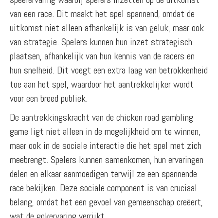
van een race. Dit maakt het spel spannend, omdat de
uitkomst niet alleen afhankelijk is van geluk, maar ook
van strategie. Spelers kunnen hun inzet strategisch
plaatsen, afhankelijk van hun kennis van de racers en
hun snelheid. Dit voegt een extra laag van betrokkenheid
toe aan het spel, waardoor het aantrekkelijker wordt
voor een breed publiek.
De aantrekkingskracht van de chicken road gambling
game ligt niet alleen in de mogelijkheid om te winnen,
maar ook in de sociale interactie die het spel met zich
meebrengt. Spelers kunnen samenkomen, hun ervaringen
delen en elkaar aanmoedigen terwijl ze een spannende
race bekijken. Deze sociale component is van cruciaal
belang, omdat het een gevoel van gemeenschap creëert,
wat de gokervaring verrijkt.