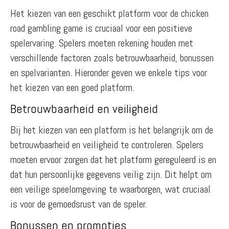
Het kiezen van een geschikt platform voor de chicken
road gambling game is cruciaal voor een positieve
spelervaring. Spelers moeten rekening houden met
verschillende factoren zoals betrouwbaarheid, bonussen
en spelvarianten. Hieronder geven we enkele tips voor
het kiezen van een goed platform.
Betrouwbaarheid en veiligheid
Bij het kiezen van een platform is het belangrijk om de
betrouwbaarheid en veiligheid te controleren. Spelers
moeten ervoor zorgen dat het platform gereguleerd is en
dat hun persoonlijke gegevens veilig zijn. Dit helpt om
een veilige speelomgeving te waarborgen, wat cruciaal
is voor de gemoedsrust van de speler.
Bonussen en promoties