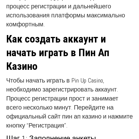
процесс регистрации и дальнейшего
использования платформы максимально
комфортным.
Как создать аккаунт и
начать играть в Пин Ап
Казино
Чтобы начать играть в Pin Up Casino,
необходимо зарегистрировать аккаунт.
Процесс регистрации прост и занимает
всего несколько минут. Перейдите на
официальный сайт пин ап казино и нажмите
кнопку “Регистрация”.
Шаг 1: Заполнение анкеты