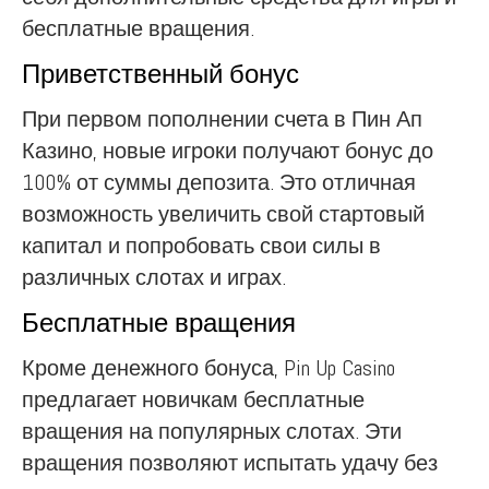
бесплатные вращения.
Приветственный бонус
При первом пополнении счета в Пин Ап
Казино, новые игроки получают бонус до
100% от суммы депозита. Это отличная
возможность увеличить свой стартовый
капитал и попробовать свои силы в
различных слотах и играх.
Бесплатные вращения
Кроме денежного бонуса, Pin Up Casino
предлагает новичкам бесплатные
вращения на популярных слотах. Эти
вращения позволяют испытать удачу без