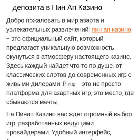
депозита в Пин Ап Казино
Добро пожаловать в мир азарта и
увлекательных развлечений!
пин ап казино
– это официальный сайт, который
предлагает уникальную возможность
окунуться в атмосферу настоящего казино.
Здесь каждый найдет что-то по душе: от
классических слотов до современных игр с
живыми дилерами. Pinup – это не просто
платформа для азартных игр, это место, где
сбываются мечты.
На Пинап Казино вас ждет огромный выбор
игр, разработанных ведущими
провайдерами. Удобный интерфейс,