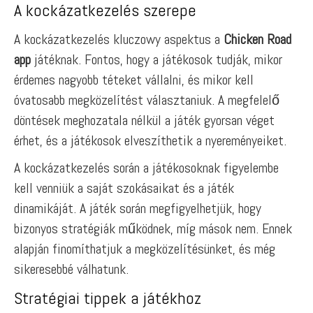
A kockázatkezelés szerepe
A kockázatkezelés kluczowy aspektus a
Chicken Road
app
játéknak. Fontos, hogy a játékosok tudják, mikor
érdemes nagyobb téteket vállalni, és mikor kell
óvatosabb megközelítést választaniuk. A megfelelő
döntések meghozatala nélkül a játék gyorsan véget
érhet, és a játékosok elveszíthetik a nyereményeiket.
A kockázatkezelés során a játékosoknak figyelembe
kell venniük a saját szokásaikat és a játék
dinamikáját. A játék során megfigyelhetjük, hogy
bizonyos stratégiák működnek, míg mások nem. Ennek
alapján finomíthatjuk a megközelítésünket, és még
sikeresebbé válhatunk.
Stratégiai tippek a játékhoz