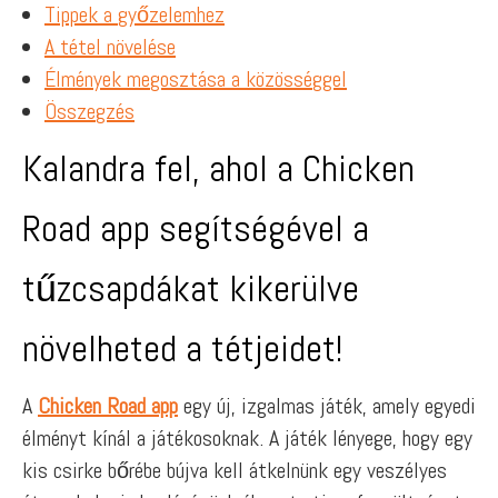
Tippek a győzelemhez
A tétel növelése
Élmények megosztása a közösséggel
Összegzés
Kalandra fel, ahol a Chicken
Road app segítségével a
tűzcsapdákat kikerülve
növelheted a tétjeidet!
A
Chicken Road app
egy új, izgalmas játék, amely egyedi
élményt kínál a játékosoknak. A játék lényege, hogy egy
kis csirke bőrébe bújva kell átkelnünk egy veszélyes