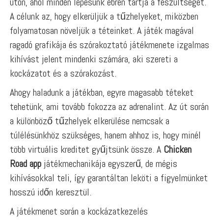
úton, ahol minden lépésünk ébren tartja a feszültséget.
A célunk az, hogy elkerüljük a tűzhelyeket, miközben
folyamatosan növeljük a téteinket. A játék magával
ragadó grafikája és szórakoztató játékmenete izgalmas
kihívást jelent mindenki számára, aki szereti a
kockázatot és a szórakozást.
Ahogy haladunk a játékban, egyre magasabb téteket
tehetünk, ami tovább fokozza az adrenalint. Az út során
a különböző tűzhelyek elkerülése nemcsak a
túlélésünkhöz szükséges, hanem ahhoz is, hogy minél
több virtuális kreditet gyűjtsünk össze. A
Chicken
Road app
játékmechanikája egyszerű, de mégis
kihívásokkal teli, így garantáltan leköti a figyelmünket
hosszú időn keresztül.
A játékmenet során a kockázatkezelés