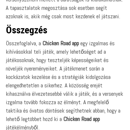
A tapasztalatok megosztása sok esetben segít
azoknak is, akik még csak most kezdenek el játszani.
Összegzés
Összefoglalva, a
Chicken Road app
egy izgalmas és
kihívásokkal teli játék, amely lehetőséget ad a
játékosoknak, hogy teszteljék képességeiket és
növeljék nyereményeiket. A játékmenet során a
kockázatok kezelése és a stratégiák kidolgozása
elengedhetetlen a sikerhez. A közösség erejét
kihasználva élvezetesebbé válik a játék, és a versenyek
izgalma tovább fokozza az élményt. A megfelelő
taktika és óvatos döntések segíthetnek abban, hogy a
lehető legtöbbet hozd ki a
Chicken Road app
játékélményből.