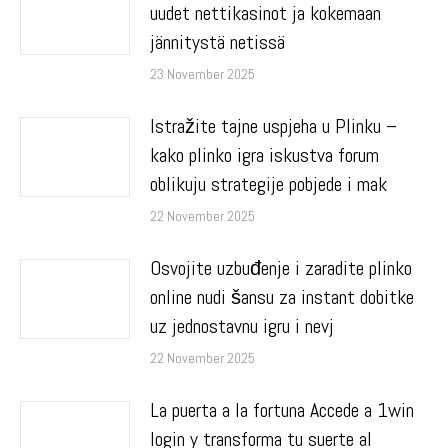
uudet nettikasinot ja kokemaan
jännitystä netissä
23 November 2025
Istražite tajne uspjeha u Plinku –
kako plinko igra iskustva forum
oblikuju strategije pobjede i mak
22 November 2025
Osvojite uzbuđenje i zaradite plinko
online nudi šansu za instant dobitke
uz jednostavnu igru i nevj
22 November 2025
La puerta a la fortuna Accede a 1win
login y transforma tu suerte al