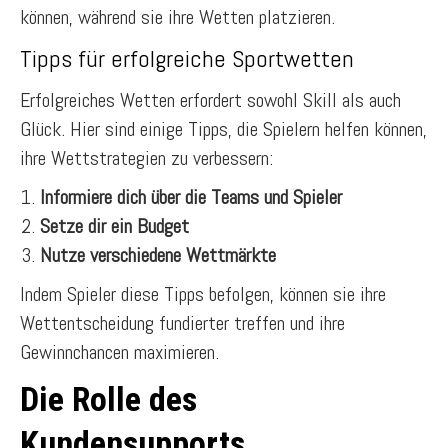
können, während sie ihre Wetten platzieren.
Tipps für erfolgreiche Sportwetten
Erfolgreiches Wetten erfordert sowohl Skill als auch
Glück. Hier sind einige Tipps, die Spielern helfen können,
ihre Wettstrategien zu verbessern:
Informiere dich über die Teams und Spieler
Setze dir ein Budget
Nutze verschiedene Wettmärkte
Indem Spieler diese Tipps befolgen, können sie ihre
Wettentscheidung fundierter treffen und ihre
Gewinnchancen maximieren.
Die Rolle des
Kundensupports