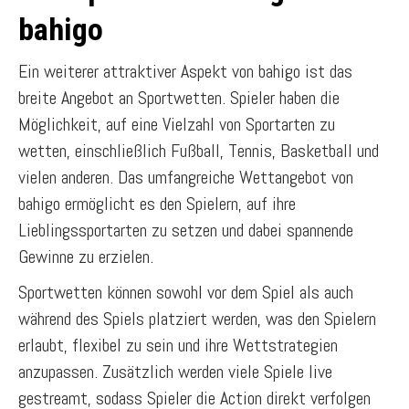
bahigo
Ein weiterer attraktiver Aspekt von bahigo ist das
breite Angebot an Sportwetten. Spieler haben die
Möglichkeit, auf eine Vielzahl von Sportarten zu
wetten, einschließlich Fußball, Tennis, Basketball und
vielen anderen. Das umfangreiche Wettangebot von
bahigo ermöglicht es den Spielern, auf ihre
Lieblingssportarten zu setzen und dabei spannende
Gewinne zu erzielen.
Sportwetten können sowohl vor dem Spiel als auch
während des Spiels platziert werden, was den Spielern
erlaubt, flexibel zu sein und ihre Wettstrategien
anzupassen. Zusätzlich werden viele Spiele live
gestreamt, sodass Spieler die Action direkt verfolgen