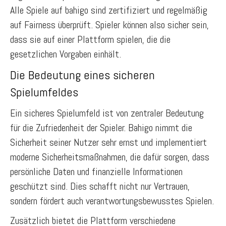
Alle Spiele auf bahigo sind zertifiziert und regelmäßig
auf Fairness überprüft. Spieler können also sicher sein,
dass sie auf einer Plattform spielen, die die
gesetzlichen Vorgaben einhält.
Die Bedeutung eines sicheren
Spielumfeldes
Ein sicheres Spielumfeld ist von zentraler Bedeutung
für die Zufriedenheit der Spieler. Bahigo nimmt die
Sicherheit seiner Nutzer sehr ernst und implementiert
moderne Sicherheitsmaßnahmen, die dafür sorgen, dass
persönliche Daten und finanzielle Informationen
geschützt sind. Dies schafft nicht nur Vertrauen,
sondern fördert auch verantwortungsbewusstes Spielen.
Zusätzlich bietet die Plattform verschiedene