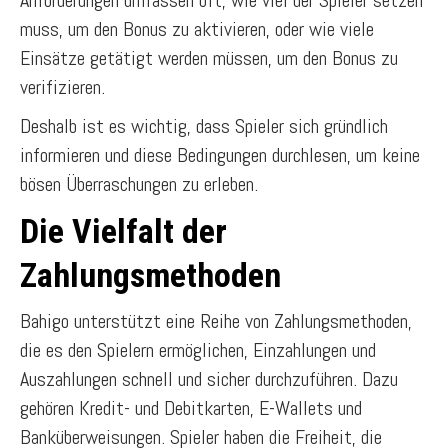
Anforderungen umfassen oft, wie viel der Spieler setzen
muss, um den Bonus zu aktivieren, oder wie viele
Einsätze getätigt werden müssen, um den Bonus zu
verifizieren.
Deshalb ist es wichtig, dass Spieler sich gründlich
informieren und diese Bedingungen durchlesen, um keine
bösen Überraschungen zu erleben.
Die Vielfalt der
Zahlungsmethoden
Bahigo unterstützt eine Reihe von Zahlungsmethoden,
die es den Spielern ermöglichen, Einzahlungen und
Auszahlungen schnell und sicher durchzuführen. Dazu
gehören Kredit- und Debitkarten, E-Wallets und
Banküberweisungen. Spieler haben die Freiheit, die