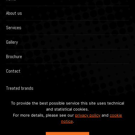
About us
Services
Gallery
Brochure
Contact
Treated brands
To provide the best possible service this site uses technical
and statistical cookies.
For more details, please see our
privacy policy
and
cookie
notice
.