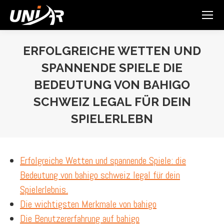
ERFOLGREICHE WETTEN UND
SPANNENDE SPIELE DIE
BEDEUTUNG VON BAHIGO
SCHWEIZ LEGAL FÜR DEIN
SPIELERLEBN
You are here:
Erfolgreiche Wetten und spannende Spiele: die
Bedeutung von bahigo schweiz legal für dein
Spielerlebnis.
Die wichtigsten Merkmale von bahigo
Die Benutzererfahrung auf bahigo