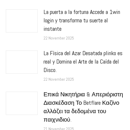
La puerta a la fortuna Accede a 1win
login y transforma tu suerte al
instante
22 November 2025
La Física del Azar Desatada plinko es
real y Domina el Arte de la Caída del
Disco.
22 November 2025
Επικά Νικητήρια & Απεριόριστη
Διασκέδαση Το Betflare Καζίνο
αλλάζει τα δεδομένα του
παιχνιδιού.
21 November 2025