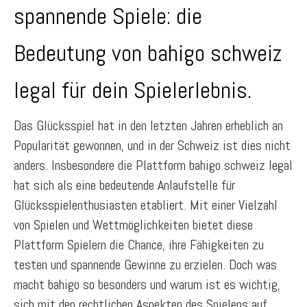
spannende Spiele: die
Bedeutung von bahigo schweiz
legal für dein Spielerlebnis.
Das Glücksspiel hat in den letzten Jahren erheblich an
Popularität gewonnen, und in der Schweiz ist dies nicht
anders. Insbesondere die Plattform bahigo schweiz legal
hat sich als eine bedeutende Anlaufstelle für
Glücksspielenthusiasten etabliert. Mit einer Vielzahl
von Spielen und Wettmöglichkeiten bietet diese
Plattform Spielern die Chance, ihre Fähigkeiten zu
testen und spannende Gewinne zu erzielen. Doch was
macht bahigo so besonders und warum ist es wichtig,
sich mit den rechtlichen Aspekten des Spielens auf