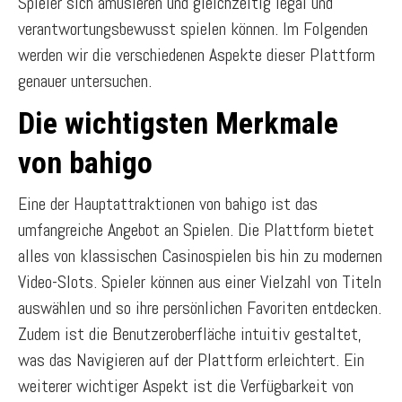
Spieler sich amüsieren und gleichzeitig legal und
verantwortungsbewusst spielen können. Im Folgenden
werden wir die verschiedenen Aspekte dieser Plattform
genauer untersuchen.
Die wichtigsten Merkmale
von bahigo
Eine der Hauptattraktionen von bahigo ist das
umfangreiche Angebot an Spielen. Die Plattform bietet
alles von klassischen Casinospielen bis hin zu modernen
Video-Slots. Spieler können aus einer Vielzahl von Titeln
auswählen und so ihre persönlichen Favoriten entdecken.
Zudem ist die Benutzeroberfläche intuitiv gestaltet,
was das Navigieren auf der Plattform erleichtert. Ein
weiterer wichtiger Aspekt ist die Verfügbarkeit von