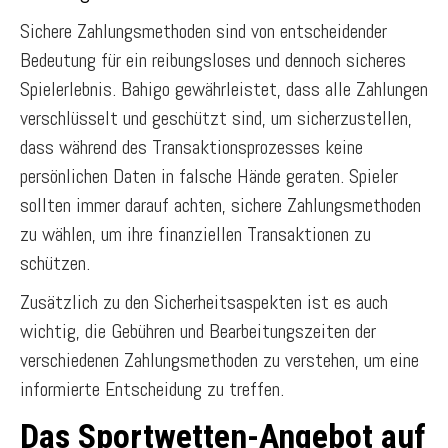
Sichere Zahlungsmethoden sind von entscheidender
Bedeutung für ein reibungsloses und dennoch sicheres
Spielerlebnis. Bahigo gewährleistet, dass alle Zahlungen
verschlüsselt und geschützt sind, um sicherzustellen,
dass während des Transaktionsprozesses keine
persönlichen Daten in falsche Hände geraten. Spieler
sollten immer darauf achten, sichere Zahlungsmethoden
zu wählen, um ihre finanziellen Transaktionen zu
schützen.
Zusätzlich zu den Sicherheitsaspekten ist es auch
wichtig, die Gebühren und Bearbeitungszeiten der
verschiedenen Zahlungsmethoden zu verstehen, um eine
informierte Entscheidung zu treffen.
Das Sportwetten-Angebot auf