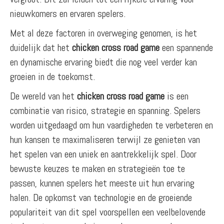
nieuwkomers en ervaren spelers.
Met al deze factoren in overweging genomen, is het
duidelijk dat het
chicken cross road game
een spannende
en dynamische ervaring biedt die nog veel verder kan
groeien in de toekomst.
De wereld van het
chicken cross road game
is een
combinatie van risico, strategie en spanning. Spelers
worden uitgedaagd om hun vaardigheden te verbeteren en
hun kansen te maximaliseren terwijl ze genieten van
het spelen van een uniek en aantrekkelijk spel. Door
bewuste keuzes te maken en strategieën toe te
passen, kunnen spelers het meeste uit hun ervaring
halen. De opkomst van technologie en de groeiende
populariteit van dit spel voorspellen een veelbelovende