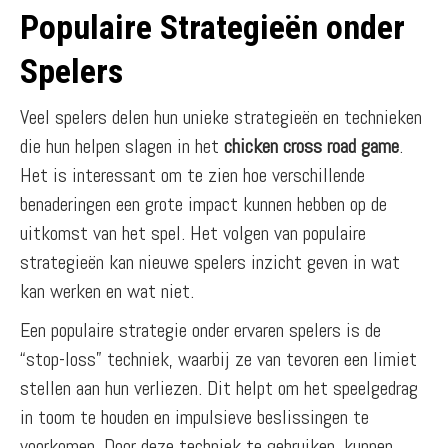
Populaire Strategieën onder
Spelers
Veel spelers delen hun unieke strategieën en technieken
die hun helpen slagen in het
chicken cross road game
.
Het is interessant om te zien hoe verschillende
benaderingen een grote impact kunnen hebben op de
uitkomst van het spel. Het volgen van populaire
strategieën kan nieuwe spelers inzicht geven in wat
kan werken en wat niet.
Een populaire strategie onder ervaren spelers is de
“stop-loss” techniek, waarbij ze van tevoren een limiet
stellen aan hun verliezen. Dit helpt om het speelgedrag
in toom te houden en impulsieve beslissingen te
voorkomen. Door deze techniek te gebruiken, kunnen