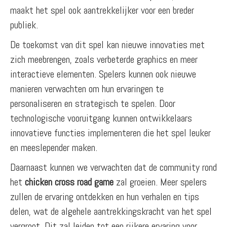
maakt het spel ook aantrekkelijker voor een breder
publiek.
De toekomst van dit spel kan nieuwe innovaties met
zich meebrengen, zoals verbeterde graphics en meer
interactieve elementen. Spelers kunnen ook nieuwe
manieren verwachten om hun ervaringen te
personaliseren en strategisch te spelen. Door
technologische vooruitgang kunnen ontwikkelaars
innovatieve functies implementeren die het spel leuker
en meeslepender maken.
Daarnaast kunnen we verwachten dat de community rond
het
chicken cross road game
zal groeien. Meer spelers
zullen de ervaring ontdekken en hun verhalen en tips
delen, wat de algehele aantrekkingskracht van het spel
vergroot. Dit zal leiden tot een rijkere ervaring voor