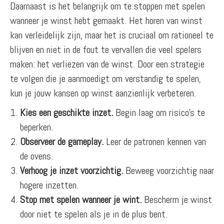
Daarnaast is het belangrijk om te stoppen met spelen
wanneer je winst hebt gemaakt. Het horen van winst
kan verleidelijk zijn, maar het is cruciaal om rationeel te
blijven en niet in de fout te vervallen die veel spelers
maken: het verliezen van de winst. Door een strategie
te volgen die je aanmoedigt om verstandig te spelen,
kun je jouw kansen op winst aanzienlijk verbeteren.
Kies een geschikte inzet.
Begin laag om risico’s te
beperken.
Observeer de gameplay.
Leer de patronen kennen van
de ovens.
Verhoog je inzet voorzichtig.
Beweeg voorzichtig naar
hogere inzetten.
Stop met spelen wanneer je wint.
Bescherm je winst
door niet te spelen als je in de plus bent.