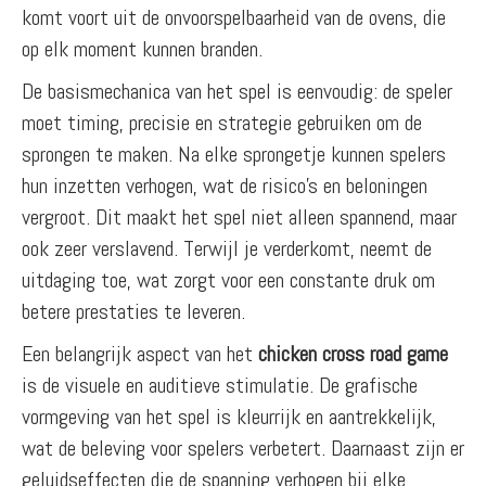
komt voort uit de onvoorspelbaarheid van de ovens, die
op elk moment kunnen branden.
De basismechanica van het spel is eenvoudig: de speler
moet timing, precisie en strategie gebruiken om de
sprongen te maken. Na elke sprongetje kunnen spelers
hun inzetten verhogen, wat de risico’s en beloningen
vergroot. Dit maakt het spel niet alleen spannend, maar
ook zeer verslavend. Terwijl je verderkomt, neemt de
uitdaging toe, wat zorgt voor een constante druk om
betere prestaties te leveren.
Een belangrijk aspect van het
chicken cross road game
is de visuele en auditieve stimulatie. De grafische
vormgeving van het spel is kleurrijk en aantrekkelijk,
wat de beleving voor spelers verbetert. Daarnaast zijn er
geluidseffecten die de spanning verhogen bij elke