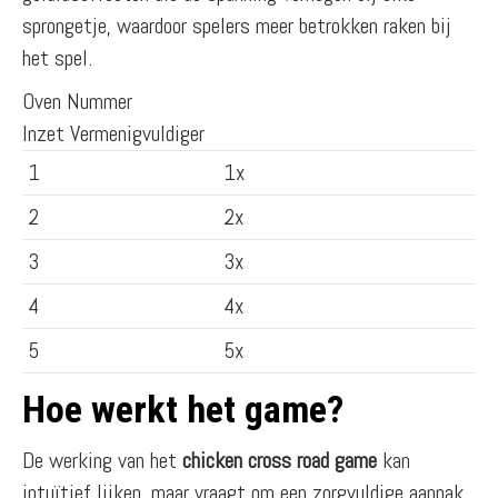
sprongetje, waardoor spelers meer betrokken raken bij
het spel.
Oven Nummer
Inzet Vermenigvuldiger
1
1x
2
2x
3
3x
4
4x
5
5x
Hoe werkt het game?
De werking van het
chicken cross road game
kan
intuïtief lijken, maar vraagt om een zorgvuldige aanpak