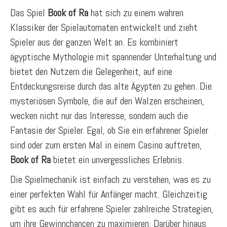
Das Spiel
Book of Ra
hat sich zu einem wahren
Klassiker der Spielautomaten entwickelt und zieht
Spieler aus der ganzen Welt an. Es kombiniert
ägyptische Mythologie mit spannender Unterhaltung und
bietet den Nutzern die Gelegenheit, auf eine
Entdeckungsreise durch das alte Ägypten zu gehen. Die
mysteriösen Symbole, die auf den Walzen erscheinen,
wecken nicht nur das Interesse, sondern auch die
Fantasie der Spieler. Egal, ob Sie ein erfahrener Spieler
sind oder zum ersten Mal in einem Casino auftreten,
Book of Ra
bietet ein unvergessliches Erlebnis.
Die Spielmechanik ist einfach zu verstehen, was es zu
einer perfekten Wahl für Anfänger macht. Gleichzeitig
gibt es auch für erfahrene Spieler zahlreiche Strategien,
um ihre Gewinnchancen zu maximieren. Darüber hinaus