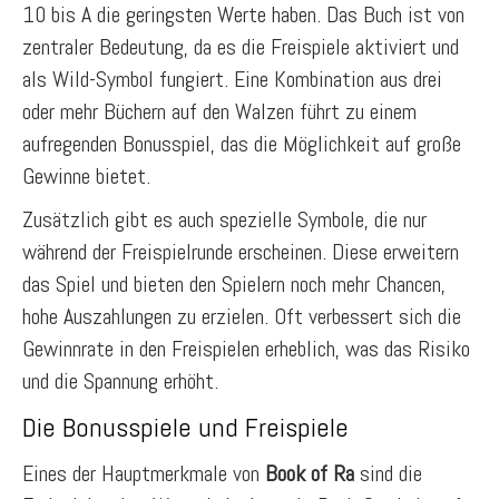
10 bis A die geringsten Werte haben. Das Buch ist von
zentraler Bedeutung, da es die Freispiele aktiviert und
als Wild-Symbol fungiert. Eine Kombination aus drei
oder mehr Büchern auf den Walzen führt zu einem
aufregenden Bonusspiel, das die Möglichkeit auf große
Gewinne bietet.
Zusätzlich gibt es auch spezielle Symbole, die nur
während der Freispielrunde erscheinen. Diese erweitern
das Spiel und bieten den Spielern noch mehr Chancen,
hohe Auszahlungen zu erzielen. Oft verbessert sich die
Gewinnrate in den Freispielen erheblich, was das Risiko
und die Spannung erhöht.
Die Bonusspiele und Freispiele
Eines der Hauptmerkmale von
Book of Ra
sind die