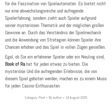
für die Faszination von Spielautomaten. Es bietet nicht
nur eine abwechslungsreiche und aufregende
Spielerfahrung, sondern zieht auch Spieler aufgrund
seiner mysteriösen Thematik und der möglichen großen
Gewinne an. Durch das Verständnis der Spielmechanik
und die Anwendung von Strategien können Spieler ihre
Chancen erhöhen und das Spiel in vollen Zügen genießen.
Egal, ob Sie ein erfahrener Spieler oder ein Neuling sind,
Book of Ra
hat für jeden etwas zu bieten. Die
mysteriöse Und die aufregenden Erlebnisse, die von
diesem Spiel geboten werden, machen es zu einem Muss
für jeden Casino-Enthusiasten.
Category:
Post
By
author
14 August 2025