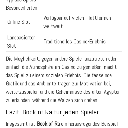
Besonderheiten
Verfügbar auf vielen Plattformen
Online Slot
weltweit
Landbasierter
Traditionelles Casino-Erlebnis
Slot
Die Möglichkeit, gegen andere Spieler anzutreten oder
einfach die Atmosphäre im Casino zu genießen, macht
das Spiel zu einem sozialen Erlebnis. Die fesselnde
Grafik und das Ambiente tragen zur Motivation bei,
weiterzuspielen und die Geheimnisse des alten Ägypten
zu erkunden, während die Walzen sich drehen.
Fazit: Book of Ra für jeden Spieler
Insgesamt ist
Book of Ra
ein herausragendes Beispiel