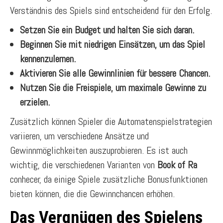
Verständnis des Spiels sind entscheidend für den Erfolg.
Setzen Sie ein Budget und halten Sie sich daran.
Beginnen Sie mit niedrigen Einsätzen, um das Spiel
kennenzulernen.
Aktivieren Sie alle Gewinnlinien für bessere Chancen.
Nutzen Sie die Freispiele, um maximale Gewinne zu
erzielen.
Zusätzlich können Spieler die Automatenspielstrategien
variieren, um verschiedene Ansätze und
Gewinnmöglichkeiten auszuprobieren. Es ist auch
wichtig, die verschiedenen Varianten von
Book of Ra
conhecer, da einige Spiele zusätzliche Bonusfunktionen
bieten können, die die Gewinnchancen erhöhen.
Das Vergnügen des Spielens