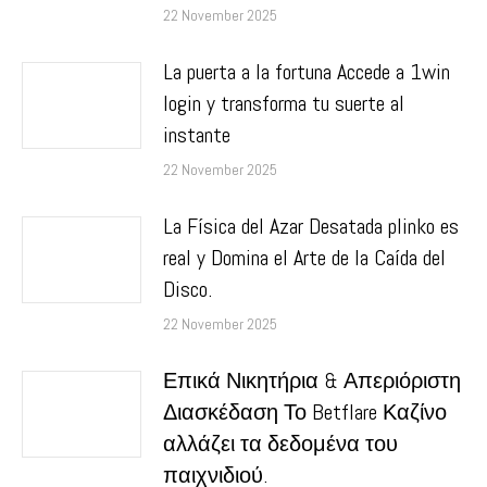
22 November 2025
La puerta a la fortuna Accede a 1win
login y transforma tu suerte al
instante
22 November 2025
La Física del Azar Desatada plinko es
real y Domina el Arte de la Caída del
Disco.
22 November 2025
Επικά Νικητήρια & Απεριόριστη
Διασκέδαση Το Betflare Καζίνο
αλλάζει τα δεδομένα του
παιχνιδιού.