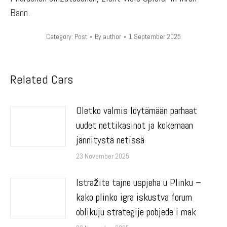
Bann.
Category:
Post
By
author
1 September 2025
Related Cars
Oletko valmis löytämään parhaat
uudet nettikasinot ja kokemaan
jännitystä netissä
23 November 2025
Istražite tajne uspjeha u Plinku –
kako plinko igra iskustva forum
oblikuju strategije pobjede i mak