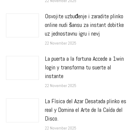
22 November 2025
Osvojite uzbuđenje i zaradite plinko
online nudi šansu za instant dobitke
uz jednostavnu igru i nevj
22 November 2025
La puerta a la fortuna Accede a 1win
login y transforma tu suerte al
instante
22 November 2025
La Física del Azar Desatada plinko es
real y Domina el Arte de la Caída del
Disco.
22 November 2025