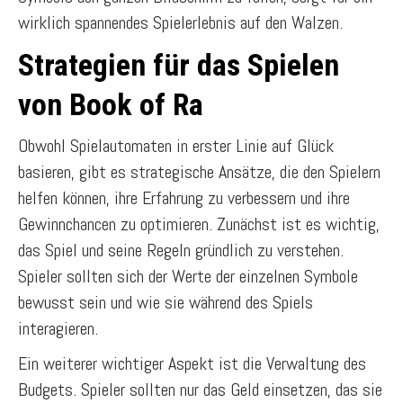
wirklich spannendes Spielerlebnis auf den Walzen.
Strategien für das Spielen
von Book of Ra
Obwohl Spielautomaten in erster Linie auf Glück
basieren, gibt es strategische Ansätze, die den Spielern
helfen können, ihre Erfahrung zu verbessern und ihre
Gewinnchancen zu optimieren. Zunächst ist es wichtig,
das Spiel und seine Regeln gründlich zu verstehen.
Spieler sollten sich der Werte der einzelnen Symbole
bewusst sein und wie sie während des Spiels
interagieren.
Ein weiterer wichtiger Aspekt ist die Verwaltung des
Budgets. Spieler sollten nur das Geld einsetzen, das sie