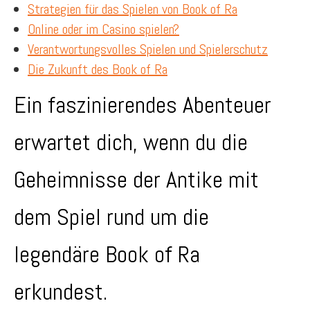
Strategien für das Spielen von Book of Ra
Online oder im Casino spielen?
Verantwortungsvolles Spielen und Spielerschutz
Die Zukunft des Book of Ra
Ein faszinierendes Abenteuer
erwartet dich, wenn du die
Geheimnisse der Antike mit
dem Spiel rund um die
legendäre Book of Ra
erkundest.