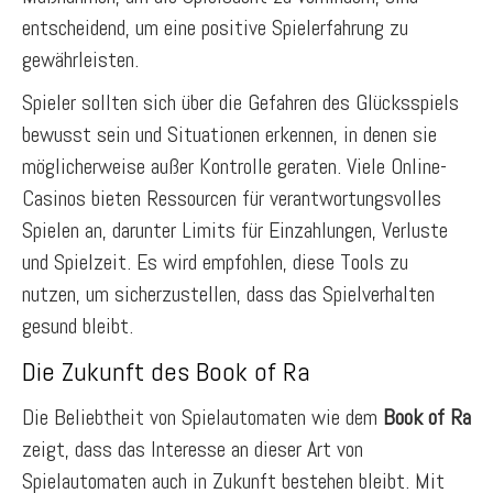
entscheidend, um eine positive Spielerfahrung zu
gewährleisten.
Spieler sollten sich über die Gefahren des Glücksspiels
bewusst sein und Situationen erkennen, in denen sie
möglicherweise außer Kontrolle geraten. Viele Online-
Casinos bieten Ressourcen für verantwortungsvolles
Spielen an, darunter Limits für Einzahlungen, Verluste
und Spielzeit. Es wird empfohlen, diese Tools zu
nutzen, um sicherzustellen, dass das Spielverhalten
gesund bleibt.
Die Zukunft des Book of Ra
Die Beliebtheit von Spielautomaten wie dem
Book of Ra
zeigt, dass das Interesse an dieser Art von
Spielautomaten auch in Zukunft bestehen bleibt. Mit