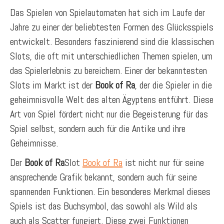
Das Spielen von Spielautomaten hat sich im Laufe der
Jahre zu einer der beliebtesten Formen des Glücksspiels
entwickelt. Besonders faszinierend sind die klassischen
Slots, die oft mit unterschiedlichen Themen spielen, um
das Spielerlebnis zu bereichern. Einer der bekanntesten
Slots im Markt ist der
Book of Ra
, der die Spieler in die
geheimnisvolle Welt des alten Ägyptens entführt. Diese
Art von Spiel fördert nicht nur die Begeisterung für das
Spiel selbst, sondern auch für die Antike und ihre
Geheimnisse.
Der
Book of Ra
Slot
Book of Ra
ist nicht nur für seine
ansprechende Grafik bekannt, sondern auch für seine
spannenden Funktionen. Ein besonderes Merkmal dieses
Spiels ist das Buchsymbol, das sowohl als Wild als
auch als Scatter fungiert. Diese zwei Funktionen