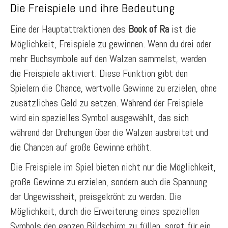
Die Freispiele und ihre Bedeutung
Eine der Hauptattraktionen des
Book of Ra
ist die
Möglichkeit, Freispiele zu gewinnen. Wenn du drei oder
mehr Buchsymbole auf den Walzen sammelst, werden
die Freispiele aktiviert. Diese Funktion gibt den
Spielern die Chance, wertvolle Gewinne zu erzielen, ohne
zusätzliches Geld zu setzen. Während der Freispiele
wird ein spezielles Symbol ausgewählt, das sich
während der Drehungen über die Walzen ausbreitet und
die Chancen auf große Gewinne erhöht.
Die Freispiele im Spiel bieten nicht nur die Möglichkeit,
große Gewinne zu erzielen, sondern auch die Spannung
der Ungewissheit, preisgekrönt zu werden. Die
Möglichkeit, durch die Erweiterung eines speziellen
Symbols den ganzen Bildschirm zu füllen, sorgt für ein