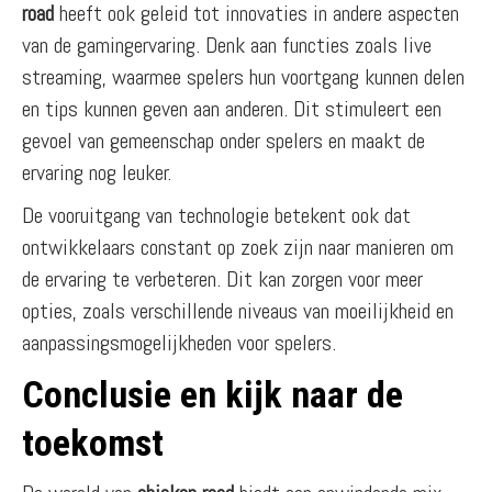
road
heeft ook geleid tot innovaties in andere aspecten
van de gamingervaring. Denk aan functies zoals live
streaming, waarmee spelers hun voortgang kunnen delen
en tips kunnen geven aan anderen. Dit stimuleert een
gevoel van gemeenschap onder spelers en maakt de
ervaring nog leuker.
De vooruitgang van technologie betekent ook dat
ontwikkelaars constant op zoek zijn naar manieren om
de ervaring te verbeteren. Dit kan zorgen voor meer
opties, zoals verschillende niveaus van moeilijkheid en
aanpassingsmogelijkheden voor spelers.
Conclusie en kijk naar de
toekomst