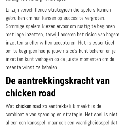
Er zijn verschillende strategieën die spelers kunnen
gebruiken om hun kansen op succes te vergroten.
Sommige spelers kiezen ervoor om rustig te beginnen
met lage inzetten, terwijl anderen het risico van hogere
inzetten sneller willen accepteren. Het is essentieel
om te begrijpen hoe je jouw risico’s kunt beheren en je
inzetten kunt verhogen op de juiste momenten om de
meeste winst te behalen.
De aantrekkingskracht van
chicken road
Wat
chicken road
zo aantrekkelijk maakt is de
combinatie van spanning en strategie. Het spel is niet
alleen een kansspel, maar ook een vaardigheidsspel dat