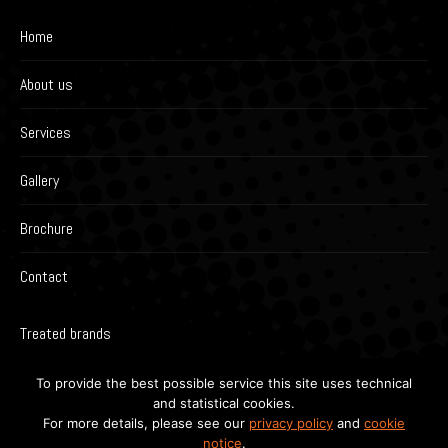
Home
About us
Services
Gallery
Brochure
Contact
Treated brands
To provide the best possible service this site uses technical
and statistical cookies.
For more details, please see our
privacy policy
and
cookie
notice
.