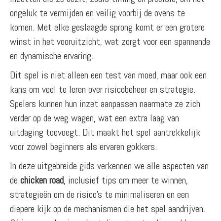
ongeluk te vermijden en veilig voorbij de ovens te
komen. Met elke geslaagde sprong komt er een grotere
winst in het vooruitzicht, wat zorgt voor een spannende
en dynamische ervaring.
Dit spel is niet alleen een test van moed, maar ook een
kans om veel te leren over risicobeheer en strategie.
Spelers kunnen hun inzet aanpassen naarmate ze zich
verder op de weg wagen, wat een extra laag van
uitdaging toevoegt. Dit maakt het spel aantrekkelijk
voor zowel beginners als ervaren gokkers.
In deze uitgebreide gids verkennen we alle aspecten van
de
chicken road
, inclusief tips om meer te winnen,
strategieën om de risico’s te minimaliseren en een
diepere kijk op de mechanismen die het spel aandrijven.