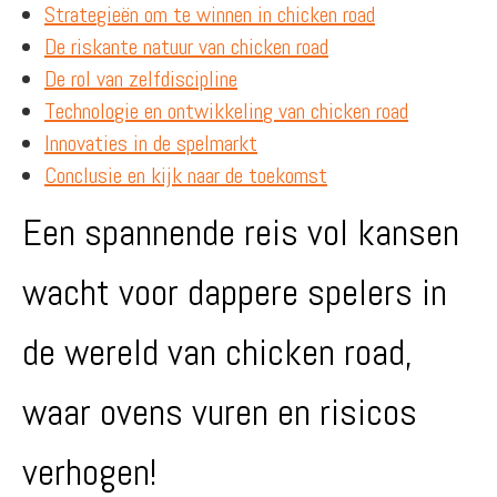
Strategieën om te winnen in chicken road
De riskante natuur van chicken road
De rol van zelfdiscipline
Technologie en ontwikkeling van chicken road
Innovaties in de spelmarkt
Conclusie en kijk naar de toekomst
Een spannende reis vol kansen
wacht voor dappere spelers in
de wereld van chicken road,
waar ovens vuren en risicos
verhogen!