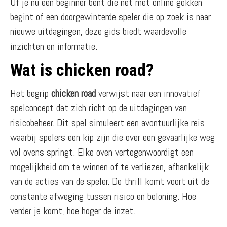
Of je nu een beginner bent die net met online gokken
begint of een doorgewinterde speler die op zoek is naar
nieuwe uitdagingen, deze gids biedt waardevolle
inzichten en informatie.
Wat is chicken road?
Het begrip
chicken road
verwijst naar een innovatief
spelconcept dat zich richt op de uitdagingen van
risicobeheer. Dit spel simuleert een avontuurlijke reis
waarbij spelers een kip zijn die over een gevaarlijke weg
vol ovens springt. Elke oven vertegenwoordigt een
mogelijkheid om te winnen of te verliezen, afhankelijk
van de acties van de speler. De thrill komt voort uit de
constante afweging tussen risico en beloning. Hoe
verder je komt, hoe hoger de inzet.