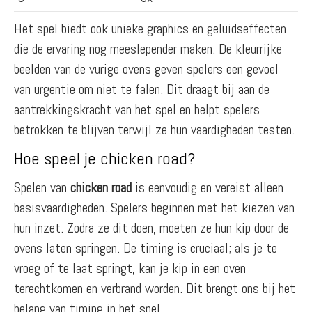
Het spel biedt ook unieke graphics en geluidseffecten
die de ervaring nog meeslepender maken. De kleurrijke
beelden van de vurige ovens geven spelers een gevoel
van urgentie om niet te falen. Dit draagt bij aan de
aantrekkingskracht van het spel en helpt spelers
betrokken te blijven terwijl ze hun vaardigheden testen.
Hoe speel je chicken road?
Spelen van
chicken road
is eenvoudig en vereist alleen
basisvaardigheden. Spelers beginnen met het kiezen van
hun inzet. Zodra ze dit doen, moeten ze hun kip door de
ovens laten springen. De timing is cruciaal; als je te
vroeg of te laat springt, kan je kip in een oven
terechtkomen en verbrand worden. Dit brengt ons bij het
belang van timing in het spel.