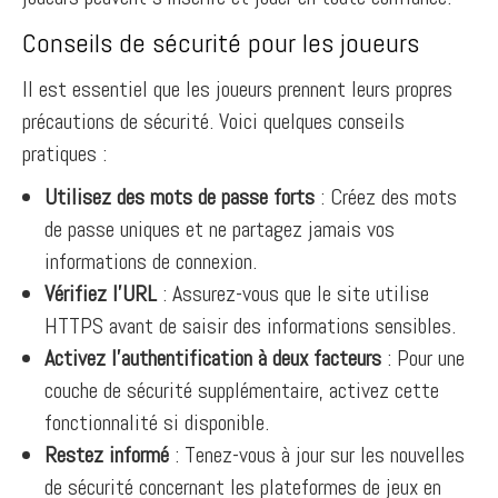
Conseils de sécurité pour les joueurs
Il est essentiel que les joueurs prennent leurs propres
précautions de sécurité. Voici quelques conseils
pratiques :
Utilisez des mots de passe forts
: Créez des mots
de passe uniques et ne partagez jamais vos
informations de connexion.
Vérifiez l’URL
: Assurez-vous que le site utilise
HTTPS avant de saisir des informations sensibles.
Activez l’authentification à deux facteurs
: Pour une
couche de sécurité supplémentaire, activez cette
fonctionnalité si disponible.
Restez informé
: Tenez-vous à jour sur les nouvelles
de sécurité concernant les plateformes de jeux en