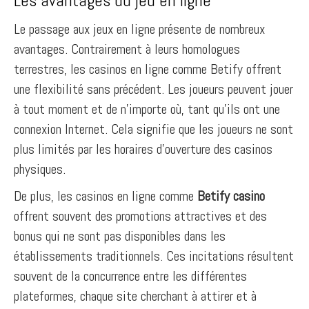
Les avantages du jeu en ligne
Le passage aux jeux en ligne présente de nombreux
avantages. Contrairement à leurs homologues
terrestres, les casinos en ligne comme Betify offrent
une flexibilité sans précédent. Les joueurs peuvent jouer
à tout moment et de n’importe où, tant qu’ils ont une
connexion Internet. Cela signifie que les joueurs ne sont
plus limités par les horaires d’ouverture des casinos
physiques.
De plus, les casinos en ligne comme
Betify casino
offrent souvent des promotions attractives et des
bonus qui ne sont pas disponibles dans les
établissements traditionnels. Ces incitations résultent
souvent de la concurrence entre les différentes
plateformes, chaque site cherchant à attirer et à