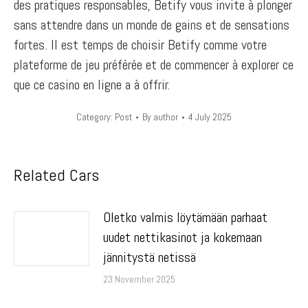
des pratiques responsables, Betify vous invite à plonger
sans attendre dans un monde de gains et de sensations
fortes. Il est temps de choisir Betify comme votre
plateforme de jeu préférée et de commencer à explorer ce
que ce casino en ligne a à offrir.
Category:
Post
By
author
4 July 2025
Related Cars
Oletko valmis löytämään parhaat
uudet nettikasinot ja kokemaan
jännitystä netissä
23 November 2025