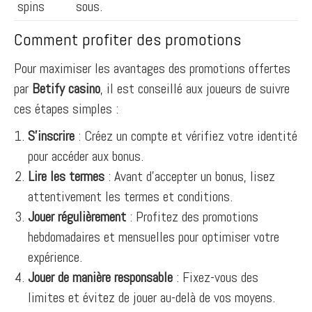
spins
sous.
Comment profiter des promotions
Pour maximiser les avantages des promotions offertes
par
Betify casino
, il est conseillé aux joueurs de suivre
ces étapes simples :
S’inscrire
: Créez un compte et vérifiez votre identité
pour accéder aux bonus.
Lire les termes
: Avant d’accepter un bonus, lisez
attentivement les termes et conditions.
Jouer régulièrement
: Profitez des promotions
hebdomadaires et mensuelles pour optimiser votre
expérience.
Jouer de manière responsable
: Fixez-vous des
limites et évitez de jouer au-delà de vos moyens.