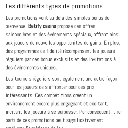
Les différents types de promotions
Les promotions vont au-delà des simples bonus de
bienvenue.
Betify casino
propose des offres
saisonnières et des événements spéciaux, offrant ainsi
aux joueurs de nouvelles opportunités de gains. En plus,
des programmes de fidélité récompensent les joueurs
réguliers par des bonus exclusifs et des invitations à
des événements uniques.
Les tournois réguliers sont également une autre façon
pour les joueurs de s’affronter pour des prix
intéressants. Ces compétitions créent un
environnement encore plus engageant et excitant,
incitant les joueurs à se surpasser. Par conséquent, tirer
parti de ces promotions peut significativement