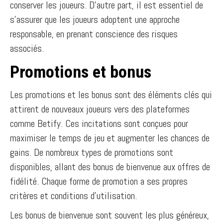
conserver les joueurs. D’autre part, il est essentiel de
s’assurer que les joueurs adoptent une approche
responsable, en prenant conscience des risques
associés.
Promotions et bonus
Les promotions et les bonus sont des éléments clés qui
attirent de nouveaux joueurs vers des plateformes
comme Betify. Ces incitations sont conçues pour
maximiser le temps de jeu et augmenter les chances de
gains. De nombreux types de promotions sont
disponibles, allant des bonus de bienvenue aux offres de
fidélité. Chaque forme de promotion a ses propres
critères et conditions d’utilisation.
Les bonus de bienvenue sont souvent les plus généreux,