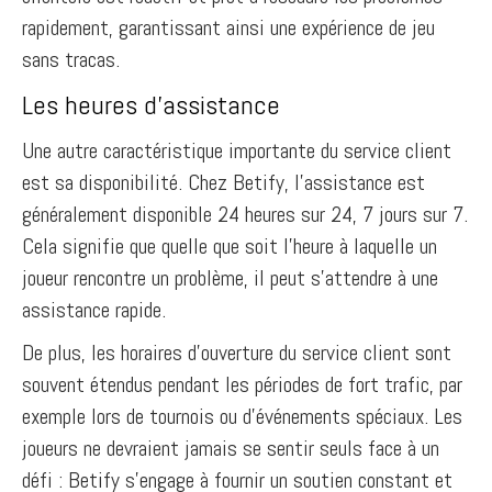
rapidement, garantissant ainsi une expérience de jeu
sans tracas.
Les heures d’assistance
Une autre caractéristique importante du service client
est sa disponibilité. Chez Betify, l’assistance est
généralement disponible 24 heures sur 24, 7 jours sur 7.
Cela signifie que quelle que soit l’heure à laquelle un
joueur rencontre un problème, il peut s’attendre à une
assistance rapide.
De plus, les horaires d’ouverture du service client sont
souvent étendus pendant les périodes de fort trafic, par
exemple lors de tournois ou d’événements spéciaux. Les
joueurs ne devraient jamais se sentir seuls face à un
défi : Betify s’engage à fournir un soutien constant et