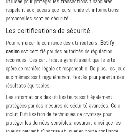
utilisée pour protéger les transactions financières,
rappelant aux joueurs que leurs fonds et informations
personnelles sont en sécurité.
Les certifications de sécurité
Pour renforcer la confiance des utilisateurs,
Betify
casino
est certifié par des autorités de régulation
reconnues. Ces certificats garantissent que le site
opère de manière légale et responsable. De plus, les jeux
eux-mêmes sont régulièrement testés pour garantir des
résultats équitables.
Les informations des utilisateurs sont également
protégées par des mesures de sécurité avancées. Cela
inclut l’utilisation de techniques de cryptage pour
protéger les données sensibles, assurant ainsi que les
joueurs peuvent s’inscrire et jouer en toute confiance.