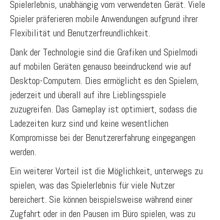
Spielerlebnis, unabhängig vom verwendeten Gerät. Viele
Spieler präferieren mobile Anwendungen aufgrund ihrer
Flexibilität und Benutzerfreundlichkeit.
Dank der Technologie sind die Grafiken und Spielmodi
auf mobilen Geräten genauso beeindruckend wie auf
Desktop-Computern. Dies ermöglicht es den Spielern,
jederzeit und überall auf ihre Lieblingsspiele
zuzugreifen. Das Gameplay ist optimiert, sodass die
Ladezeiten kurz sind und keine wesentlichen
Kompromisse bei der Benutzererfahrung eingegangen
werden.
Ein weiterer Vorteil ist die Möglichkeit, unterwegs zu
spielen, was das Spielerlebnis für viele Nutzer
bereichert. Sie können beispielsweise während einer
Zugfahrt oder in den Pausen im Büro spielen, was zu