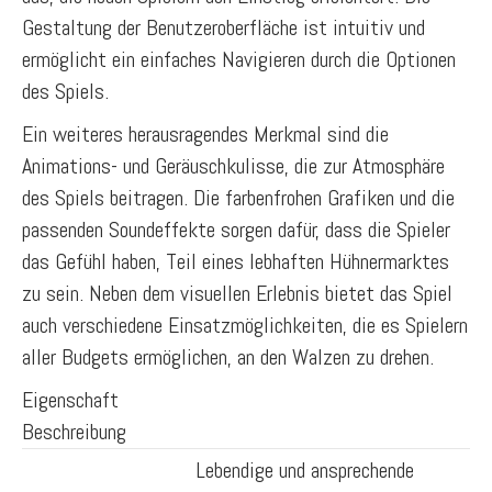
Gestaltung der Benutzeroberfläche ist intuitiv und
ermöglicht ein einfaches Navigieren durch die Optionen
des Spiels.
Ein weiteres herausragendes Merkmal sind die
Animations- und Geräuschkulisse, die zur Atmosphäre
des Spiels beitragen. Die farbenfrohen Grafiken und die
passenden Soundeffekte sorgen dafür, dass die Spieler
das Gefühl haben, Teil eines lebhaften Hühnermarktes
zu sein. Neben dem visuellen Erlebnis bietet das Spiel
auch verschiedene Einsatzmöglichkeiten, die es Spielern
aller Budgets ermöglichen, an den Walzen zu drehen.
Eigenschaft
Beschreibung
Lebendige und ansprechende