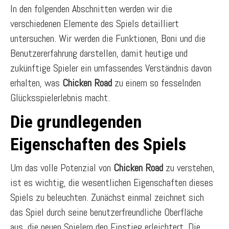
In den folgenden Abschnitten werden wir die
verschiedenen Elemente des Spiels detailliert
untersuchen. Wir werden die Funktionen, Boni und die
Benutzererfahrung darstellen, damit heutige und
zukünftige Spieler ein umfassendes Verständnis davon
erhalten, was
Chicken Road
zu einem so fesselnden
Glücksspielerlebnis macht.
Die grundlegenden
Eigenschaften des Spiels
Um das volle Potenzial von
Chicken Road
zu verstehen,
ist es wichtig, die wesentlichen Eigenschaften dieses
Spiels zu beleuchten. Zunächst einmal zeichnet sich
das Spiel durch seine benutzerfreundliche Oberfläche
aus, die neuen Spielern den Einstieg erleichtert. Die