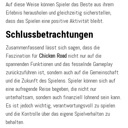
Auf diese Weise können Spieler das Beste aus ihrem
Erlebnis herausholen und gleichzeitig sicherstellen,
dass das Spielen eine positive Aktivität bleibt.
Schlussbetrachtungen
Zusammenfassend lässt sich sagen, dass die
Faszination für
Chicken Road
nicht nur auf die
spannenden Funktionen und das fesselnde Gameplay
zurückzuführen ist, sondern auch auf die Gemeinschaft
und die Zukunft des Spielens. Spieler können sich auf
eine aufregende Reise begeben, die nicht nur
unterhaltsam, sondern auch finanziell lohnend sein kann.
Es ist jedoch wichtig, verantwortungsvoll zu spielen
und die Kontrolle über das eigene Spielverhalten zu
behalten.