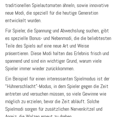
traditionellen Spielautomaten ähneln, sowie innovative
neue Modi, die speziell für die heutige Generation
entwickelt wurden.
Für Spieler, die Spannung und Abwechslung suchen, gibt
es spezielle Bonus- und Nebenmodi, die die beliebtesten
Teile des Spiels auf eine neue Art und Weise
präsentieren. Diese Modi halten das Erlebnis frisch und
spannend und sind ein wichtiger Grund, warum viele
Spieler immer wieder zurückkommen.
Ein Beispiel für einen interessanten Spielmodus ist der
“Hühnerschlacht”-Modus, in dem Spieler gegen die Zeit
antreten und versuchen müssen, so viele Gewinne wie
möglich zu erzielen, bevor die Zeit abläuft. Solche
Spielmodi sorgen für zusätzlichen Nervenkitzel und
Anreiz, die Walzen erneut zu drehen.