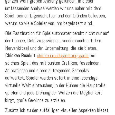
ganzen Welt großen Anklang gefunden. In dieser
umfassenden Analyse werden wir uns näher mit dem
Spiel, seinen Eigenschaften und den Gründen befassen,
warum so viele Spieler von ihm begeistert sind.
Die Faszination für Spielautomaten beruht nicht nur auf
der Chance, Geld zu gewinnen, sondern auch auf dem
Nervenkitzel und der Unterhaltung, die sie bieten.
Chicken Road
ist
chicken road gambling game
ein
solches Spiel, das mit bunten Grafiken, fesselnden
Animationen und einem aufregenden Gameplay
aufwartet. Spieler werden sofort in eine lebendige
virtuelle Welt eintauchen, in der Hühner die Hauptrolle
spielen und jede Drehung der Walzen die Möglichkeit
birgt, große Gewinne zu erzielen.
Zusätzlich zu den auffälligen visuellen Aspekten bietet