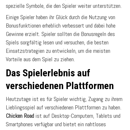
spezielle Symbole, die den Spieler weiter unterstützen.
Einige Spieler haben ihr Glück durch die Nutzung von
Bonusfunktionen erheblich verbessert und dabei hohe
Gewinne erzielt. Spieler sollten die Bonusregeln des
Spiels sorgfältig lesen und versuchen, die besten
Einsatzstrategien zu entwickeln, um die meisten
Vorteile aus dem Spiel zu ziehen.
Das Spielerlebnis auf
verschiedenen Plattformen
Heutzutage ist es für Spieler wichtig, Zugang zu ihrem
Lieblingsspiel auf verschiedenen Plattformen zu haben.
Chicken Road
ist auf Desktop-Computern, Tablets und
Smartphones verfügbar und bietet ein nahtloses