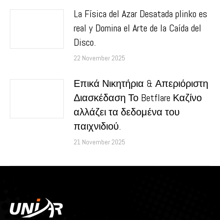
La Física del Azar Desatada plinko es
real y Domina el Arte de la Caída del
Disco.
22 November 2025
Επικά Νικητήρια & Απεριόριστη
Διασκέδαση Το Betflare Καζίνο
αλλάζει τα δεδομένα του
παιχνιδιού.
21 November 2025