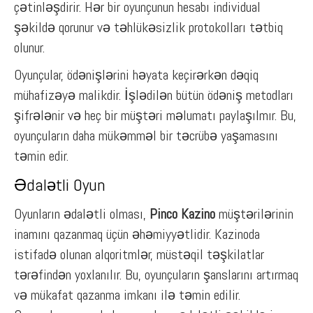
çətinləşdirir. Hər bir oyunçunun hesabı individual
şəkildə qorunur və təhlükəsizlik protokolları tətbiq
olunur.
Oyunçular, ödənişlərini həyata keçirərkən dəqiq
mühafizəyə malikdir. İşlədilən bütün ödəniş metodları
şifrələnir və heç bir müştəri məlumatı paylaşılmır. Bu,
oyunçuların daha mükəmməl bir təcrübə yaşamasını
təmin edir.
Ədalətli Oyun
Oyunların ədalətli olması,
Pinco Kazino
müştərilərinin
inamını qazanmaq üçün əhəmiyyətlidir. Kazinoda
istifadə olunan alqoritmlər, müstəqil təşkilatlar
tərəfindən yoxlanılır. Bu, oyunçuların şanslarını artırmaq
və mükafat qazanma imkanı ilə təmin edilir.