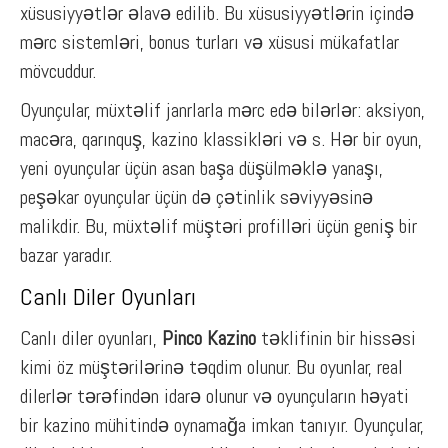
xüsusiyyətlər əlavə edilib. Bu xüsusiyyətlərin içində
mərc sistemləri, bonus turları və xüsusi mükafatlar
mövcuddur.
Oyunçular, müxtəlif janrlarla mərc edə bilərlər: aksiyon,
macəra, qarınquş, kazino klassikləri və s. Hər bir oyun,
yeni oyunçular üçün asan başa düşülməklə yanaşı,
peşəkar oyunçular üçün də çətinlik səviyyəsinə
malikdir. Bu, müxtəlif müştəri profilləri üçün geniş bir
bazar yaradır.
Canlı Diler Oyunları
Canlı diler oyunları,
Pinco Kazino
təklifinin bir hissəsi
kimi öz müştərilərinə təqdim olunur. Bu oyunlar, real
dilerlər tərəfindən idarə olunur və oyunçuların həyati
bir kazino mühitində oynamağa imkan tanıyır. Oyunçular,