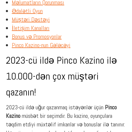
Məlumatların Qorunması
Ədalətli Oyun
Müştəri Dəstəyi
İletişim Kanalları
Bonus və Promosyonlar
Pinco Kazino-nun Gələcəyi
2023-cü ildə Pinco Kazino ilə
10.000-dən çox müştəri
qazanın!
2023-cü ildə uğur qazanmaq istəyənlər üçün
Pinco
Kazino
müsbət bir seçimdir. Bu kazino, oyunçulara
təqdim etdiyi müxtəlif imkanlar və bonuslar ilə tanınır.