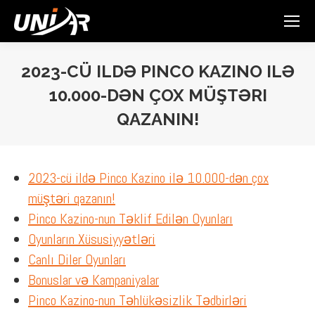
2023-CÜ ILDƏ PINCO KAZINO ILƏ
10.000-DƏN ÇOX MÜŞTƏRI
QAZANIN!
You are here:
2023-cü ildə Pinco Kazino ilə 10.000-dən çox
müştəri qazanın!
Pinco Kazino-nun Təklif Edilən Oyunları
Oyunların Xüsusiyyətləri
Canlı Diler Oyunları
Bonuslar və Kampaniyalar
Pinco Kazino-nun Təhlükəsizlik Tədbirləri