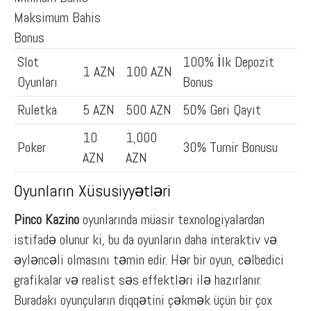
Maksimum Bahis
Bonus
Slot
100% İlk Depozit
1 AZN
100 AZN
Oyunları
Bonus
Ruletka
5 AZN
500 AZN
50% Geri Qayıt
10
1,000
Poker
30% Turnir Bonusu
AZN
AZN
Oyunların Xüsusiyyətləri
Pinco Kazino
oyunlarında müasir texnologiyalardan
istifadə olunur ki, bu da oyunların daha interaktiv və
əyləncəli olmasını təmin edir. Hər bir oyun, cəlbedici
grafikalar və realist səs effektləri ilə hazırlanır.
Buradakı oyunçuların diqqətini çəkmək üçün bir çox