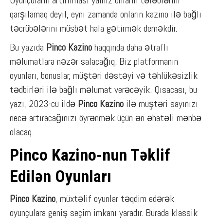
Oyunçuların artırılması yalnız onların tələblərini
qarşılamaq deyil, eyni zamanda onların kazino ilə bağlı
təcrübələrini müsbət hala gətirmək deməkdir.
Bu yazıda
Pinco Kazino
haqqında daha ətraflı
məlumatlara nəzər salacağıq. Biz platformanın
oyunları, bonuslar, müştəri dəstəyi və təhlükəsizlik
tədbirləri ilə bağlı məlumat verəcəyik. Qısacası, bu
yazı, 2023-cü ildə
Pinco Kazino
ilə müştəri sayınızı
necə artıracağınızı öyrənmək üçün ən əhatəli mənbə
olacaq.
Pinco Kazino-nun Təklif
Edilən Oyunları
Pinco Kazino
, müxtəlif oyunlar təqdim edərək
oyunçulara geniş seçim imkanı yaradır. Burada klassik