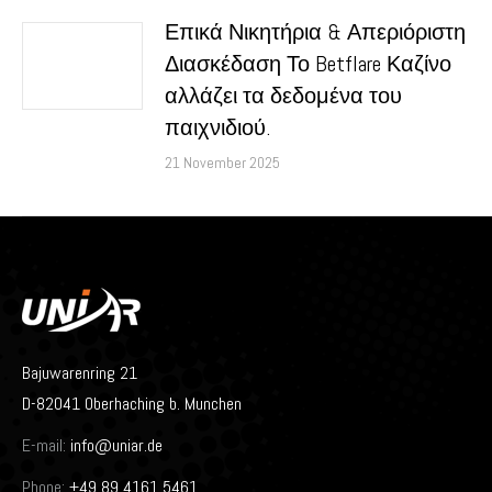
Επικά Νικητήρια & Απεριόριστη
Διασκέδαση Το Betflare Καζίνο
αλλάζει τα δεδομένα του
παιχνιδιού.
21 November 2025
Bajuwarenring 21
D-82041 Oberhaching b. Munchen
E-mail:
info@uniar.de
Phone:
+49 89 4161 5461