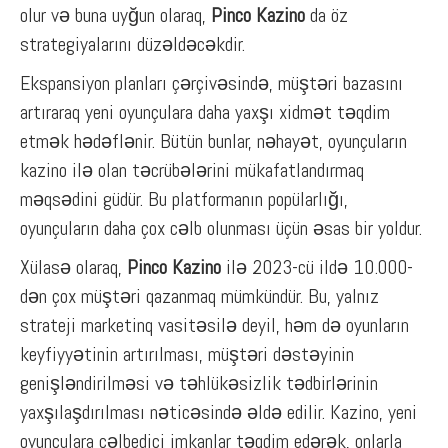
olur və buna uyğun olaraq,
Pinco Kazino
da öz
strategiyalarını düzəldəcəkdir.
Ekspansiyon planları çərçivəsində, müştəri bazasını
artıraraq yeni oyunçulara daha yaxşı xidmət təqdim
etmək hədəflənir. Bütün bunlar, nəhayət, oyunçuların
kazino ilə olan təcrübələrini mükafatlandırmaq
məqsədini güdür. Bu platformanın popülarlığı,
oyunçuların daha çox cəlb olunması üçün əsas bir yoldur.
Xülasə olaraq,
Pinco Kazino
ilə 2023-cü ildə 10.000-
dən çox müştəri qazanmaq mümkündür. Bu, yalnız
strateji marketinq vasitəsilə deyil, həm də oyunların
keyfiyyətinin artırılması, müştəri dəstəyinin
genişləndirilməsi və təhlükəsizlik tədbirlərinin
yaxşılaşdırılması nəticəsində əldə edilir. Kazino, yeni
oyunçulara cəlbedici imkanlar təqdim edərək, onlarla