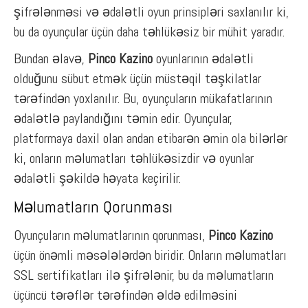
şifrələnməsi və ədalətli oyun prinsipləri saxlanılır ki,
bu da oyunçular üçün daha təhlükəsiz bir mühit yaradır.
Bundan əlavə,
Pinco Kazino
oyunlarının ədalətli
olduğunu sübut etmək üçün müstəqil təşkilatlar
tərəfindən yoxlanılır. Bu, oyunçuların mükafatlarının
ədalətlə paylandığını təmin edir. Oyunçular,
platformaya daxil olan andan etibarən əmin ola bilərlər
ki, onların məlumatları təhlükəsizdir və oyunlar
ədalətli şəkildə həyata keçirilir.
Məlumatların Qorunması
Oyunçuların məlumatlarının qorunması,
Pinco Kazino
üçün önəmli məsələlərdən biridir. Onların məlumatları
SSL sertifikatları ilə şifrələnir, bu da məlumatların
üçüncü tərəflər tərəfindən əldə edilməsini