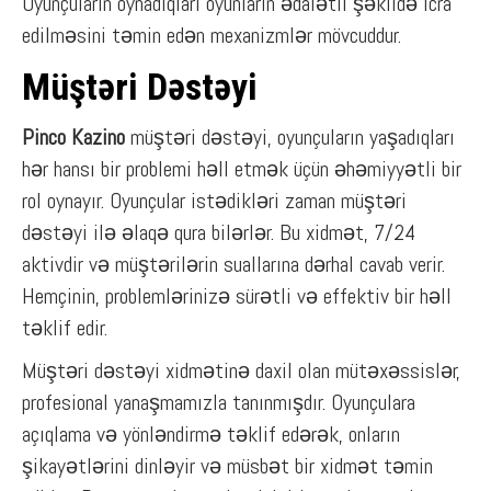
Oyunçuların oynadıqları oyunların ədalətli şəkildə icra
edilməsini təmin edən mexanizmlər mövcuddur.
Müştəri Dəstəyi
Pinco Kazino
müştəri dəstəyi, oyunçuların yaşadıqları
hər hansı bir problemi həll etmək üçün əhəmiyyətli bir
rol oynayır. Oyunçular istədikləri zaman müştəri
dəstəyi ilə əlaqə qura bilərlər. Bu xidmət, 7/24
aktivdir və müştərilərin suallarına dərhal cavab verir.
Hemçinin, problemlərinizə sürətli və effektiv bir həll
təklif edir.
Müştəri dəstəyi xidmətinə daxil olan mütəxəssislər,
profesional yanaşmamızla tanınmışdır. Oyunçulara
açıqlama və yönləndirmə təklif edərək, onların
şikayətlərini dinləyir və müsbət bir xidmət təmin