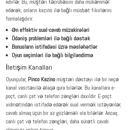
edirlər. Bu, müştəri təcrübəsini daha mükəmməl
edərək, onların kazino ilə bağlı müsbət fikirlərini
formalaşdırır.
Ən effektiv sual-cavab müzakirələri
Ödəniş problemləri ilə bağlı dəstək
Bonusların istifadəsi üzrə məsləhətlər
Oyun seçimləri ilə bağlı bilgiləndirmə
İletişim Kanalları
Oyunçular,
Pinco Kazino
müştəri dəstəyi ilə bir neçə
kanal vasitəsilə əlaqə qura bilərlər. Bu kanallara e-
poçt, canlı çat və telefon zəngləri daxildir. E-poçt
xidmətindən istifadə edərək sual vermək istəyənlər,
cavab almaq üçün bir az gözləməli ola bilərlər. Ancaq
canlı çat və telefon zəngləri, daha sürətli cavab
almanıza imkan tanıyır.