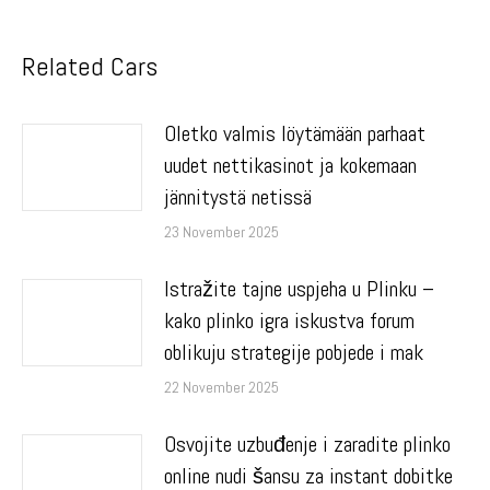
Related Cars
Oletko valmis löytämään parhaat
uudet nettikasinot ja kokemaan
jännitystä netissä
23 November 2025
Istražite tajne uspjeha u Plinku –
kako plinko igra iskustva forum
oblikuju strategije pobjede i mak
22 November 2025
Osvojite uzbuđenje i zaradite plinko
online nudi šansu za instant dobitke