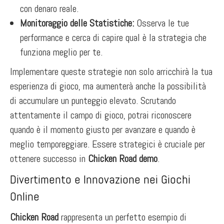
con denaro reale.
Monitoraggio delle Statistiche:
Osserva le tue
performance e cerca di capire qual è la strategia che
funziona meglio per te.
Implementare queste strategie non solo arricchirà la tua
esperienza di gioco, ma aumenterà anche la possibilità
di accumulare un punteggio elevato. Scrutando
attentamente il campo di gioco, potrai riconoscere
quando è il momento giusto per avanzare e quando è
meglio temporeggiare. Essere strategici è cruciale per
ottenere successo in
Chicken Road demo
.
Divertimento e Innovazione nei Giochi
Online
Chicken Road
rappresenta un perfetto esempio di