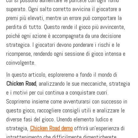
cui si possono aumentare le puntate con ogni forno
superato. Ogni salto corretto avvicina il giocatore a
premi più elevati, mentre un errore può comportare la
perdita di tutto. Questo rende il gioco più avvincente,
poiché ogni azione è accompagnata da una decisione
strategica. I giocatori devono ponderare i rischi e le
ricompense, rendendo ogni sessione di gioco intensa e
coinvolgente.
In questo articolo, esploreremo a fondo il mondo di
Chicken Road
, analizzando le sue meccaniche, strategia
e i motivi per cui continua a conquistare cuori.
Scopriremo insieme come avventurarsi con successo in
questo gioco, raccogliere consigli utili e analizzare le
diverse fasi del gioco. Unendo elemento ludico e
strategia,
Chicken Road demo
offrirà un’esperienza di
intrattenimento che difficilmente dimenticherete.