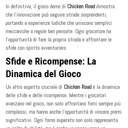
In definitiva, il gioco demo di
Chicken Road
dimostra
che l’innovazione può seguire strade sorprendenti,
portando a esperienze ludiche che uniscono semplici
meccaniche a regole ben pensate. Ogni giocatore ha
l’opportunità di fare la propria strada e affrontare le
sfide con spirito avventuriero.
Sfide e Ricompense: La
Dinamica del Gioco
Un altro aspetto cruciale di
Chicken Road
è la dinamica
delle sfide e delle ricompense. Mentre i giocatori
avanzano nel gioco, non solo affrontano forni sempre più
complessi, ma hanno anche l’opportunità di vincere premi
significativi. Ogni forno superato non solo rappresenta