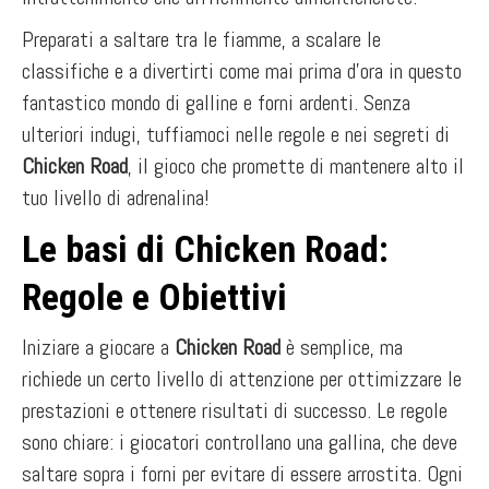
Preparati a saltare tra le fiamme, a scalare le
classifiche e a divertirti come mai prima d’ora in questo
fantastico mondo di galline e forni ardenti. Senza
ulteriori indugi, tuffiamoci nelle regole e nei segreti di
Chicken Road
, il gioco che promette di mantenere alto il
tuo livello di adrenalina!
Le basi di Chicken Road:
Regole e Obiettivi
Iniziare a giocare a
Chicken Road
è semplice, ma
richiede un certo livello di attenzione per ottimizzare le
prestazioni e ottenere risultati di successo. Le regole
sono chiare: i giocatori controllano una gallina, che deve
saltare sopra i forni per evitare di essere arrostita. Ogni