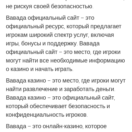
не рискуя своей безопасностью.
Вавада официальный сайт – это
официальный ресурс, который предлагает
игрокам широкий спектр услуг, включая
игры, бонусы и поддержку. Вавада
официальный сайт – это место, где игроки
могут найти все необходимые информацию
о казино и начать играть.
Вавада казино – это место, где игроки могут
найти развлечение и заработать деньги.
Вавада казино – это официальный сайт,
который обеспечивает безопасность и
конфиденциальность игроков.
Вавада – это онлайн-казино, которое