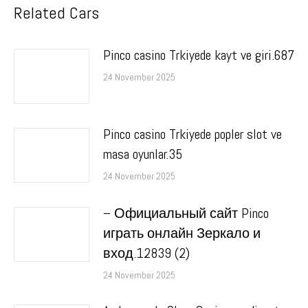
Related Cars
Pinco casino Trkiyede kayt ve giri.687
24 November 2025
Pinco casino Trkiyede popler slot ve
masa oyunlar.35
24 November 2025
– Официальный сайт Pinco
играть онлайн Зеркало и
вход.12839 (2)
24 November 2025