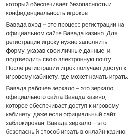
который обеспечивает безопасность и
конфиденциальность игроков.
Вавада вход – это процесс регистрации на
официальном сайте Вавада казино. Для
регистрации игроку нужно заполнить
форму, указав свои личные данные, и
подтвердить свою электронную почту.
После регистрации игрок получает доступ к
игровому кабинету, где может начать играть.
Вавада рабочее зеркало – это зеркало
официального сайта Вавада казино,
которое обеспечивает доступ к игровому
кабинету, даже если официальный сайт
заблокирован. Вавада зеркало – это
безопасный способ играть в онлайн-казино,