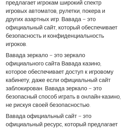
предлагает игрокам широкий спектр
игровых автоматов, рулетки, покера и
других азартных игр. Вавада – это
официальный сайт, который обеспечивает
безопасность и конфиденциальность
игроков.
Вавада зеркало – это зеркало
официального сайта Вавада казино,
которое обеспечивает доступ к игровому
кабинету, даже если официальный сайт
заблокирован. Вавада зеркало – это
безопасный способ играть в онлайн-казино,
не рискуя своей безопасностью.
Вавада официальный сайт – это
официальный ресурс, который предлагает