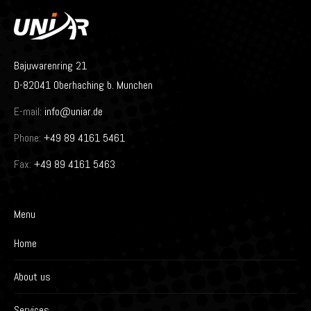
Bajuwarenring 21
D-82041 Oberhaching b. Munchen
E-mail:
info@uniar.de
Phone:
+49 89 4161 5461
Fax:
+49 89 4161 5463
Menu
Home
About us
Services