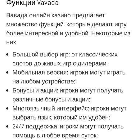
Функции Vavada
Вавада онлайн казино предлагает
множество функций, которые делают игру
более интересной и удобной. Некоторые из
них:
Большой выбор игр: от классических
слотов до живых игр с дилерами;
Мобильная версия: игроки могут играть
на любом устройстве;
Бонусы и акции: игроки могут получать
различные бонусы и акции;
Многоязычный интерфейс: игроки могут
выбрать язык, который им удобен;
24/7 поддержка: игроки могут получать
помощь в любое время суток;