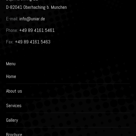
D-82041 Oberhaching b. Munchen
E-mail:
info@uniar.de
Phone:
+49 89 4161 5461
Fax:
+49 89 4161 5463
Menu
Home
About us
Services
Gallery
Brochure