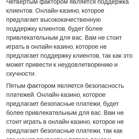
Четвертым фактором является поддержка
клиентов. Онлайн-казино, которое
предлагает высококачественную
поддержку клиентов, будет более
привлекательным для вас. Вам не стоит
играть в онлайн-казино, которое не
предлагает поддержку клиентов, так как это
может привести к неудовлетворению и
скучности.
Пятым фактором является безопасность
платежей. Онлайн-казино, которое
предлагает безопасные платежи, будет
более привлекательным для вас. Вам не
стоит играть в онлайн-казино, которое не
предлагает безопасные платежи, так как