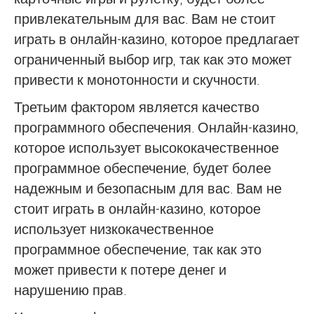
привлекательным для вас. Вам не стоит
играть в онлайн-казино, которое предлагает
ограниченный выбор игр, так как это может
привести к монотонности и скучности.
Третьим фактором является качество
программного обеспечения. Онлайн-казино,
которое использует высококачественное
программное обеспечение, будет более
надежным и безопасным для вас. Вам не
стоит играть в онлайн-казино, которое
использует низкокачественное
программное обеспечение, так как это
может привести к потере денег и
нарушению прав.