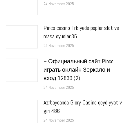
24 November 2025
Pinco casino Trkiyede popler slot ve
masa oyunlar.35
24 November 2025
– Официальный сайт Pinco
играть онлайн Зеркало и
вход.12839 (2)
24 November 2025
Azrbaycanda Glory Casino qeydiyyat v
giri.486
24 November 2025