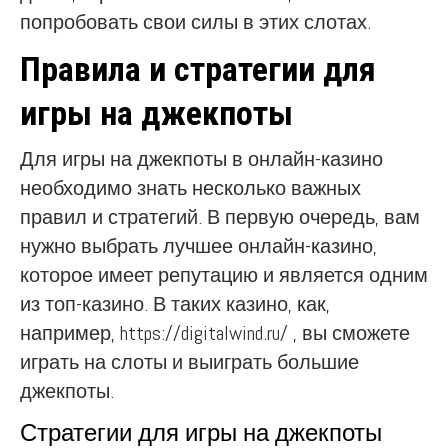
попробовать свои силы в этих слотах.
Правила и стратегии для
игры на джекпоты
Для игры на джекпоты в онлайн-казино
необходимо знать несколько важных
правил и стратегий. В первую очередь, вам
нужно выбрать лучшее онлайн-казино,
которое имеет репутацию и является одним
из топ-казино. В таких казино, как,
например, https://digitalwind.ru/ , вы сможете
играть на слоты и выиграть большие
джекпоты.
Стратегии для игры на джекпоты