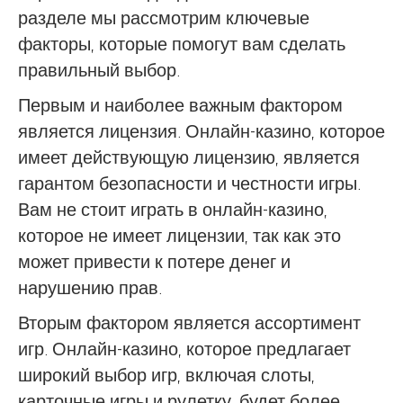
разделе мы рассмотрим ключевые
факторы, которые помогут вам сделать
правильный выбор.
Первым и наиболее важным фактором
является лицензия. Онлайн-казино, которое
имеет действующую лицензию, является
гарантом безопасности и честности игры.
Вам не стоит играть в онлайн-казино,
которое не имеет лицензии, так как это
может привести к потере денег и
нарушению прав.
Вторым фактором является ассортимент
игр. Онлайн-казино, которое предлагает
широкий выбор игр, включая слоты,
карточные игры и рулетку, будет более