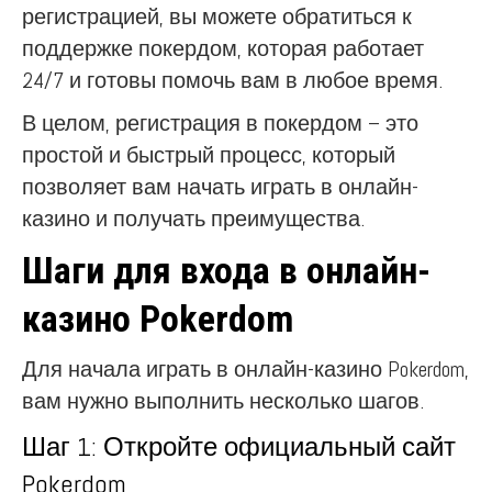
регистрацией, вы можете обратиться к
поддержке покердом, которая работает
24/7 и готовы помочь вам в любое время.
В целом, регистрация в покердом – это
простой и быстрый процесс, который
позволяет вам начать играть в онлайн-
казино и получать преимущества.
Шаги для входа в онлайн-
казино Pokerdom
Для начала играть в онлайн-казино Pokerdom,
вам нужно выполнить несколько шагов.
Шаг 1: Откройте официальный сайт
Pokerdom