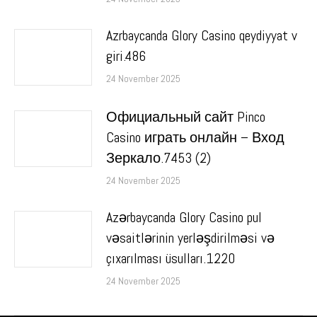
Azrbaycanda Glory Casino qeydiyyat v
giri.486
24 November 2025
Официальный сайт Pinco
Casino играть онлайн – Вход
Зеркало.7453 (2)
24 November 2025
Azərbaycanda Glory Casino pul
vəsaitlərinin yerləşdirilməsi və
çıxarılması üsulları.1220
24 November 2025