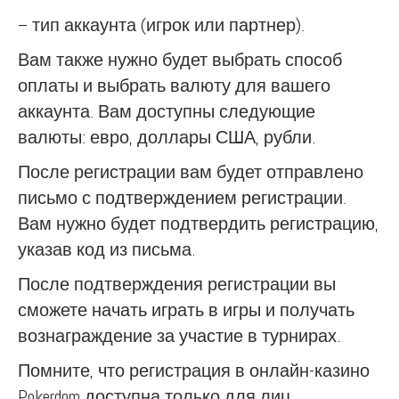
– тип аккаунта (игрок или партнер).
Вам также нужно будет выбрать способ
оплаты и выбрать валюту для вашего
аккаунта. Вам доступны следующие
валюты: евро, доллары США, рубли.
После регистрации вам будет отправлено
письмо с подтверждением регистрации.
Вам нужно будет подтвердить регистрацию,
указав код из письма.
После подтверждения регистрации вы
сможете начать играть в игры и получать
вознаграждение за участие в турнирах.
Помните, что регистрация в онлайн-казино
Pokerdom доступна только для лиц,