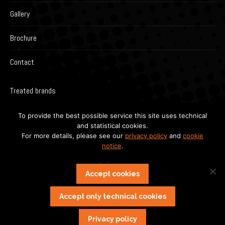
Gallery
Brochure
Contact
Treated brands
To provide the best possible service this site uses technical
and statistical cookies.
For more details, please see our
privacy policy
and
cookie
notice
.
Accept cookies
Accept only technical cookies
Copyright 2019 Uniar | All Rights Reserved
Privacy policy