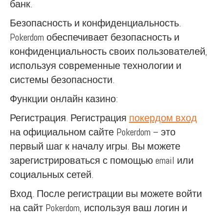
банк.
Безопасность и конфиденциальность.
Pokerdom обеспечивает безопасность и
конфиденциальность своих пользователей,
используя современные технологии и
системы безопасности.
Функции онлайн казино:
Регистрация. Регистрация
покердом вход
на официальном сайте Pokerdom – это
первый шаг к началу игры. Вы можете
зарегистрироваться с помощью email или
социальных сетей.
Вход. После регистрации вы можете войти
на сайт Pokerdom, используя ваш логин и