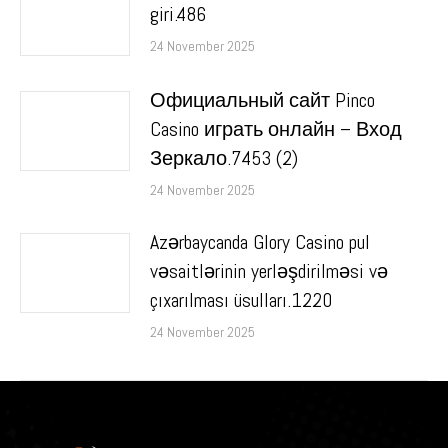
giri.486
24 November 2025
Официальный сайт Pinco
Casino играть онлайн – Вход
Зеркало.7453 (2)
24 November 2025
Azərbaycanda Glory Casino pul
vəsaitlərinin yerləşdirilməsi və
çıxarılması üsulları.1220
24 November 2025