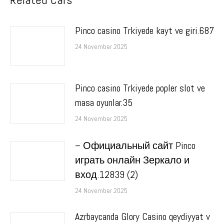
Pinco casino Trkiyede kayt ve giri.687
24 November 2025
Pinco casino Trkiyede popler slot ve
masa oyunlar.35
24 November 2025
– Официальный сайт Pinco
играть онлайн Зеркало и
вход.12839 (2)
24 November 2025
Azrbaycanda Glory Casino qeydiyyat v