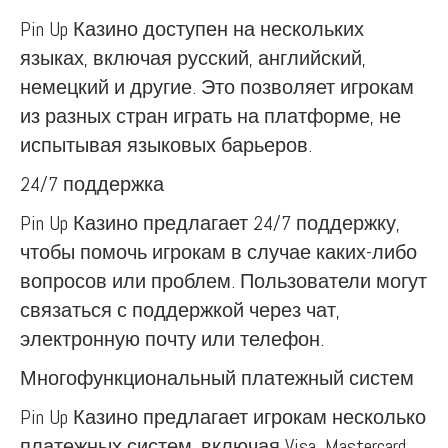
Pin Up Казино доступен на нескольких
языках, включая русский, английский,
немецкий и другие. Это позволяет игрокам
из разных стран играть на платформе, не
испытывая языковых барьеров.
24/7 поддержка
Pin Up Казино предлагает 24/7 поддержку,
чтобы помочь игрокам в случае каких-либо
вопросов или проблем. Пользователи могут
связаться с поддержкой через чат,
электронную почту или телефон.
Многофункциональный платежный систем
Pin Up Казино предлагает игрокам несколько
платежных систем, включая Visa, Mastercard,