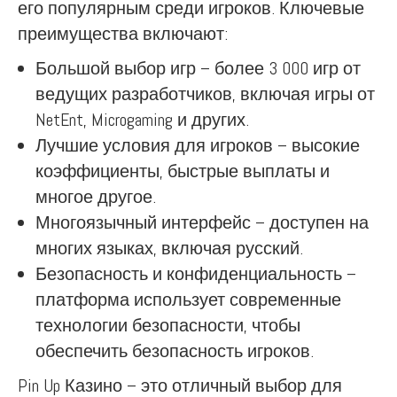
его популярным среди игроков. Ключевые
преимущества включают:
Большой выбор игр – более 3 000 игр от
ведущих разработчиков, включая игры от
NetEnt, Microgaming и других.
Лучшие условия для игроков – высокие
коэффициенты, быстрые выплаты и
многое другое.
Многоязычный интерфейс – доступен на
многих языках, включая русский.
Безопасность и конфиденциальность –
платформа использует современные
технологии безопасности, чтобы
обеспечить безопасность игроков.
Pin Up Казино – это отличный выбор для