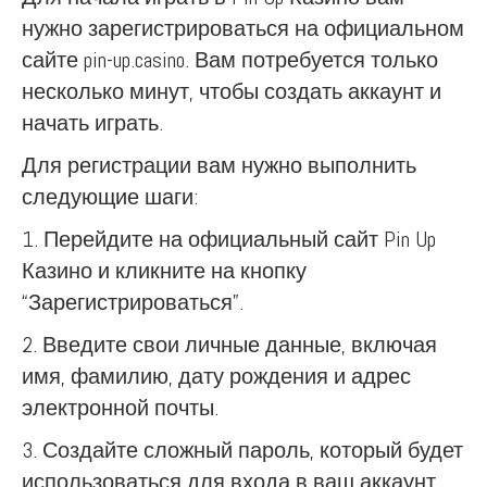
нужно зарегистрироваться на официальном
сайте pin-up.casino. Вам потребуется только
несколько минут, чтобы создать аккаунт и
начать играть.
Для регистрации вам нужно выполнить
следующие шаги:
1. Перейдите на официальный сайт Pin Up
Казино и кликните на кнопку
“Зарегистрироваться”.
2. Введите свои личные данные, включая
имя, фамилию, дату рождения и адрес
электронной почты.
3. Создайте сложный пароль, который будет
использоваться для входа в ваш аккаунт.