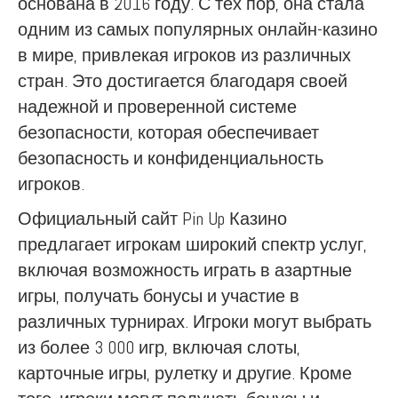
основана в 2016 году. С тех пор, она стала
одним из самых популярных онлайн-казино
в мире, привлекая игроков из различных
стран. Это достигается благодаря своей
надежной и проверенной системе
безопасности, которая обеспечивает
безопасность и конфиденциальность
игроков.
Официальный сайт Pin Up Казино
предлагает игрокам широкий спектр услуг,
включая возможность играть в азартные
игры, получать бонусы и участие в
различных турнирах. Игроки могут выбрать
из более 3 000 игр, включая слоты,
карточные игры, рулетку и другие. Кроме