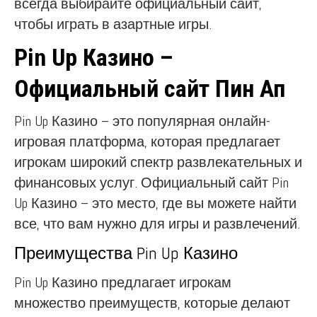
всегда выбирайте официальный сайт,
чтобы играть в азартные игры.
Pin Up Казино –
Официальный сайт Пин Ап
Pin Up Казино – это популярная онлайн-
игровая платформа, которая предлагает
игрокам широкий спектр развлекательных и
финансовых услуг. Официальный сайт Pin
Up Казино – это место, где вы можете найти
все, что вам нужно для игры и развлечений.
Преимущества Pin Up Казино
Pin Up Казино предлагает игрокам
множество преимуществ, которые делают