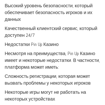
Высокий уровень безопасности, который
обеспечивает безопасность игроков и их
данных
Качественный клиентский сервис, который
доступен 24/7
Недостатки Pin Up Казино
Несмотря на преимущества, Pin Up Казино
имеет и некоторые недостатки. В частности,
платформа может иметь:
Сложность регистрации, которая может
вызвать проблемы у некоторых игроков
Некоторые игры могут не работать на
некоторых устройствах