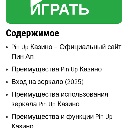
▶️
ИГРАТЬ
Содержимое
Pin Up Казино – Официальный сайт
Пин Ап
Преимущества Pin Up Казино
Вход на зеркало (2025)
Преимущества использования
зеркала Pin Up Казино
Преимущества и функции Pin Up
Казино