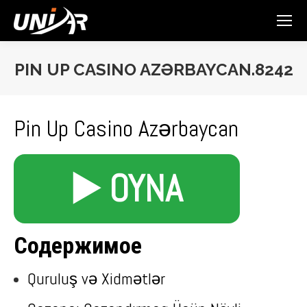
PIN UP CASINO AZƏRBAYCAN.8242
You are here:
Pin Up Casino Azərbaycan
▶️ OYNA
Содержимое
Quruluş və Xidmətlər