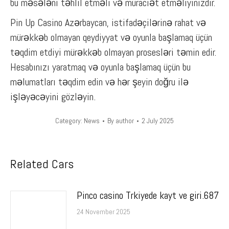
bu məsələni təhlil etməli və müraciət etməliyinizdir.
Pin Up Casino Azərbaycan, istifadəçilərinə rahat və
mürəkkəb olmayan qeydiyyat və oyunla başlamaq üçün
təqdim etdiyi mürəkkəb olmayan prosesləri təmin edir.
Hesabınızı yaratmaq və oyunla başlamaq üçün bu
məlumatları təqdim edin və hər şeyin doğru ilə
işləyəcəyini gözləyin.
Category:
News
By
author
2 July 2025
Related Cars
Pinco casino Trkiyede kayt ve giri.687
24 November 2025