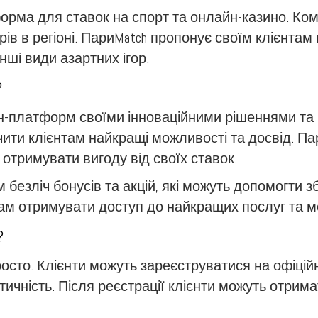
рма для ставок на спорт та онлайн-казино. Комп
рів в регіоні. ПариMatch пропонує своїм клієнта
нші види азартних ігор.
?
йн-платформ своїми інноваційними рішеннями та 
ити клієнтам найкращі можливості та досвід. Па
тримувати вигоду від своїх ставок.
 безліч бонусів та акцій, які можуть допомогти з
нтам отримувати доступ до найкращих послуг та 
?
осто. Клієнти можуть зареєструватися на офіційн
тичність. Після реєстрації клієнти можуть отрим