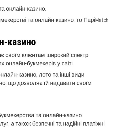
та онлайн-казино.
екерстві та онлайн-казино, то ПаріMatch
йн-казино
дає своїм клієнтам широкий спектр
х онлайн-букмекерів у світі.
нлайн-казино, лото та інші види
ино, що дозволяє їй надавати своїм
-букмекерства та онлайн-казино.
, а також безпечні та надійні платіжні