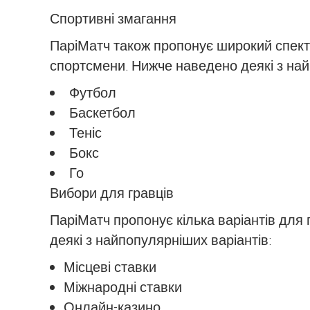
Спортивні змагання
ПаріМатч також пропонує широкий спектр
спортсмени. Нижче наведено деякі з най
Футбол
Баскетбол
Теніс
Бокс
Го
Вибори для гравців
ПаріМатч пропонує кілька варіантів для г
деякі з найпопулярніших варіантів:
Місцеві ставки
Міжнародні ставки
Онлайн-казино