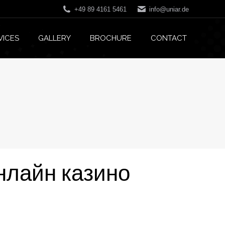
+49 89 4161 5461
info@uniar.de
VICES
GALLERY
BROCHURE
CONTACT
онлайн казино