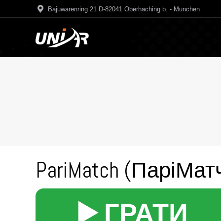
Bajuwarenring 21 D-82041 Oberhaching b. - Munchen
PariMatch (ПаріМат
▶️ ГРАТИ