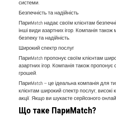
системи.
Безпечність та надійність
ПариMatch надає своїм клієнтам безпечні
інші види азартних ігор. Компанія також 
безпеку та надійність.
Широкий спектр послуг
ПариMatch пропонує своїм клієнтам широк
азартних ігор. Компанія також пропонує с
грошей.
ПариMatch – це ідеальна компанія для т
клієнтам широкий спектр послуг, високі к
акції. Якщо ви шукаєте серйозного онла
Що таке ПариMatch?