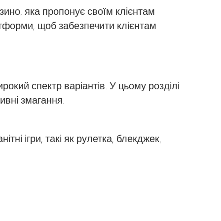
зино, яка пропонує своїм клієнтам
атформи, щоб забезпечити клієнтам
рокий спектр варіантів. У цьому розділі
ивні змагання.
тні ігри, такі як рулетка, блекджек,