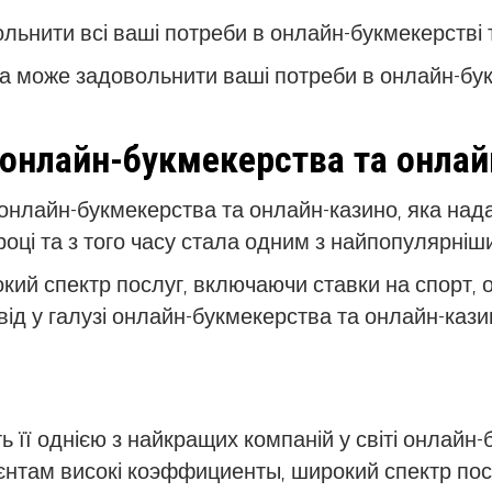
ольнити всі ваші потреби в онлайн-букмекерстві 
а може задовольнити ваші потреби в онлайн-букм
і онлайн-букмекерства та онла
і онлайн-букмекерства та онлайн-казино, яка на
оці та з того часу стала одним з найпопулярніши
ий спектр послуг, включаючи ставки на спорт, о
від у галузі онлайн-букмекерства та онлайн-каз
ть її однією з найкращих компаній у світі онлайн
нтам високі коэффициенты, широкий спектр послуг