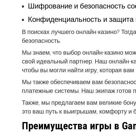
Шифрование и безопасность со
Конфиденциальность и защита
В поисках лучшего онлайн-казино? Тогд
безопасность.
Мы знаем, что выбор онлайн-казино мож
свой идеальный партнер. Наш онлайн-каз
чтобы вы могли найти игру, которая вам
Мы также обеспечиваем вам безопаснос
платежные системы. Наш экипаж готов п
Также, мы предлагаем вам великие бону
это ваш путь к выигрышам, комфорту и б
Преимущества игры в Gam