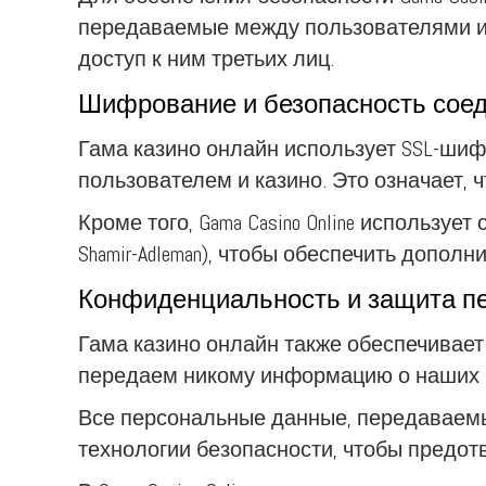
передаваемые между пользователями и
доступ к ним третьих лиц.
Шифрование и безопасность сое
Гама казино онлайн использует SSL-шифро
пользователем и казино. Это означает, 
Кроме того, Gama Casino Online использует 
Shamir-Adleman), чтобы обеспечить допол
Конфиденциальность и защита п
Гама казино онлайн также обеспечивае
передаем никому информацию о наших п
Все персональные данные, передаваемые
технологии безопасности, чтобы предот