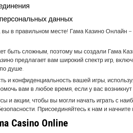
единения
 персональных данных
а вы в правильном месте! Гама Казино Онлайн –
ет быть сложным, поэтому мы создали Гама Каз
ино предлагает вам широкий спектр игр, включа
 по душе.
ть и конфиденциальность вашей игры, использ
омочь вам в любое время, если у вас возникну
сы и акции, чтобы вы могли начать играть с на
езопасности. Присоединяйтесь к нам и начните 
a Casino Online