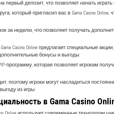
на первый депозит, что позволяет начать играт
га, который пригласил вас в Gama Casino Online
вок за неделю, что позволяет получать дополни
ama Casino Online предлагает специальные акции,
 дополнительные бонусы и выгоды.
ет VIP-программу, которая позволяет игрокам по
сходит, поэтому игроки могут насладиться постоя
ыгоду из игры.
циальность в Gama Casino Onli
no Online использует современные технологии ш