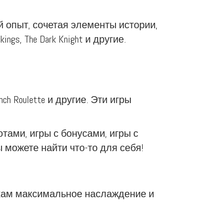
 опыт, сочетая элементы истории,
gs, The Dark Knight и другие.
nch Roulette и другие. Эти игры
отами, игры с бонусами, игры с
ы можете найти что-то для себя!
грокам максимальное наслаждение и