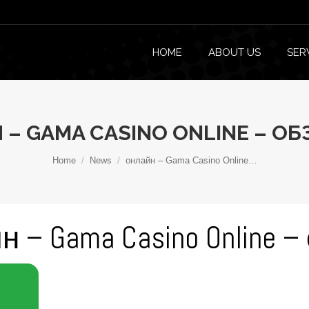
HOME
ABOUT US
SER
– GAMA CASINO ONLINE – ОБ
You are here:
Home
News
онлайн – Gama Casino Online…
 – Gama Casino Online –