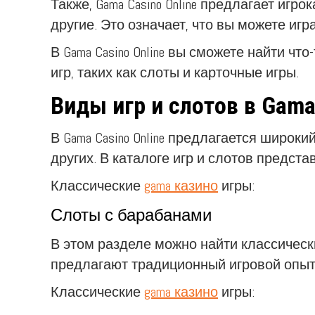
Также, Gama Casino Online предлагает и
другие. Это означает, что вы можете игра
В Gama Casino Online вы сможете найти чт
игр, таких как слоты и карточные игры.
Виды игр и слотов в Gama
В Gama Casino Online предлагается широкий
других. В каталоге игр и слотов предст
Классические
gama казино
игры:
Слоты с барабанами
В этом разделе можно найти классические с
предлагают традиционный игровой опыт,
Классические
gama казино
игры: