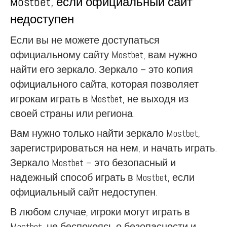
Mostbet, если официальный сайт
недоступен
Если вы не можете доступаться
официальному сайту Mostbet, вам нужно
найти его зеркало. Зеркало – это копия
официального сайта, которая позволяет
игрокам играть в Mostbet, не выходя из
своей страны или региона.
Вам нужно только найти зеркало Mostbet,
зарегистрироваться на нем, и начать играть.
Зеркало Mostbet – это безопасный и
надежный способ играть в Mostbet, если
официальный сайт недоступен.
В любом случае, игроки могут играть в
Mostbet, не беспокоясь о безопасности и