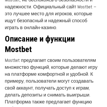
надежности. Официальный сайт Mostbet –
это лучшее место для игроков, которые
ищут безопасный и надежный способ
играть в онлайн-казино.
Описание и функции
Mostbet
Mostbet предлагает своим пользователям
множество функций, которые делают игру
на платформе комфортной и удобной. К
примеру, пользователи могут создавать
свой аккаунт, получать доступ к играм,
делать депозиты и снимать выигрыши.
Платформа также предлагает функцию