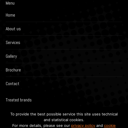
Menu
Home
About us
Services
Gallery
Brochure
Contact
Treated brands
To provide the best possible service this site uses technical
and statistical cookies.
For more details, please see our
privacy policy
and
cookie