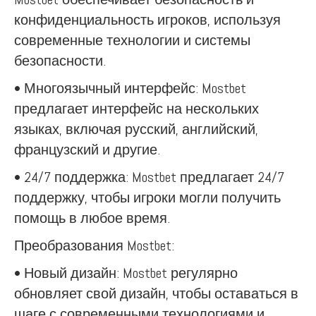
конфиденциальность игроков, используя
современные технологии и системы
безопасности.
• Многоязычный интерфейс: Mostbet
предлагает интерфейс на нескольких
языках, включая русский, английский,
французский и другие.
• 24/7 поддержка: Mostbet предлагает 24/7
поддержку, чтобы игроки могли получить
помощь в любое время.
Преобразования Mostbet:
• Новый дизайн: Mostbet регулярно
обновляет свой дизайн, чтобы оставаться в
шаге с современными технологиями и