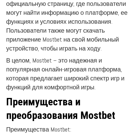
официальную страницу, где пользователи
могут найти информацию о платформе, ее
функциях и условиях использования.
Пользователи также могут скачать
приложение Mostbet на свой мобильный
устройство, чтобы играть на ходу.
В целом, Mostbet – это надежная и
популярная онлайн-игровая платформа,
которая предлагает широкий спектр игр и
функций для комфортной игры.
Преимущества и
преобразования Mostbet
Преимущества Mostbet: