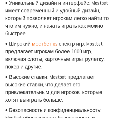
• Уникальный дизайн и интерфейс: Mostbet
имеет современный и удобный дизайн,
который позволяет игрокам легко найти то,
что им нужно, и начать играть как можно
быстрее.
• Широкий
мостбет кз
спектр игр: Mostbet
предлагает игрокам более 1000 игр,
включая слоты, карточные игры, рулетку,
покер и другие.
• Высокие ставки: Mostbet предлагает
высокие ставки, что делает его
привлекательным для игроков, которые
хотят выиграть больше.
• Безопасность и конфиденциальность:
Mostbet обеспечивает безопасность и