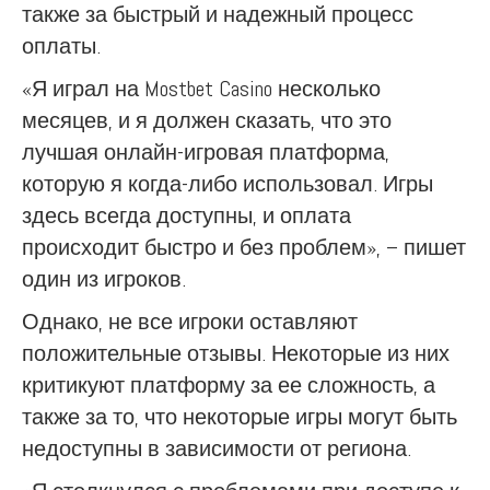
также за быстрый и надежный процесс
оплаты.
«Я играл на Mostbet Casino несколько
месяцев, и я должен сказать, что это
лучшая онлайн-игровая платформа,
которую я когда-либо использовал. Игры
здесь всегда доступны, и оплата
происходит быстро и без проблем», – пишет
один из игроков.
Однако, не все игроки оставляют
положительные отзывы. Некоторые из них
критикуют платформу за ее сложность, а
также за то, что некоторые игры могут быть
недоступны в зависимости от региона.