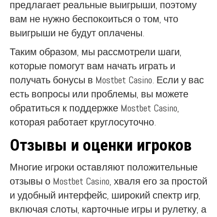
предлагает реальные выигрыши, поэтому
вам не нужно беспокоиться о том, что
выигрыши не будут оплачены.
Таким образом, мы рассмотрели шаги,
которые помогут вам начать играть и
получать бонусы в Mostbet Casino. Если у вас
есть вопросы или проблемы, вы можете
обратиться к поддержке Mostbet Casino,
которая работает круглосуточно.
Отзывы и оценки игроков
Многие игроки оставляют положительные
отзывы о Mostbet Casino, хваля его за простой
и удобный интерфейс, широкий спектр игр,
включая слоты, карточные игры и рулетку, а