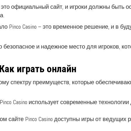
 – это официальный сайт, и игроки должны быть 
а.
ло Pinco Casino – это временное решение, и в б
то безопасное и надежное место для игроков, кот
Как играть онлайн
рокому спектру преимуществ, которые обеспечива
inco Casino использует современные технологии
м сайте Pinco Casino доступны игры от ведущих 