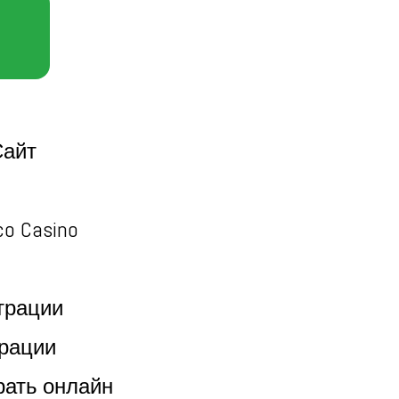
Сайт
o Casino
трации
рации
рать онлайн