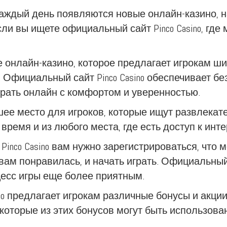
каждый день появляются новые онлайн-казино, 
и вы ищете официальный сайт Pinco Casino, где 
е онлайн-казино, которое предлагает игрокам ш
е. Официальный сайт Pinco Casino обеспечивает 
грать онлайн с комфортом и уверенностью.
чшее место для игроков, которые ищут развлека
время и из любого места, где есть доступ к инте
inco Casino вам нужно зарегистрироваться, что 
вам понравилась, и начать играть. Официальный с
цесс игры еще более приятным.
no предлагает игрокам различные бонусы и акции
оторые из этих бонусов могут быть использован