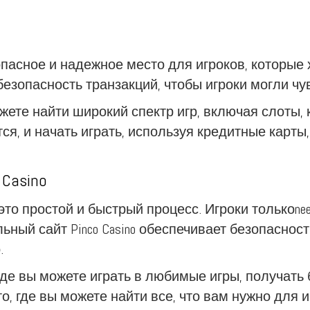
опасное и надежное место для игроков, которые 
безопасность транзакций, чтобы игроки могли чу
жете найти широкий спектр игр, включая слоты, 
тся, и начать играть, используя кредитные карты
Casino
 это простой и быстрый процесс. Игроки толькоne
ьный сайт Pinco Casino обеспечивает безопасност
.
, где вы можете играть в любимые игры, получат
то, где вы можете найти все, что вам нужно для 