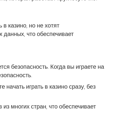
 в казино, но не хотят
х данных, что обеспечивает
ется безопасность. Когда вы играете на
зопасность.
 начать играть в казино сразу, без
 из многих стран, что обеспечивает