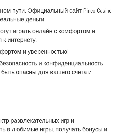
ном пути. Официальный сайт Pinco Casino
реальные деньги.
могут играть онлайн с комфортом и
 к интернету.
омфортом и уверенностью!
т безопасность и конфиденциальность
 быть опасны для вашего счета и
ктр развлекательных игр и
ать в любимые игры, получать бонусы и