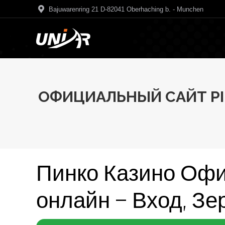
Bajuwarenring 21 D-82041 Oberhaching b. - Munchen
ОФИЦИАЛЬНЫЙ САЙТ PIN
Пинко Казино Офиц
онлайн – Вход, Зе