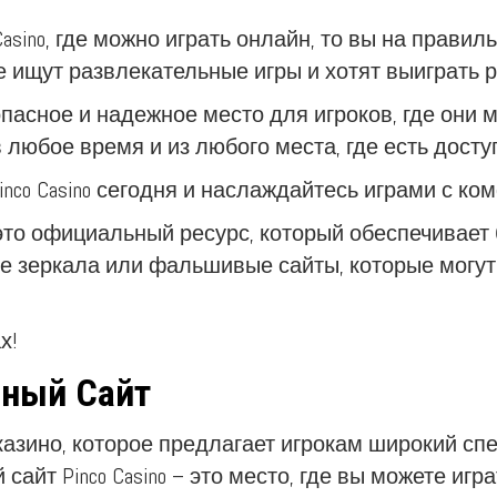
sino, где можно играть онлайн, то вы на правиль
е ищут развлекательные игры и хотят выиграть 
зопасное и надежное место для игроков, где они 
 любое время и из любого места, где есть доступ
nco Casino сегодня и наслаждайтесь играми с к
– это официальный ресурс, который обеспечивае
те зеркала или фальшивые сайты, которые могут
х!
ьный Сайт
казино, которое предлагает игрокам широкий спе
айт Pinco Casino – это место, где вы можете игр