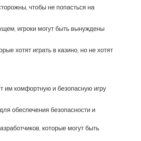
осторожны, чтобы не попасться на
удущем, игроки могут быть вынуждены
орые хотят играть в казино, но не хотят
ют им комфортную и безопасную игру
 для обеспечения безопасности и
разработчиков, которые могут быть