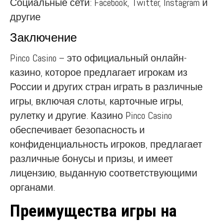
Социальные сети: Facebook, Twitter, Instagram и
другие
Заключение
Pinco Casino – это официальный онлайн-
казино, которое предлагает игрокам из
России и других стран играть в различные
игры, включая слоты, карточные игры,
рулетку и другие. Казино Pinco Casino
обеспечивает безопасность и
конфиденциальность игроков, предлагает
различные бонусы и призы, и имеет
лицензию, выданную соответствующими
органами.
Преимущества игры на