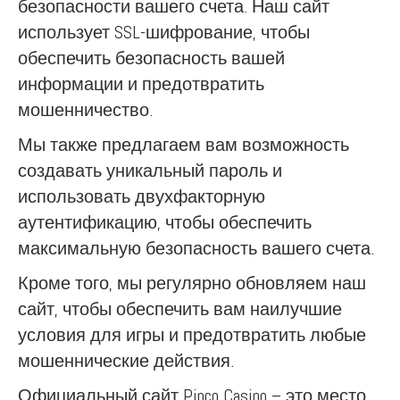
безопасности вашего счета. Наш сайт
использует SSL-шифрование, чтобы
обеспечить безопасность вашей
информации и предотвратить
мошенничество.
Мы также предлагаем вам возможность
создавать уникальный пароль и
использовать двухфакторную
аутентификацию, чтобы обеспечить
максимальную безопасность вашего счета.
Кроме того, мы регулярно обновляем наш
сайт, чтобы обеспечить вам наилучшие
условия для игры и предотвратить любые
мошеннические действия.
Официальный сайт Pinco Casino – это место,