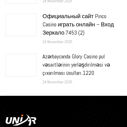
24 November 2025
Официальный сайт Pinco
Casino играть онлайн – Вход
Зеркало.7453 (2)
24 November 2025
Azərbaycanda Glory Casino pul
vəsaitlərinin yerləşdirilməsi və
çıxarılması üsulları.1220
24 November 2025