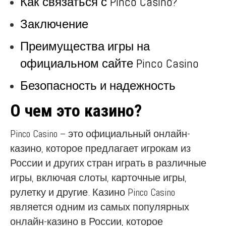
Как связаться с Pinco Casino?
Заключение
Преимущества игры на
официальном сайте Pinco Casino
Безопасность и надежность
О чем это казино?
Pinco Casino – это официальный онлайн-
казино, которое предлагает игрокам из
России и других стран играть в различные
игры, включая слоты, карточные игры,
рулетку и другие. Казино Pinco Casino
является одним из самых популярных
онлайн-казино в России, которое