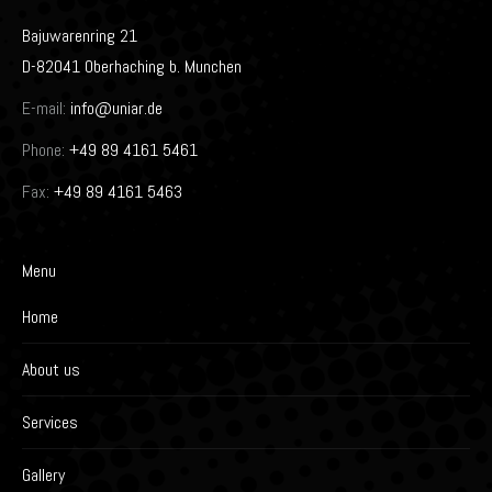
Bajuwarenring 21
D-82041 Oberhaching b. Munchen
E-mail:
info@uniar.de
Phone:
+49 89 4161 5461
Fax:
+49 89 4161 5463
Menu
Home
About us
Services
Gallery