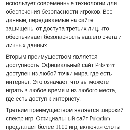
использует современные технологии для
обеспечения безопасности игроков. Все
данные, передаваемые на сайте,
защищены от доступа третьих лиц, что
обеспечивает безопасность вашего счета и
личных данных.
Вторым преимуществом является
доступность. Официальный сайт Pokerdom
доступен из любой точки мира, где есть
интернет. Это означает, что вы можете
играть в любое время и из любого места,
где есть доступ к интернету.
Третьим преимуществом является широкий
спектр игр. Официальный сайт Pokerdom
предлагает более 1000 игр, включая слоты,