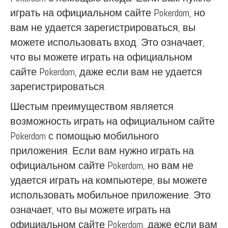
играть на официальном сайте Pokerdom, но
вам не удается зарегистрироваться, вы
можете использовать вход. Это означает,
что вы можете играть на официальном
сайте Pokerdom, даже если вам не удается
зарегистрироваться.
Шестым преимуществом является
возможность играть на официальном сайте
Pokerdom с помощью мобильного
приложения. Если вам нужно играть на
официальном сайте Pokerdom, но вам не
удается играть на компьютере, вы можете
использовать мобильное приложение. Это
означает, что вы можете играть на
официальном сайте Pokerdom, даже если вам