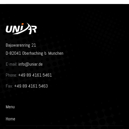
Bajuwarenring 21
D-82041 Oberhaching b. Munchen
E-mail:
info@uniar.de
Phone:
+49 89 4161 5461
Fax:
+49 89 4161 5463
Menu
Home