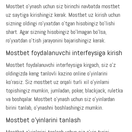
Mostbet o’ynash uchun siz birinchi navbatda mostbet
uz saytiga kirishingiz kerak. Mostbet uz kirish uchun
sizning oldingi ro’yxatdan o’tgan hisobingiz bo’lishi
shart. Agar sizning hisobingiz bo’lmagan bo’lsa,
ro’yxatdan o’tish jarayonini bajarishingiz kerak.
Mostbet foydalanuvchi interfeysiga kirish
Mostbet foydalanuvchi interfeysiga kirgach, siz o’z
oldingizda keng tanlovli kazino online o’yinlarini
ko’rasiz. Siz mostbet uz orqali turli xil o’yinlarni
topishingiz mumkin, jumladan, poker, blackjack, ruletka
va boshqalar. Mostbet o’ynash uchun siz o’yinlardan
birini tanlab, o’ynashni boshlashingiz mumkin.
Mostbet o’yinlarini tanlash