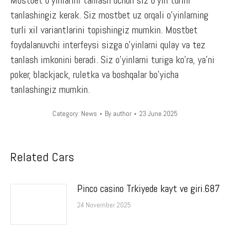
Mostbet o’yinlarini tanlash uchun siz o’yin turini
tanlashingiz kerak. Siz mostbet uz orqali o’yinlarning
turli xil variantlarini topishingiz mumkin. Mostbet
foydalanuvchi interfeysi sizga o’yinlarni qulay va tez
tanlash imkonini beradi. Siz o’yinlarni turiga ko’ra, ya’ni
poker, blackjack, ruletka va boshqalar bo’yicha
tanlashingiz mumkin.
Category:
News
By
author
23 June 2025
Related Cars
Pinco casino Trkiyede kayt ve giri.687
24 November 2025