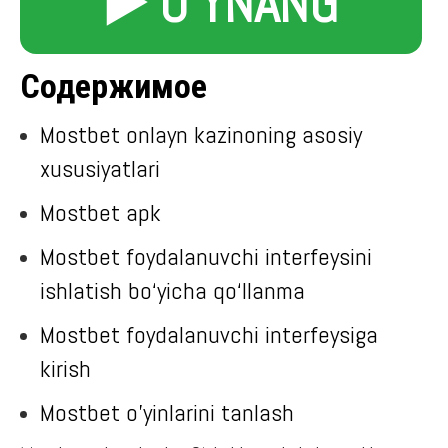
▶️ O’YNANG
Содержимое
Mostbet onlayn kazinoning asosiy
xususiyatlari
Mostbet apk
Mostbet foydalanuvchi interfeysini
ishlatish bo‘yicha qo‘llanma
Mostbet foydalanuvchi interfeysiga
kirish
Mostbet o’yinlarini tanlash