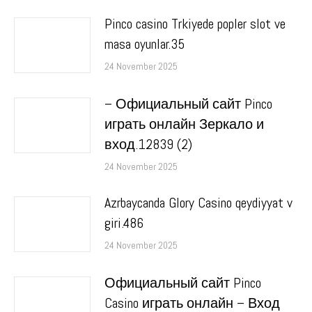
Pinco casino Trkiyede popler slot ve
masa oyunlar.35
24 November 2025
– Официальный сайт Pinco
играть онлайн Зеркало и
вход.12839 (2)
24 November 2025
Azrbaycanda Glory Casino qeydiyyat v
giri.486
24 November 2025
Официальный сайт Pinco
Casino играть онлайн – Вход