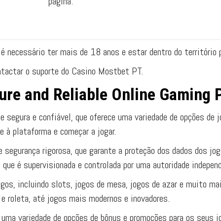
página.
é necessário ter mais de 18 anos e estar dentro do território 
ontactar o suporte do Casino Mostbet PT.
ure and Reliable Online Gaming 
 segura e confiável, que oferece uma variedade de opções de j
 à plataforma e começar a jogar.
 segurança rigorosa, que garante a proteção dos dados dos jo
 que é supervisionada e controlada por uma autoridade indepen
s, incluindo slots, jogos de mesa, jogos de azar e muito mai
e roleta, até jogos mais modernos e inovadores.
ma variedade de opções de bônus e promoções para os seus jog