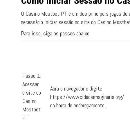
Como Iniciar Sessão no Ca
O Casino Mostbet PT é um dos principais jogos de az
necessário iniciar sessão no site do Casino Mostbe
Para isso, siga os passos abaixo:
Passo 1:
Acessar
Abra o navegador e digite
o site do
https://www.cidadeimaginaria.org/
Casino
na barra de endereçamento.
Mostbet
PT