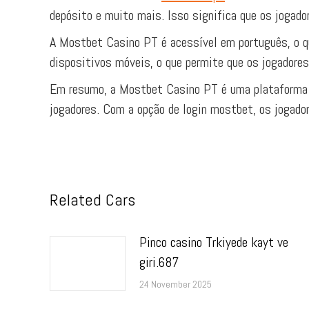
depósito e muito mais. Isso significa que os jogador
A Mostbet Casino PT é acessível em português, o qu
dispositivos móveis, o que permite que os jogadores
Em resumo, a Mostbet Casino PT é uma plataforma de
jogadores. Com a opção de login mostbet, os jogado
Related Cars
Pinco casino Trkiyede kayt ve
giri.687
24 November 2025