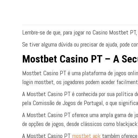
Lembre-se de que, para jogar no Casino Mostbet PT, 
Se tiver alguma dúvida ou precisar de ajuda, pode c
Mostbet Casino PT – A Sec
Mostbet Casino PT é uma plataforma de jogos online
login mostbet, os jogadores podem aceder facilmente
A Mostbet Casino PT é conhecida por sua política de
pela Comissão de Jogos de Portugal, o que significa
A Mostbet Casino PT oferece uma ampla gama de jogo
de opções de jogos, desde clássicos como blackjack 
A Mostbet Casino PT
mostbet apk
também oferece u