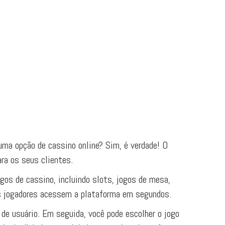
ma opção de cassino online? Sim, é verdade! O
ra os seus clientes.
os de cassino, incluindo slots, jogos de mesa,
 os jogadores acessem a plataforma em segundos.
de usuário. Em seguida, você pode escolher o jogo