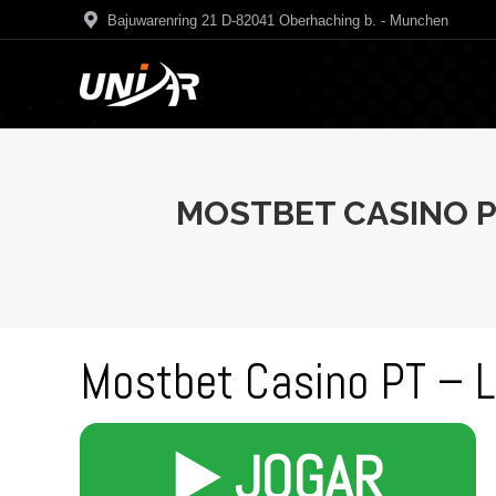
Bajuwarenring 21 D-82041 Oberhaching b. - Munchen
MOSTBET CASINO P
Mostbet Casino PT – L
▶️ JOGAR