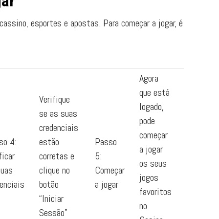
gar
assino, esportes e apostas. Para começar a jogar, é
Agora
que está
Verifique
logado,
se as suas
pode
credenciais
começar
so 4:
estão
Passo
a jogar
ficar
corretas e
5:
os seus
suas
clique no
Começar
jogos
enciais
botão
a jogar
favoritos
“Iniciar
no
Sessão”