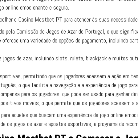
go online emocionante e segura.
colher o Casino Mostbet PT para atender às suas necessidades
 pela Comissão de Jogos de Azar de Portugal, o que significa 
 oferece uma variedade de opções de pagamento, incluindo cartõ
gos de azar, incluindo slots, ruleta, blackjack e muitos outr
ortivas, permitindo que os jogadores acessem a ação em temp
uguês, o que facilita a navegação e a experiência de jogo para
pensa para os jogadores, que pode ser usado para ganhar dinh
ositivos móveis, o que permite que os jogadores acessem a aç
para aqueles que buscam uma experiência de jogo online emoci
de de jogos de azar e apostas esportivas, e programa de recom