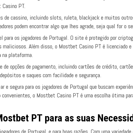
t Casino PT.
 de cassino, incluindo slots, ruleta, blackjack e muitos outr
gadores podem encontrar algo que lhes agrade, seja qual for o s
para os jogadores de Portugal. O site é protegido por criptog
s maliciosos. Além disso, o Mostbet Casino PT é licenciado 
a na plataforma.
e opções de pagamento, incluindo cartões de crédito, cartões
 depósitos e saques com facilidade e segurança.
 e segura para os jogadores de Portugal que buscam experiênc
o convenientes, o Mostbet Casino PT é uma escolha ótima par
Mostbet PT para as suas Necessi
ogadores de Portugal, e para boas razões. Com uma variedade 