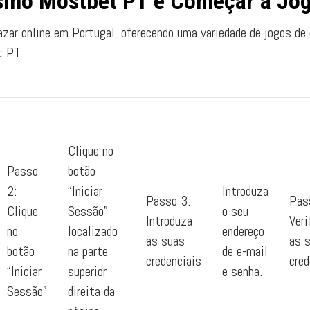
sino Mostbet PT e Começar a Jo
ar online em Portugal, oferecendo uma variedade de jogos de c
t PT.
Clique no
Passo
botão
2:
“Iniciar
Introduza
Passo 3:
Pas
Clique
Sessão”
o seu
Introduza
Veri
no
localizado
endereço
as suas
as 
botão
na parte
de e-mail
credenciais
cred
“Iniciar
superior
e senha.
Sessão”
direita da