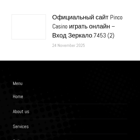
Официальный сайт Pinco
Casino играть онлайн –
Вход Зеркало.7453 (2)
24 November 2025
Menu
Home
About us
Services