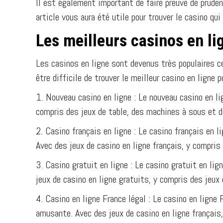
Il est également important de faire preuve de prude
article vous aura été utile pour trouver le casino qu
Les meilleurs casinos en li
Les casinos en ligne sont devenus très populaires ce
être difficile de trouver le meilleur casino en ligne
1. Nouveau casino en ligne : Le nouveau casino en li
compris des jeux de table, des machines à sous et de
2. Casino français en ligne : Le casino français en l
Avec des jeux de casino en ligne français, y compris 
3. Casino gratuit en ligne : Le casino gratuit en lig
jeux de casino en ligne gratuits, y compris des jeux 
4. Casino en ligne France légal : Le casino en ligne 
amusante. Avec des jeux de casino en ligne français,