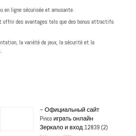
jeu en ligne sécurisée et amusante.
t offrir des avantages tels que des bonus attractifs
tation, la variété de jeux, la sécurité et la
.
– Официальный сайт
Pinco играть онлайн
Зеркало и вход.12839 (2)