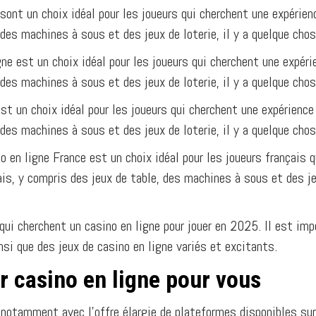
e sont un choix idéal pour les joueurs qui cherchent une expérie
 des machines à sous et des jeux de loterie, il y a quelque cho
igne est un choix idéal pour les joueurs qui cherchent une expé
 des machines à sous et des jeux de loterie, il y a quelque cho
 est un choix idéal pour les joueurs qui cherchent une expérien
 des machines à sous et des jeux de loterie, il y a quelque cho
no en ligne France est un choix idéal pour les joueurs français 
is, y compris des jeux de table, des machines à sous et des jeu
qui cherchent un casino en ligne pour jouer en 2025. Il est impo
nsi que des jeux de casino en ligne variés et excitants.
r casino en ligne pour vous
i, notamment avec l’offre élargie de plateformes disponibles s