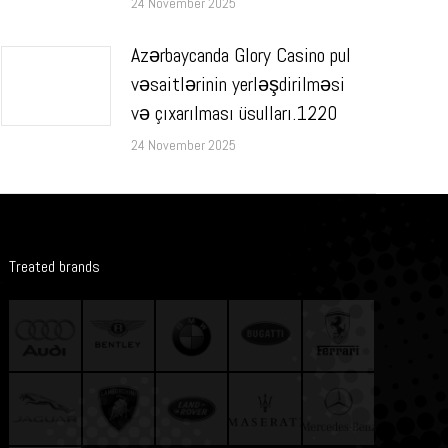
24 November 2025
Azərbaycanda Glory Casino pul
vəsaitlərinin yerləşdirilməsi
və çıxarılması üsulları.1220
24 November 2025
Treated brands