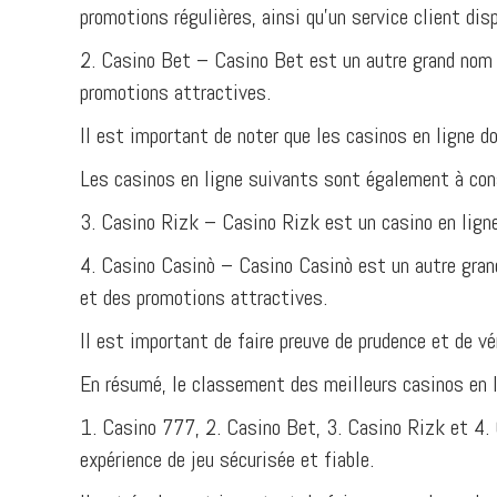
promotions régulières, ainsi qu’un service client di
2. Casino Bet – Casino Bet est un autre grand nom du
promotions attractives.
Il est important de noter que les casinos en ligne do
Les casinos en ligne suivants sont également à cons
3. Casino Rizk – Casino Rizk est un casino en ligne 
4. Casino Casinò – Casino Casinò est un autre grand 
et des promotions attractives.
Il est important de faire preuve de prudence et de v
En résumé, le classement des meilleurs casinos en l
1. Casino 777, 2. Casino Bet, 3. Casino Rizk et 4. C
expérience de jeu sécurisée et fiable.