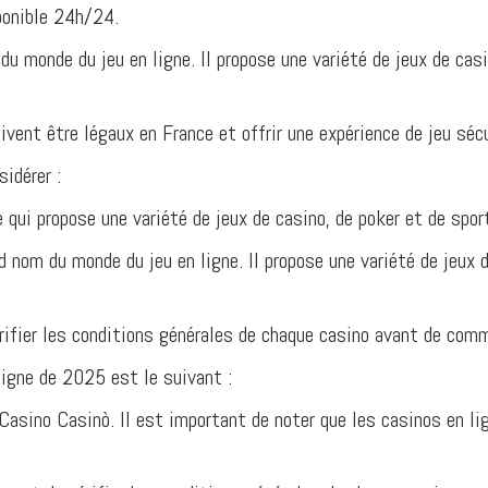
sponible 24h/24.
 monde du jeu en ligne. Il propose une variété de jeux de casi
ivent être légaux en France et offrir une expérience de jeu sécu
idérer :
qui propose une variété de jeux de casino, de poker et de spor
nom du monde du jeu en ligne. Il propose une variété de jeux d
érifier les conditions générales de chaque casino avant de comm
igne de 2025 est le suivant :
asino Casinò. Il est important de noter que les casinos en lig