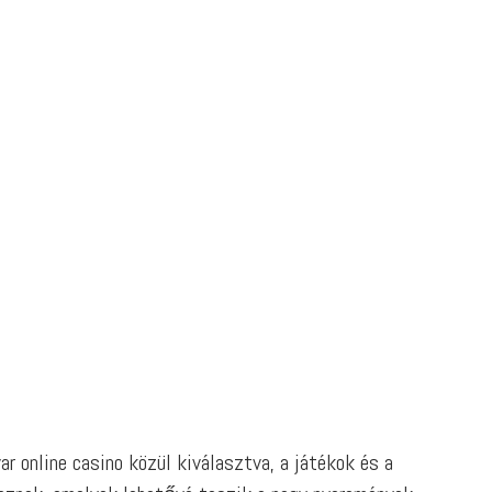
r online casino közül kiválasztva, a játékok és a