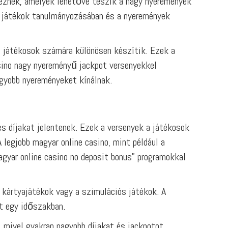
keznek, amelyek lehetővé teszik a nagy nyeremények
 a játékok tanulmányozásában és a nyeremények
a játékosok számára különösen készítik. Ezek a
sino nagy nyereményű jackpot versenyekkel
agyobb nyereményeket kínálnak.
s díjakat jelentenek. Ezek a versenyek a játékosok
legjobb magyar online casino, mint például a
gyar online casino no deposit bonus” programokkal
 kártyajátékok vagy a szimulációs játékok. A
at egy időszakban.
 mivel gyakran nagyobb díjakat és jackpotot