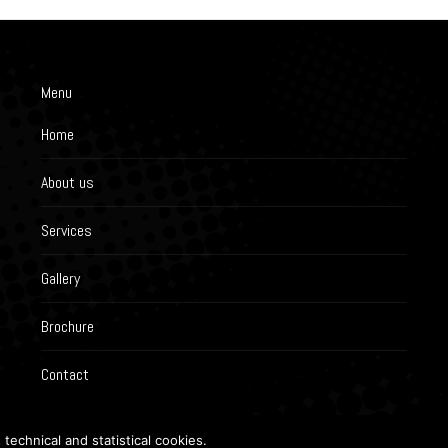
Menu
Home
About us
Services
Gallery
Brochure
Contact
 technical and statistical cookies.