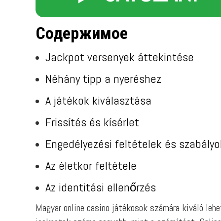
Содержимое
Jackpot versenyek áttekintése
Néhány tipp a nyeréshez
A játékok kiválasztása
Frissítés és kísérlet
Engedélyezési feltételek és szabályo
Az életkor feltétele
Az identitási ellenőrzés
Magyar online casino játékosok számára kiváló lehe