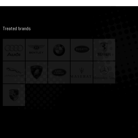
Treated brands