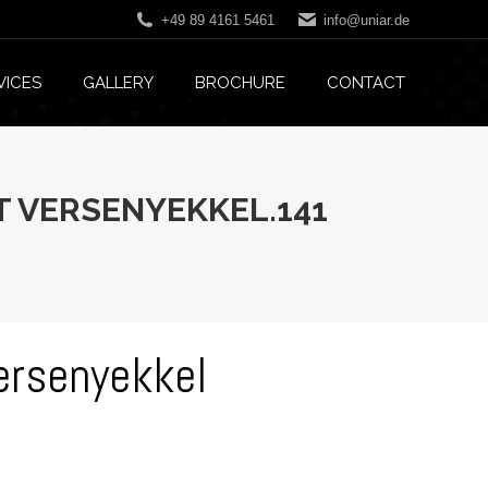
+49 89 4161 5461
info@uniar.de
VICES
GALLERY
BROCHURE
CONTACT
 VERSENYEKKEL.141
ersenyekkel