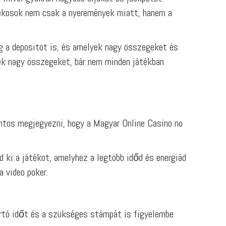
átékosok nem csak a nyeremények miatt, hanem a
g a depositot is, és amelyek nagy összegeket és
ék nagy összegeket, bár nem minden játékban
ontos megjegyezni, hogy a Magyar Online Casino no
 ki a játékot, amelyhez a legtöbb időd és energiád
 video poker.
artó időt és a szükséges stámpát is figyelembe