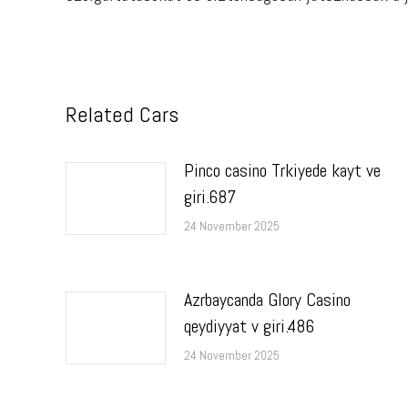
Related Cars
Pinco casino Trkiyede kayt ve
giri.687
24 November 2025
Azrbaycanda Glory Casino
qeydiyyat v giri.486
24 November 2025