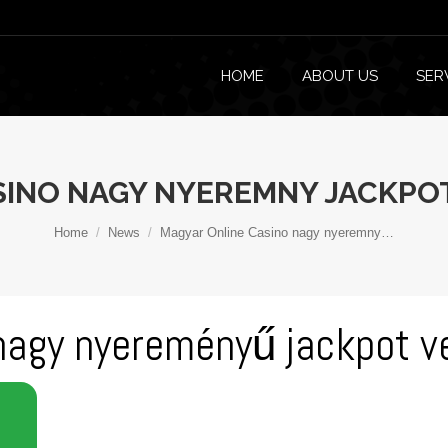
HOME
ABOUT US
SER
SINO NAGY NYEREMNY JACKPOT
You are here:
Home
News
Magyar Online Casino nagy nyeremny…
nagy nyereményű jackpot v