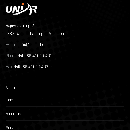
Bajuwarenring 21
D-82041 Oberhaching b. Munchen
E-mail:
info@uniar.de
Phone:
+49 89 4161 5461
Fax:
+49 89 4161 5463
Menu
Home
About us
Services