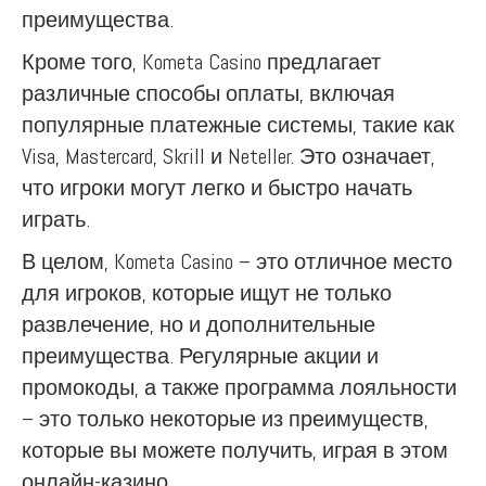
преимущества.
Кроме того, Kometa Casino предлагает
различные способы оплаты, включая
популярные платежные системы, такие как
Visa, Mastercard, Skrill и Neteller. Это означает,
что игроки могут легко и быстро начать
играть.
В целом, Kometa Casino – это отличное место
для игроков, которые ищут не только
развлечение, но и дополнительные
преимущества. Регулярные акции и
промокоды, а также программа лояльности
– это только некоторые из преимуществ,
которые вы можете получить, играя в этом
онлайн-казино.