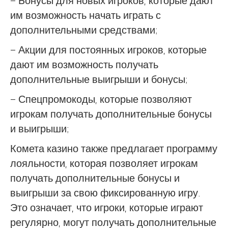
– Бонусы для новых игроков, которые дают
им возможность начать играть с
дополнительными средствами;
– Акции для постоянных игроков, которые
дают им возможность получать
дополнительные выигрыши и бонусы;
– Спецпромокоды, которые позволяют
игрокам получать дополнительные бонусы
и выигрыши;
Комета казино также предлагает программу
лояльности, которая позволяет игрокам
получать дополнительные бонусы и
выигрыши за свою фиксированную игру.
Это означает, что игроки, которые играют
регулярно, могут получать дополнительные