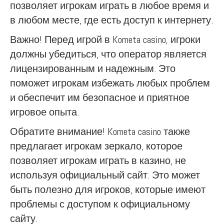
позволяет игрокам играть в любое время и
в любом месте, где есть доступ к интернету.
Важно! Перед игрой в Kometa casino, игроки
должны убедиться, что оператор является
лицензированным и надежным. Это
поможет игрокам избежать любых проблем
и обеспечит им безопасное и приятное
игровое опыта.
Обратите внимание! Kometa casino также
предлагает игрокам зеркало, которое
позволяет игрокам играть в казино, не
используя официальный сайт. Это может
быть полезно для игроков, которые имеют
проблемы с доступом к официальному
сайту.