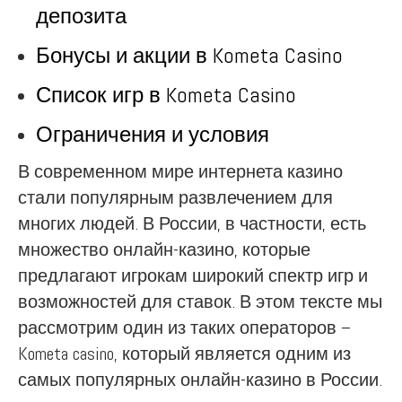
депозита
Бонусы и акции в Kometa Casino
Список игр в Kometa Casino
Ограничения и условия
В современном мире интернета казино
стали популярным развлечением для
многих людей. В России, в частности, есть
множество онлайн-казино, которые
предлагают игрокам широкий спектр игр и
возможностей для ставок. В этом тексте мы
рассмотрим один из таких операторов –
Kometa casino, который является одним из
самых популярных онлайн-казино в России.