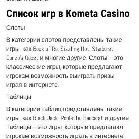
Список игр в Kometa Casino
Слоты
В категории слотов представлены такие
игры, как Book of Ra, Sizzling Hot, Starburst,
Gonzo’s Quest и многие другие. Слоты – это
классические игры, которые предлагают
игрокам возможность выиграть призы,
играя в интернете.
Таблицы
В категории таблиц представлены такие
игры, как Black Jack, Roulette, Baccarat и другие.
Таблицы – это игры, которые предлагают
игрокам возможность играть в интернете,