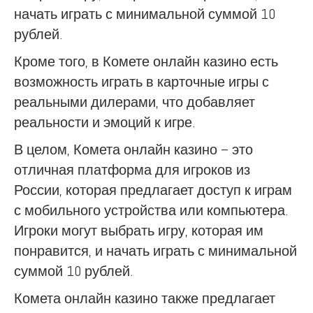
начать играть с минимальной суммой 10
рублей.
Кроме того, в Комете онлайн казино есть
возможность играть в карточные игры с
реальными дилерами, что добавляет
реальности и эмоций к игре.
В целом, Комета онлайн казино – это
отличная платформа для игроков из
России, которая предлагает доступ к играм
с мобильного устройства или компьютера.
Игроки могут выбрать игру, которая им
понравится, и начать играть с минимальной
суммой 10 рублей.
Комета онлайн казино также предлагает