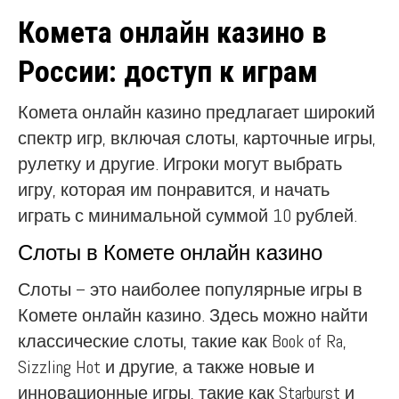
Комета онлайн казино в
России: доступ к играм
Комета онлайн казино предлагает широкий
спектр игр, включая слоты, карточные игры,
рулетку и другие. Игроки могут выбрать
игру, которая им понравится, и начать
играть с минимальной суммой 10 рублей.
Слоты в Комете онлайн казино
Слоты – это наиболее популярные игры в
Комете онлайн казино. Здесь можно найти
классические слоты, такие как Book of Ra,
Sizzling Hot и другие, а также новые и
инновационные игры, такие как Starburst и