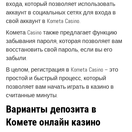
входа, который позволяет использовать
аккаунт в социальных сетях для входа в
свой аккаунт в Kometa Casino.
Комета Casino также предлагает функцию
забывания пароля, которая позволяет вам
восстановить свой пароль, если вы его
забыли.
В целом, регистрация в Kometa Casino – это
простой и быстрый процесс, который
позволяет вам начать играть в казино в
считанные минуты.
Варианты депозита в
Комете онлайн казино