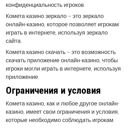
конфиденциальность игроков.
Комета казино зеркало – это зеркало
онлайн-казино, которое позволяет игрокам
играть в интернете, используя зеркало
сайта.
Комета казино скачать – это возможность
скачать приложение онлайн-казино, чтобы
игроки могли играть в интернете, используя
приложение.
Ограничения и условия
Комета казино, как и любое другое онлайн-
казино, имеет свои ограничения и условия,
которые необходимо соблюдать игрокам.