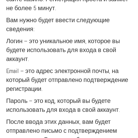
не более 5 минут.
Вам нужно будет ввести следующие
сведения:
Логин – это уникальное имя, которое вы
будете использовать для входа в свой
аккаунт.
Email – это адрес электронной почты, на
который будет отправлено подтверждение
регистрации.
Пароль – это код, который вы будете
использовать для входа в свой аккаунт.
После ввода этих данных, вам будет
отправлено письмо с подтверждением