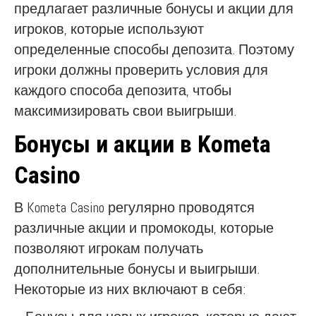
предлагает различные бонусы и акции для
игроков, которые используют
определенные способы депозита. Поэтому
игроки должны проверить условия для
каждого способа депозита, чтобы
максимизировать свои выигрыши.
Бонусы и акции в Kometa
Casino
В Kometa Casino регулярно проводятся
различные акции и промокоды, которые
позволяют игрокам получать
дополнительные бонусы и выигрыши.
Некоторые из них включают в себя: