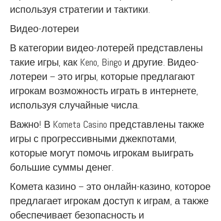
используя стратегии и тактики.
Видео-лотереи
В категории видео-лотерей представлены
такие игры, как Keno, Bingo и другие. Видео-
лотереи – это игры, которые предлагают
игрокам возможность играть в интернете,
используя случайные числа.
Важно! В Kometa Casino представлены также
игры с прогрессивными джекпотами,
которые могут помочь игрокам выиграть
большие суммы денег.
Комета казино – это онлайн-казино, которое
предлагает игрокам доступ к играм, а также
обеспечивает безопасность и