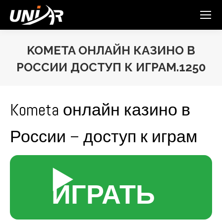
KOMETA ОНЛАЙН КАЗИНО В
РОССИИ ДОСТУП К ИГРАМ.1250
You are here:
Kometa онлайн казино в
России – доступ к играм
▶️
ИГРАТЬ