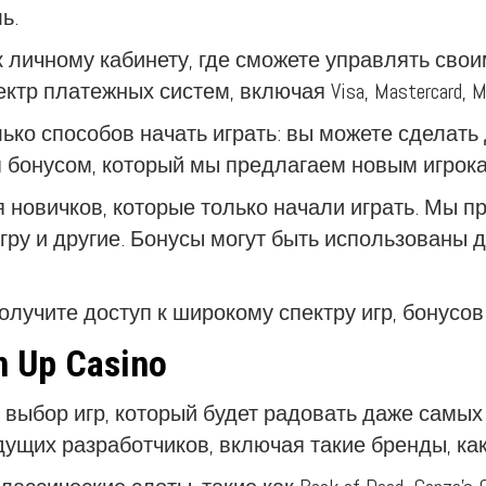
ь.
 личному кабинету, где сможете управлять свои
платежных систем, включая Visa, Mastercard, Maestro
олько способов начать играть: вы можете сделать
я бонусом, который мы предлагаем новым игрока
ля новичков, которые только начали играть. Мы 
гру и другие. Бонусы могут быть использованы 
и получите доступ к широкому спектру игр, бонусо
 Up Casino
ый выбор игр, который будет радовать даже самы
щих разработчиков, включая такие бренды, как Net