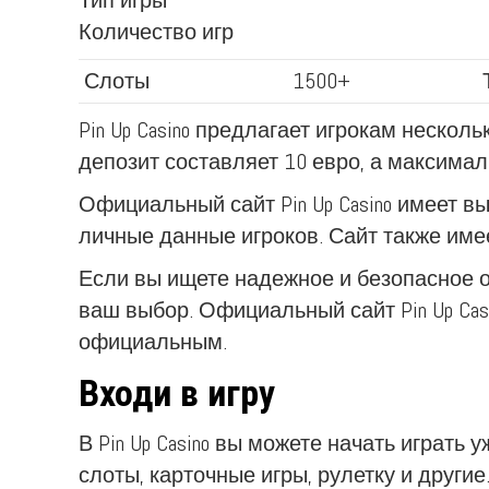
Тип игры
Количество игр
Слоты
1500+
Pin Up Casino предлагает игрокам несколько
депозит составляет 10 евро, а максимал
Официальный сайт Pin Up Casino имеет в
личные данные игроков. Сайт также име
Если вы ищете надежное и безопасное онл
ваш выбор. Официальный сайт Pin Up Casi
официальным.
Входи в игру
В Pin Up Casino вы можете начать играть
слоты, карточные игры, рулетку и другие