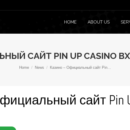
HOME
ABOUT US
SER
ЫЙ САЙТ PIN UP CASINO ВХО
You are here:
Home
News
Казино – Официальный сайт Pin…
ициальный сайт Pin Up