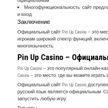
официальным.
Многофункциональность: сайт предла
и вход.
Заключение
Официальный сайт Pin Up Casino – это ме
игрокам широкий спектр функций, включа
многоязычность.
Pin Up Casino – Официал
Pin Up Casino – это популярный онлайн-к
Casino – это место, где вы можете игра
Официальный сайт Pin Up Casino доступен
русский язык является официальным. Са
запустить любую игру.