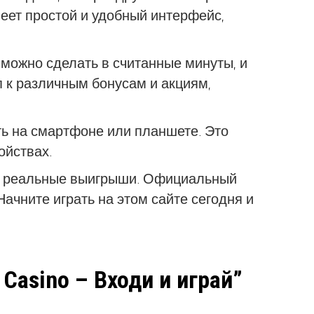
еет простой и удобный интерфейс,
о можно сделать в считанные минуты, и
п к различным бонусам и акциям,
ать на смартфоне или планшете. Это
ойствах.
но и реальные выигрыши. Официальный
ачните играть на этом сайте сегодня и
Casino – Входи и играй”