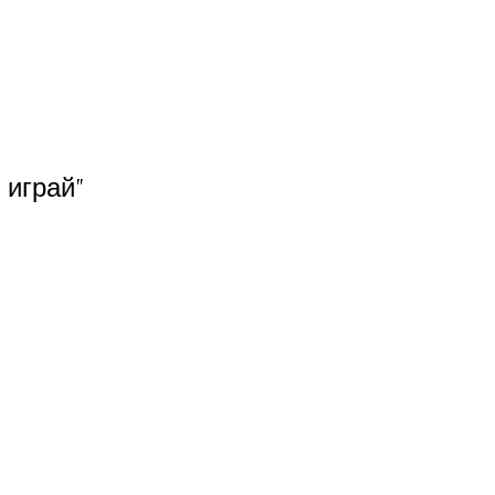
 играй”