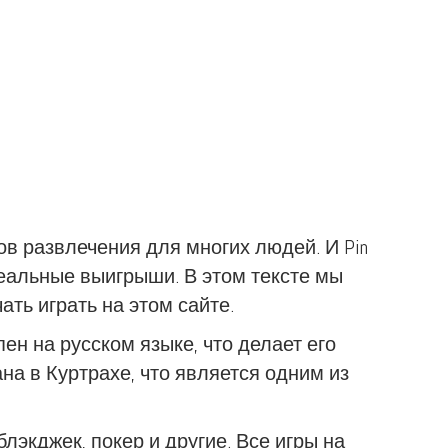
ов развлечения для многих людей. И Pin
 реальные выигрыши. В этом тексте мы
ать играть на этом сайте.
пен на русском языке, что делает его
на в Куртрахе, что является одним из
блэкджек, покер и другие. Все игры на