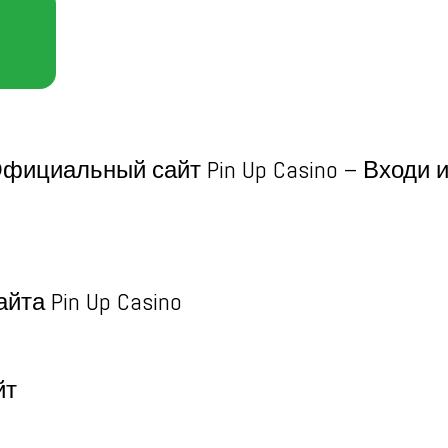
фициальный сайт Pin Up Casino – Входи и
та Pin Up Casino
йт