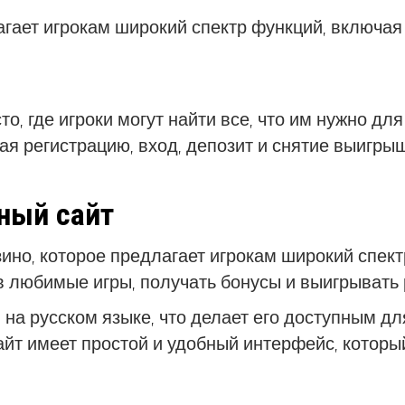
гает игрокам широкий спектр функций, включая
сто, где игроки могут найти все, что им нужно дл
я регистрацию, вход, депозит и снятие выигрыш
ьный сайт
азино, которое предлагает игрокам широкий спект
ть в любимые игры, получать бонусы и выигрывать
 на русском языке, что делает его доступным для
йт имеет простой и удобный интерфейс, который