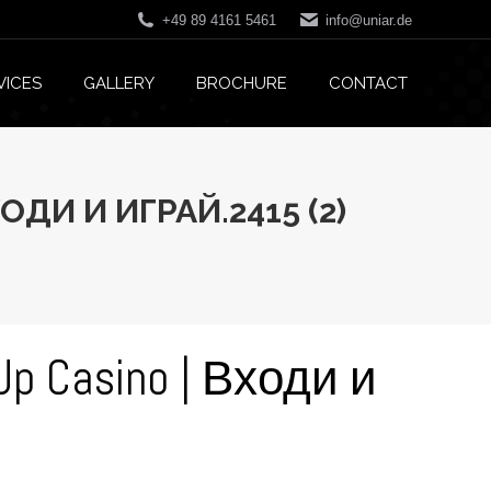
+49 89 4161 5461
info@uniar.de
VICES
GALLERY
BROCHURE
CONTACT
ДИ И ИГРАЙ.2415 (2)
 Casino | Входи и