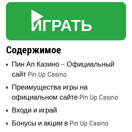
▶️
ИГРАТЬ
Содержимое
Пин Ап Казино – Официальный
сайт Pin Up Casino
Преимущества игры на
официальном сайте Pin Up Casino
Входи и играй
Бонусы и акции в Pin Up Casino