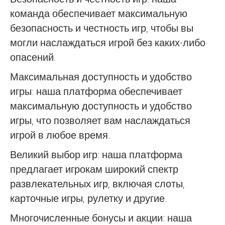
команда обеспечивает максимальную
безопасность и честность игр, чтобы вы
могли наслаждаться игрой без каких-либо
опасений.
Максимальная доступность и удобство
игры: наша платформа обеспечивает
максимальную доступность и удобство
игры, что позволяет вам наслаждаться
игрой в любое время.
Великий выбор игр: наша платформа
предлагает игрокам широкий спектр
развлекательных игр, включая слоты,
карточные игры, рулетку и другие.
Многочисленные бонусы и акции: наша