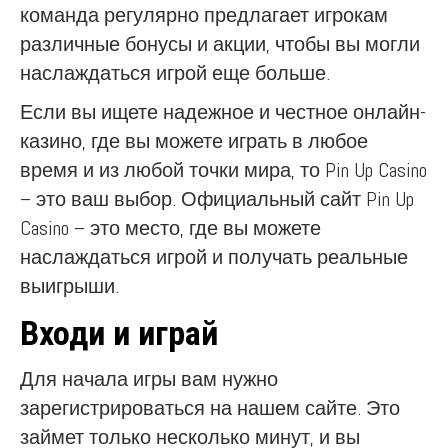
команда регулярно предлагает игрокам
различные бонусы и акции, чтобы вы могли
наслаждаться игрой еще больше.
Если вы ищете надежное и честное онлайн-
казино, где вы можете играть в любое
время и из любой точки мира, то Pin Up Casino
– это ваш выбор. Официальный сайт Pin Up
Casino – это место, где вы можете
наслаждаться игрой и получать реальные
выигрыши.
Входи и играй
Для начала игры вам нужно
зарегистрироваться на нашем сайте. Это
займет только несколько минут, и вы