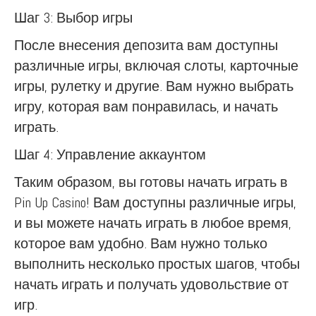
Шаг 3: Выбор игры
После внесения депозита вам доступны
различные игры, включая слоты, карточные
игры, рулетку и другие. Вам нужно выбрать
игру, которая вам понравилась, и начать
играть.
Шаг 4: Управление аккаунтом
Таким образом, вы готовы начать играть в
Pin Up Casino! Вам доступны различные игры,
и вы можете начать играть в любое время,
которое вам удобно. Вам нужно только
выполнить несколько простых шагов, чтобы
начать играть и получать удовольствие от
игр.