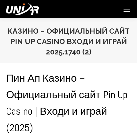
КАЗИНО – ОФИЦИАЛЬНЫЙ САЙТ
PIN UP CASINO ВХОДИ И ИГРАЙ
2025.1740 (2)
You are here:
Пин Ап Казино –
Официальный сайт Pin Up
Casino | Входи и играй
(2025)