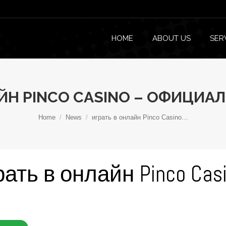
HOME
ABOUT US
SER
ЙН PINCO CASINO – ОФИЦИА
You are here:
Home
News
играть в онлайн Pinco Casino…
рать в онлайн Pinco Ca