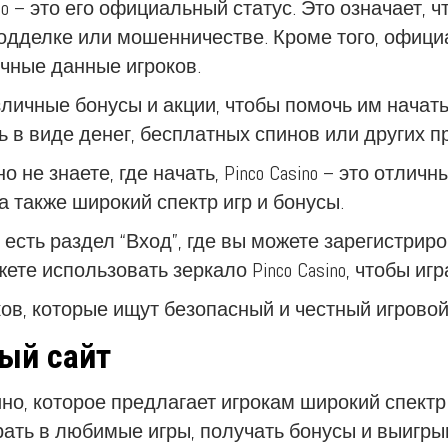
o – это его официальный статус. Это означает, ч
одделке или мошенничестве. Кроме того, официал
чные данные игроков.
азличные бонусы и акции, чтобы помочь им начат
ь в виде денег, бесплатных спинов или других 
о не знаете, где начать, Pinco Casino – это отли
а также широкий спектр игр и бонусы.
o есть раздел “Вход”, где вы можете зарегистриро
е использовать зеркало Pinco Casino, чтобы игр
оков, которые ищут безопасный и честный игровой
ный сайт
азино, которое предлагает игрокам широкий спек
 играть в любимые игры, получать бонусы и выигр