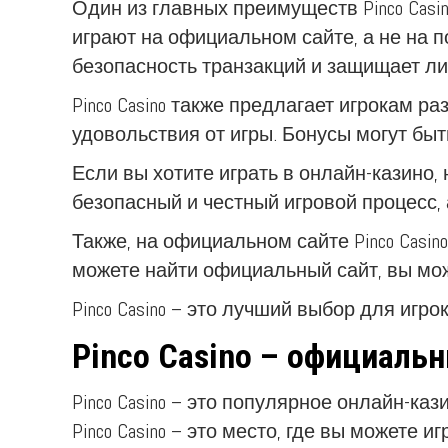
Один из главных преимуществ Pinco Casin
играют на официальном сайте, а не на п
безопасность транзакций и защищает ли
Pinco Casino также предлагает игрокам р
удовольствия от игры. Бонусы могут быт
Если вы хотите играть в онлайн-казино, н
безопасный и честный игровой процесс, 
Также, на официальном сайте Pinco Casin
можете найти официальный сайт, вы может
Pinco Casino – это лучший выбор для игр
Pinco Casino – официаль
Pinco Casino – это популярное онлайн-к
Pinco Casino – это место, где вы можете