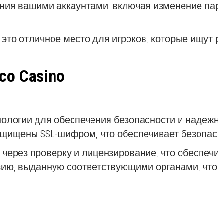
ния вашими аккаунтами, включая изменение па
 – это отличное место для игроков, которые ищу
co Casino
хнологии для обеспечения безопасности и надежн
щищены SSL-шифром, что обеспечивает безопас
ят через проверку и лицензирование, что обеспеч
нзию, выданную соответствующими органами, что