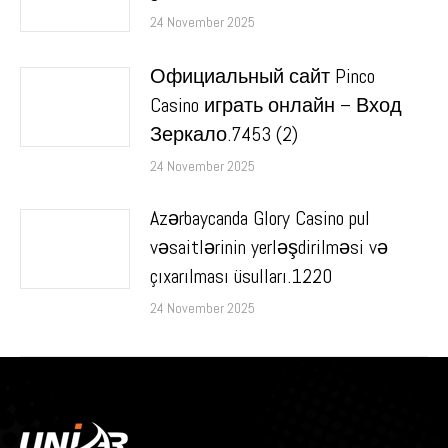
24 November 2025
Официальный сайт Pinco
Casino играть онлайн – Вход
Зеркало.7453 (2)
24 November 2025
Azərbaycanda Glory Casino pul
vəsaitlərinin yerləşdirilməsi və
çıxarılması üsulları.1220
24 November 2025