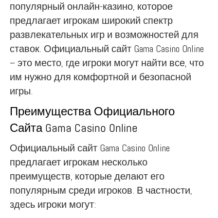
популярный онлайн-казино, которое
предлагает игрокам широкий спектр
развлекательных игр и возможностей для
ставок. Официальный сайт Gama Casino Online
– это место, где игроки могут найти все, что
им нужно для комфортной и безопасной
игры.
Преимущества Официального
Сайта Gama Casino Online
Официальный сайт Gama Casino Online
предлагает игрокам несколько
преимуществ, которые делают его
популярным среди игроков. В частности,
здесь игроки могут: