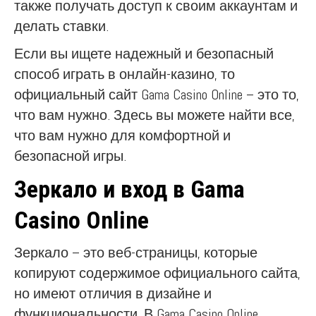
также получать доступ к своим аккаунтам и
делать ставки.
Если вы ищете надежный и безопасный
способ играть в онлайн-казино, то
официальный сайт Gama Casino Online – это то,
что вам нужно. Здесь вы можете найти все,
что вам нужно для комфортной и
безопасной игры.
Зеркало и вход в Gama
Casino Online
Зеркало – это веб-страницы, которые
копируют содержимое официального сайта,
но имеют отличия в дизайне и
функциональности. В Gama Casino Online