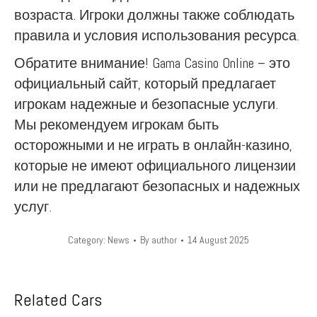
возраста. Игроки должны также соблюдать
правила и условия использования ресурса.
Обратите внимание! Gama Casino Online – это
официальный сайт, который предлагает
игрокам надежные и безопасные услуги.
Мы рекомендуем игрокам быть
осторожными и не играть в онлайн-казино,
которые не имеют официального лицензии
или не предлагают безопасных и надежных
услуг.
Category:
News
By
author
14 August 2025
Related Cars