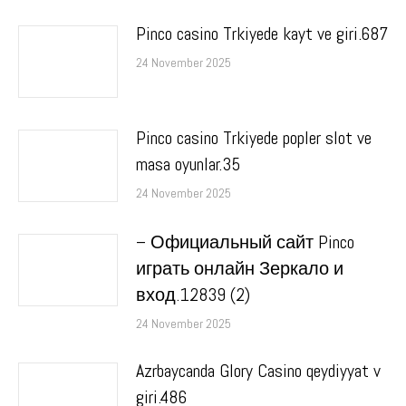
Pinco casino Trkiyede kayt ve giri.687
24 November 2025
Pinco casino Trkiyede popler slot ve
masa oyunlar.35
24 November 2025
– Официальный сайт Pinco
играть онлайн Зеркало и
вход.12839 (2)
24 November 2025
Azrbaycanda Glory Casino qeydiyyat v
giri.486