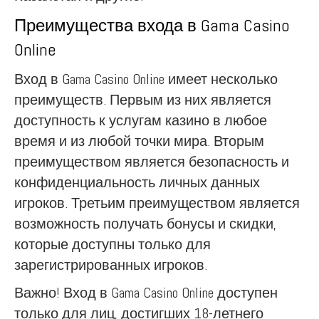
Преимущества входа в Gama Casino
Online
Вход в Gama Casino Online имеет несколько
преимуществ. Первым из них является
доступность к услугам казино в любое
время и из любой точки мира. Вторым
преимуществом является безопасность и
конфиденциальность личных данных
игроков. Третьим преимуществом является
возможность получать бонусы и скидки,
которые доступны только для
зарегистрированных игроков.
Важно! Вход в Gama Casino Online доступен
только для лиц, достигших 18-летнего